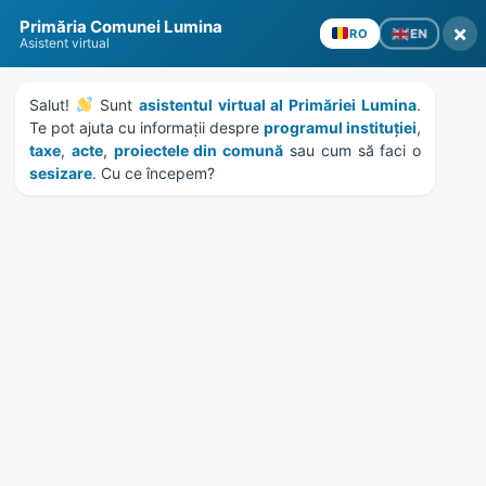
Skip
Skip
Skip
Skip
to
to
to
to
Primăria Comunei Lumina
×
content
left
right
footer
EN
RO
Asistent virtual
sidebar
sidebar
Salut! 
 Sunt 
asistentul virtual al Primăriei Lumina
. 
Te pot ajuta cu informații despre 
programul instituției
, 
taxe
, 
acte
, 
proiectele din comună
 sau cum să faci o 
sesizare
. Cu ce începem?
MENU
Licitatie ANCPI pentru
programul de inregistrare
in Sistemul integrat de
Cadastru si Carte Funciara