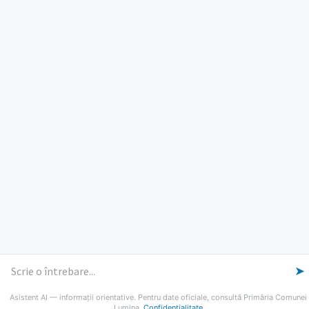
ORE DE LUCRU
PROGRAM INSTITUTIE
Luni, Miercuri, Joi: 8-16
Marti: 8-18
Vineri: 8-14
PROGRAMUL CU PUBLICUL
[vezi program]
Email
Facebook
YouTube
Despre Lumina
Primar
Consiliul Local
Date de contact
Noutăți
B-AWARE
© 2026 Primăria Comunei Lumina
➤
Asistent AI — informații orientative. Pentru date oficiale, consultă Primăria Comunei
Lumina.
Confidențialitate