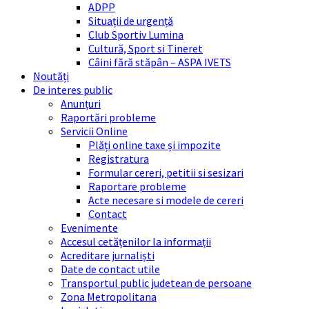
ADPP
Situații de urgență
Club Sportiv Lumina
Cultură, Sport si Tineret
Câini fără stăpân – ASPA IVETS
Noutăți
De interes public
Anunțuri
Raportări probleme
Servicii Online
Plăți online taxe și impozite
Registratura
Formular cereri, petitii si sesizari
Raportare probleme
Acte necesare si modele de cereri
Contact
Evenimente
Accesul cetățenilor la informații
Acreditare jurnaliști
Date de contact utile
Transportul public judetean de persoane
Zona Metropolitana