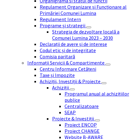
Organigrama si statul de functii
Regulament Organizare și Funcționare al
Primăriei Comunei Lumina
Regulament Intern
Programe și strategii
Strategia de dezvoltare locală a
Comunei Lumina 2023 – 2030
Declarații de avere și de interese
Codul etic și de integritate
Comisia paritară
Informații Servicii & Compartimente
Centru Informare Cetățeni
Taxe și Impozite
Achiziții, Investiții & Proiecte
Achiziții
Programul anual al achizițiilor
publice
Centralizatoare
SEAP
Proiecte & Investiții
Proiect ENCOP
Proiect CHANGE
Website B-AWARE