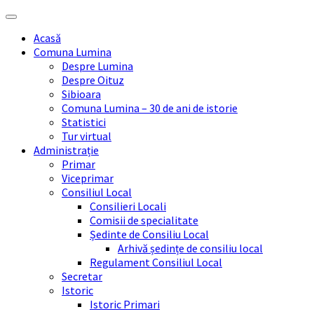
Skip
Skip
Skip
Skip
to
to
to
to
Acasă
content
left
right
footer
Comuna Lumina
sidebar
sidebar
Despre Lumina
Despre Oituz
Sibioara
Comuna Lumina – 30 de ani de istorie
Statistici
Tur virtual
Administrație
Primar
Viceprimar
Consiliul Local
Consilieri Locali
Comisii de specialitate
Ședinte de Consiliu Local
Arhivă ședințe de consiliu local
Regulament Consiliul Local
Secretar
Istoric
Istoric Primari