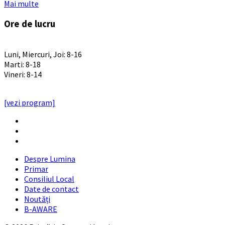
Mai multe
Ore de lucru
PROGRAM INSTITUTIE
Luni, Miercuri, Joi: 8-16
Marti: 8-18
Vineri: 8-14
PROGRAMUL CU PUBLICUL
[vezi program]
Email
Facebook
YouTube
Despre Lumina
Primar
Consiliul Local
Date de contact
Noutăți
B-AWARE