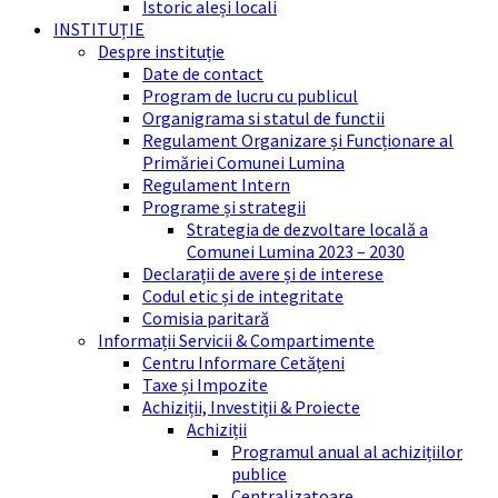
Istoric aleși locali
INSTITUȚIE
Despre instituție
Date de contact
Program de lucru cu publicul
Organigrama si statul de functii
Regulament Organizare și Funcționare al
Primăriei Comunei Lumina
Regulament Intern
Programe și strategii
Strategia de dezvoltare locală a
Comunei Lumina 2023 – 2030
Declarații de avere și de interese
Codul etic și de integritate
Comisia paritară
Informații Servicii & Compartimente
Centru Informare Cetățeni
Taxe și Impozite
Achiziții, Investiții & Proiecte
Achiziții
Programul anual al achizițiilor
publice
Centralizatoare