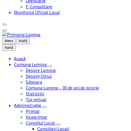
Legislatie
E-Consultare
Monitorul Oficial Local
Menu
Hartă
Hartă
Acasă
Comuna Lumina
Despre Lumina
Despre Oituz
Sibioara
Comuna Lumina – 30 de ani de istorie
Statistici
Tur virtual
Administrație
Primar
Viceprimar
Consiliul Local
Consilieri Locali