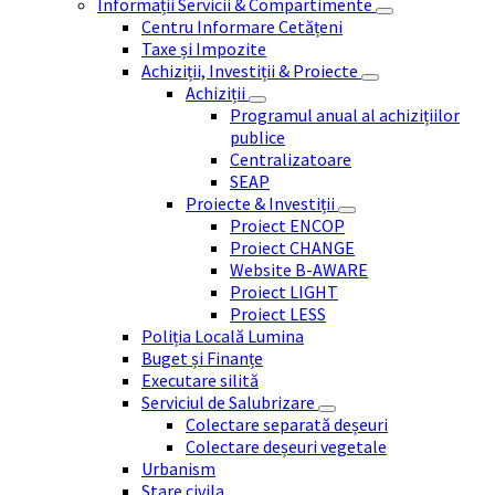
Informații Servicii & Compartimente
Centru Informare Cetățeni
Taxe și Impozite
Achiziții, Investiții & Proiecte
Achiziții
Programul anual al achizițiilor
publice
Centralizatoare
SEAP
Proiecte & Investiții
Proiect ENCOP
Proiect CHANGE
Website B-AWARE
Proiect LIGHT
Proiect LESS
Poliția Locală Lumina
Buget și Finanțe
Executare silită
Serviciul de Salubrizare
Colectare separată deșeuri
Colectare deșeuri vegetale
Urbanism
Stare civila