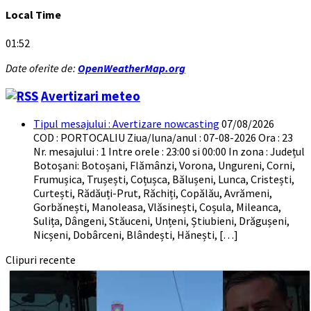
Local Time
01:52
Date oferite de:
OpenWeatherMap.org
Avertizari meteo
Tipul mesajului : Avertizare nowcasting
07/08/2026
COD : PORTOCALIU Ziua/luna/anul : 07-08-2026 Ora : 23
Nr. mesajului : 1 Intre orele : 23:00 si 00:00 In zona : Județul
Botoşani: Botoșani, Flămânzi, Vorona, Ungureni, Corni,
Frumușica, Trușești, Coțușca, Bălușeni, Lunca, Cristești,
Curtești, Rădăuți-Prut, Răchiți, Copălău, Avrămeni,
Gorbănești, Manoleasa, Vlăsinești, Coșula, Mileanca,
Sulița, Dângeni, Stăuceni, Unțeni, Știubieni, Drăgușeni,
Nicșeni, Dobârceni, Blândești, Hănești, […]
Clipuri recente