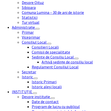
Despre Oituz
Sibioara
Comuna Lumina – 30 de ani de istorie
Statistici
Tur virtual
Administrație
Primar
Viceprimar
Consiliul Local
Consilieri Locali
Comisii de specialitate
Ședinte de Consiliu Local
Arhivă ședințe de consiliu local
Regulament Consiliul Local
Secretar
Istoric
Istoric Primari
Istoric aleși locali
INSTITUȚIE
Despre instituție
Date de contact
Program de lucru cu publicul