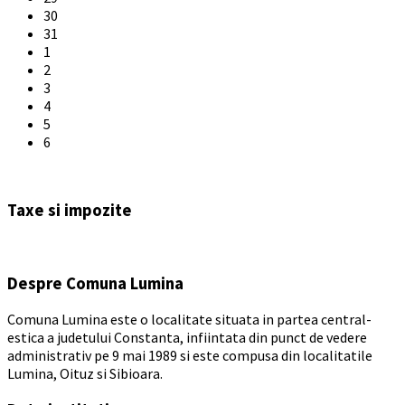
30
31
1
2
3
4
5
6
Back
to
Taxe si impozite
calendar
days
Despre Comuna Lumina
Comuna Lumina este o localitate situata in partea central-
estica a judetului Constanta, infiintata din punct de vedere
administrativ pe 9 mai 1989 si este compusa din localitatile
Lumina, Oituz si Sibioara.