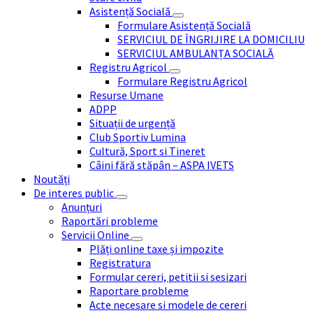
Asistență Socială
Formulare Asistență Socială
SERVICIUL DE ÎNGRIJIRE LA DOMICILIU
SERVICIUL AMBULANȚA SOCIALĂ
Registru Agricol
Formulare Registru Agricol
Resurse Umane
ADPP
Situații de urgență
Club Sportiv Lumina
Cultură, Sport si Tineret
Câini fără stăpân – ASPA IVETS
Noutăți
De interes public
Anunțuri
Raportări probleme
Servicii Online
Plăți online taxe și impozite
Registratura
Formular cereri, petitii si sesizari
Raportare probleme
Acte necesare si modele de cereri