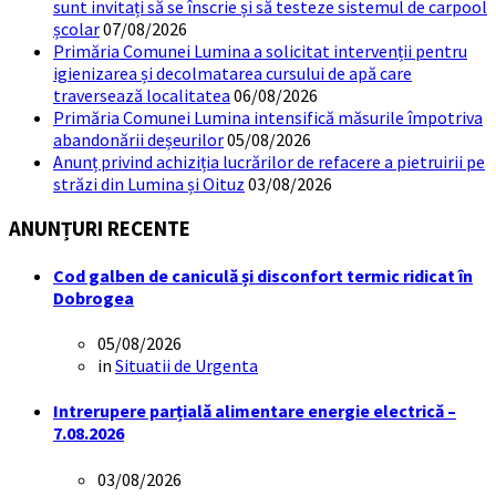
sunt invitați să se înscrie și să testeze sistemul de carpool
școlar
07/08/2026
Primăria Comunei Lumina a solicitat intervenții pentru
igienizarea și decolmatarea cursului de apă care
traversează localitatea
06/08/2026
Primăria Comunei Lumina intensifică măsurile împotriva
abandonării deșeurilor
05/08/2026
Anunț privind achiziția lucrărilor de refacere a pietruirii pe
străzi din Lumina și Oituz
03/08/2026
ANUNȚURI RECENTE
Cod galben de caniculă și disconfort termic ridicat în
Dobrogea
05/08/2026
in
Situatii de Urgenta
Intrerupere parțială alimentare energie electrică –
7.08.2026
03/08/2026