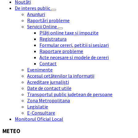
Noutăți
De interes public
Anunțuri
Raportări probleme
Servicii Online
Plăți online taxe și impozite
Registratura
Formular cereri, petitii si sesizari
Raportare probleme
Acte necesare si modele de cereri
Contact
Evenimente
Accesul cetățenilor la informații
Acreditare jurnaliști
Date de contact utile
Transportul public judetean de persoane
Zona Metropolitana
Legislatie
E-Consultare
Monitorul Oficial Local
METEO