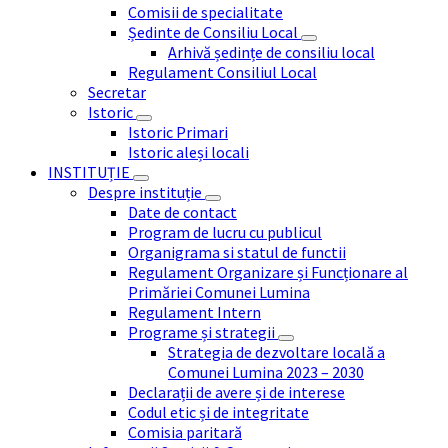
Comisii de specialitate
Ședinte de Consiliu Local
Arhivă ședințe de consiliu local
Regulament Consiliul Local
Secretar
Istoric
Istoric Primari
Istoric aleși locali
INSTITUȚIE
Despre instituție
Date de contact
Program de lucru cu publicul
Organigrama si statul de functii
Regulament Organizare și Funcționare al
Primăriei Comunei Lumina
Regulament Intern
Programe și strategii
Strategia de dezvoltare locală a
Comunei Lumina 2023 – 2030
Declarații de avere și de interese
Codul etic și de integritate
Comisia paritară