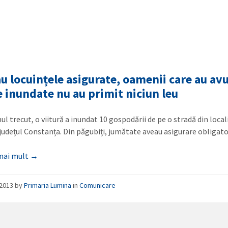
au locuințele asigurate, oamenii care au av
e inundate nu au primit niciun leu
ul trecut, o viitură a inundat 10 gospodării de pe o stradă din loca
județul Constanța. Din păgubiți, jumătate aveau asigurare obliga
 mai mult →
/2013
by
Primaria Lumina
in
Comunicare