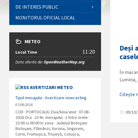
DE INTERES PUBLIC
MONITORUL OFICIAL LOCAL
METEO
Deși 
11:20
Local Time
casel
Date oferite de:
OpenWeatherMap.org
În mai an
Lumina, 
AVERTIZARI METEO
Citește
Tipul mesajului : Avertizare nowcasting
07/08/2026
COD : PORTOCALIU Ziua/luna/anul : 07-08-
09/10
2026 Ora : 23 Nr. mesajului : 1 Intre orele :
23:00 si 00:00 In zona : Județul Botoşani:
Botoșani, Flămânzi, Vorona, Ungureni,
Corni, Frumușica, Trușești, Coțușca,