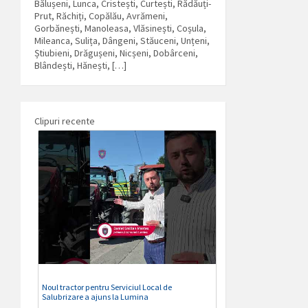
Bălușeni, Lunca, Cristești, Curtești, Rădăuți-
Prut, Răchiți, Copălău, Avrămeni,
Gorbănești, Manoleasa, Vlăsinești, Coșula,
Mileanca, Sulița, Dângeni, Stăuceni, Unțeni,
Știubieni, Drăgușeni, Nicșeni, Dobârceni,
Blândești, Hănești, […]
Clipuri recente
Noul tractor pentru Serviciul Local de
Salubrizare a ajuns la Lumina