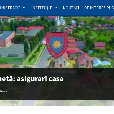
INISTRAȚIE
INSTITUȚIE
NOUTĂȚI
DE INTERES PUB
hetă:
asigurari casa
News