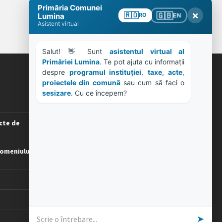
Primăria Comunei
×
🇬🇧
🇷🇴
EN
Lumina
RO
Asistent virtual
Salut! 👋 Sunt 
asistentul virtual al 
Primăriei Lumina
. Te pot ajuta cu informații 
despre 
programul instituției
, 
taxe
, 
acte
, 
ORE DE LUCRU
proiectele din comună
 sau cum să faci o 
sesizare
. Cu ce începem?
PROGRAM INSTITUTIE
Luni, Miercuri, Joi: 8-16
cte de
Marti: 8-18
Vineri: 8-14
omeniului
PROGRAMUL CU PUBLICUL
[vezi program]
➤