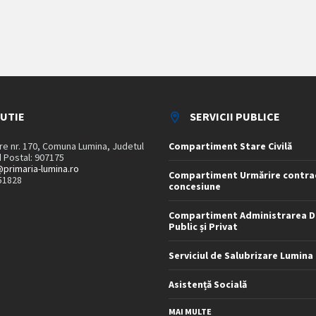
TUTIE
SERVICII PUBLICE
are nr. 170, Comuna Lumina, Judetul
Compartiment Stare Civilă
 Postal: 907175
primaria-lumina.ro
Compartiment Urmărire contra
51828
concesiune
Compartiment Administrarea D
Public și Privat
Serviciul de Salubrizare Lumina
Asistență Socială
MAI MULTE