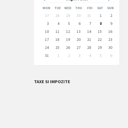
Month
Month
MON
TUE
WED
THU
FRI
SAT
SUN
Skip
27
28
29
30
31
1
2
calendar
days
3
4
5
6
7
8
9
10
11
12
13
14
15
16
17
18
19
20
21
22
23
24
25
26
27
28
29
30
31
1
2
3
4
5
6
Back
to
calendar
days
TAXE SI IMPOZITE