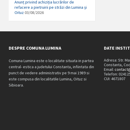
Anunț privind achiziția lucrărilor de
refacere a pietruirii pe străzi din Lumina și
Oituz
03/08/2026
DESPRE COMUNA LUMINA
DATE INSTI
Adresa: Str. M
Comuna Lumina este o localitate situata in partea
Constanta, Cod
central- estica a judetului Constanta, infiintata din
Email:
contact@
punct de vedere administrativ pe 9 mai 1989 si
Telefon: 02412
CUI: 4671807
este compusa din localitatile Lumina, Oituz si
Sibioara.