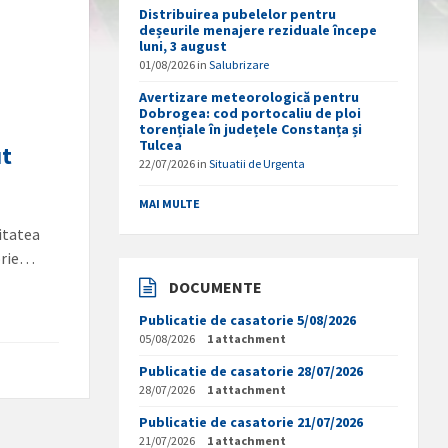
Distribuirea pubelelor pentru
deșeurile menajere reziduale începe
luni, 3 august
01/08/2026
in
Salubrizare
Avertizare meteorologică pentru
Dobrogea: cod portocaliu de ploi
torențiale în județele Constanța și
Tulcea
ut
22/07/2026
in
Situatii de Urgenta
MAI MULTE
litatea
torie…
DOCUMENTE
Publicatie de casatorie 5/08/2026
05/08/2026
1 attachment
Publicatie de casatorie 28/07/2026
28/07/2026
1 attachment
Publicatie de casatorie 21/07/2026
21/07/2026
1 attachment