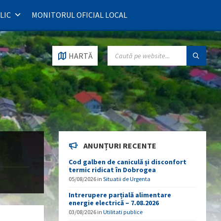
LIC
MONITORUL OFICIAL LOCAL
SEARCH:
HARTĂ
ANUNȚURI RECENTE
Cod galben de caniculă și disconfort
termic ridicat în Dobrogea
05/08/2026
in
Situatii de Urgenta
Intrerupere parțială alimentare
energie electrică – 7.08.2026
03/08/2026
in
Utilitati publice