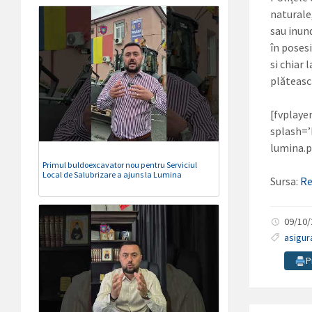
naturale,
sau inund
în poses
si chiar 
plăteasc
[fvplaye
splash=
lumina.p
Primul buldoexcavator nou pentru Serviciul
Local de Salubrizare a ajuns la Lumina
Sursa:
Re
09/10
asigur
P