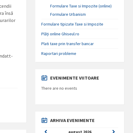
cendii
Formulare Taxe si Impozite (online)
ra însă
Formulare Urbanism
urarilor
Formulare tipizate Taxe si Impozite
Plăți online Ghiseul.ro
Plati taxe prin transfer bancar
Raportari probleme
ndatt-
EVENIMENTE VIITOARE
There are no events
ARHIVA EVENIMENTE
Previous
Next
august
2026