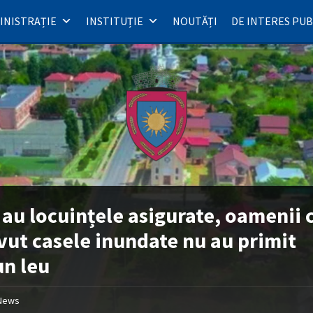
INISTRAȚIE
INSTITUȚIE
NOUTĂȚI
DE INTERES PUB
 au locuințele asigurate, oamenii 
vut casele inundate nu au primit
un leu
News