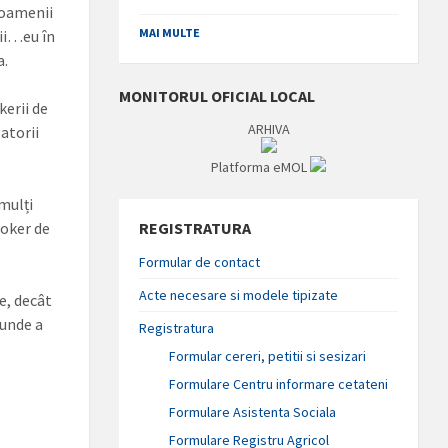
 oamenii
MAI MULTE
nii…eu în
a.
MONITORUL OFICIAL LOCAL
kerii de
ARHIVA
gatorii
Platforma eMOL
 mulți
roker de
REGISTRATURA
Formular de contact
Acte necesare si modele tipizate
e, decât
 unde a
Registratura
Formular cereri, petitii si sesizari
Formulare Centru informare cetateni
Formulare Asistenta Sociala
Formulare Registru Agricol