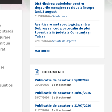
Distribuirea pubelelor pentru
deșeurile menajere reziduale începe
luni, 3 august
01/08/2026
in
Salubrizare
Avertizare meteorologică pentru
a
Dobrogea: cod portocaliu de ploi
o stradă
torențiale în județele Constanța și
Tulcea
igurare
22/07/2026
in
Situatii de Urgenta
imit un
arat
MAI MULTE
 se
DOCUMENTE
Publicatie de casatorie 5/08/2026
 sunt cei
05/08/2026
1 attachment
Publicatie de casatorie 28/07/2026
28/07/2026
1 attachment
Publicatie de casatorie 21/07/2026
21/07/2026
1 attachment