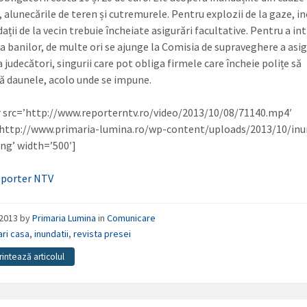
 alunecările de teren și cutremurele. Pentru explozii de la gaze, in
ații de la vecin trebuie încheiate asigurări facultative. Pentru a int
ia banilor, de multe ori se ajunge la Comisia de supraveghere a asig
la judecători, singurii care pot obliga firmele care încheie polițe să
ă daunele, acolo unde se impune.
r src=’http://www.reporterntv.ro/video/2013/10/08/71140.mp4′
’http://www.primaria-lumina.ro/wp-content/uploads/2013/10/inu
ng’ width=’500′]
porter NTV
/2013
by
Primaria Lumina
in
Comunicare
ari casa
,
inundatii
,
revista presei
rintează articolul