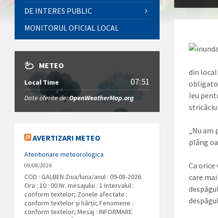
DE INTERES PUBLIC
MONITORUL OFICIAL LOCAL
METEO
din loca
07:51
Local Time
obligato
leu pent
Date oferite de:
OpenWeatherMap.org
stricăciu
„Nu am p
AVERTIZARI METEO
plâng oa
Atentionare meteorologica
Ca orice 
09/08/2026
COD : GALBEN Ziua/luna/anul : 09-08-2026
care mai 
Ora : 10 : 00 Nr. mesajului : 1 Intervalul :
despăgub
conform textelor; Zonele afectate :
despăgub
conform textelor și hărții; Fenomene :
conform textelor; Mesaj : INFORMARE