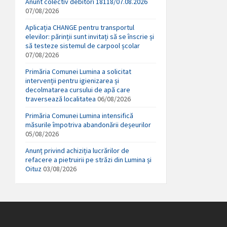
Anunt colectiv debitori 18118/07.08.2026
07/08/2026
Aplicația CHANGE pentru transportul
elevilor: părinții sunt invitați să se înscrie și
să testeze sistemul de carpool școlar
07/08/2026
Primăria Comunei Lumina a solicitat
intervenții pentru igienizarea și
decolmatarea cursului de apă care
traversează localitatea
06/08/2026
Primăria Comunei Lumina intensifică
măsurile împotriva abandonării deșeurilor
05/08/2026
Anunț privind achiziția lucrărilor de
refacere a pietruirii pe străzi din Lumina și
Oituz
03/08/2026