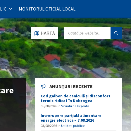
LIC
MONITORUL OFICIAL LOCAL
SEARCH:
HARTĂ
ANUNȚURI RECENTE
care
Cod galben de caniculă și disconfort
termic ridicat în Dobrogea
05/08/2026
in
Situatii de Urgenta
Intrerupere parțială alimentare
energie electrică – 7.08.2026
03/08/2026
in
Utilitati publice