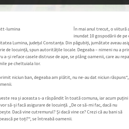
În mai anul trecut, o viitură 
inundat 10 gospodării de pe 
litatea Lumina, județul Constanța. Din păgubiți, jumătate aveau as
rie de locuință, spun autoritățile locale. Degeaba – nimeni nu a pr
ru a-și reface casele distruse de ape, se plâng oamenii, care au rep
nile pe cheltuiala lor.
rimit niciun ban, degeaba am plătit, nu ne-au dat niciun răspuns“,
menii.
veste rea și aceasta s-a răspândit în toată comuna, iar acum puțini
vor să-și facă asigurare de locuință. „De ce să-mi fac, dacă nu
ește. Dacă vine cutremurul? Și dacă vine ce? Crezi că au bani să
ească pe toți?“, se întreabă oamenii.