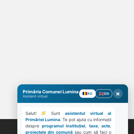
Primăria Comunei Lumina
×
EN
RO
Asistent virtual
Salut! 
 Sunt 
asistentul virtual al 
Primăriei Lumina
. Te pot ajuta cu informații 
despre 
programul instituției
, 
taxe
, 
acte
, 
proiectele din comună
 sau cum să faci o 