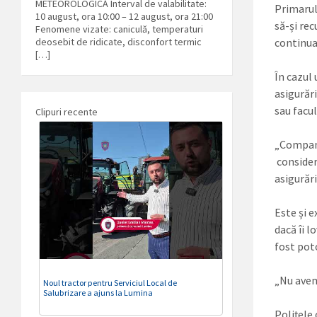
METEOROLOGICĂ Interval de valabilitate:
Primarul
10 august, ora 10:00 – 12 august, ora 21:00
să-și rec
Fenomene vizate: caniculă, temperaturi
deosebit de ridicate, disconfort termic
continua
[…]
În cazul
asigurări
sau facul
Clipuri recente
„Compani
consider
asigurări
Este și 
dacă îi 
fost pot
„Nu avem
Noul tractor pentru Serviciul Local de
Salubrizare a ajuns la Lumina
Polițele 