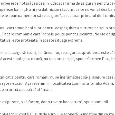
 urbei este hotărât să dea în judecată firma de asigurări pentru ca
upereze banii. „Nu ni s-a dat niciun răspuns, de ce nu vor să dea ba
re le spun oamenilor să se asigure“, a declarat primarul din Lumin
 unui cutremur, bani sunt pentru despăgubirea tuturor, ne spun bro
. Fiecare companie care încheie polițe pentru locuințe, fie ele obli
tative, este protejată în aceste situații extreme.
ile de asigurări sunt, la rândul lor, reasigurate..problema este că
ă aceste polițe ca o taxă, nu ca o protecție“, spune Carmen Pitu, b
.
explicația pentru care românii nu se îngrămădesc să-și asigure casel
lovește necazul. Așa revenim în localitatea Lumina la familia Adam,
op în urmă cu două săptămâni.
 asigurare, o să facem, dar nu avem bani acum“, spun oamenii.
obligatorii costă 10 și 20 de euro. Ele acoperă inundațiile din cauze