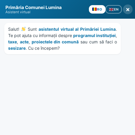
Skip
Skip
Skip
Skip
Primăria Comunei Lumina
to
to
to
to
×
EN
RO
Asistent virtual
content
left
right
footer
sidebar
sidebar
Salut! 
 Sunt 
asistentul virtual al Primăriei Lumina
. 
Te pot ajuta cu informații despre 
programul instituției
, 
taxe
, 
acte
, 
proiectele din comună
 sau cum să faci o 
sesizare
. Cu ce începem?
MENU
Etichetă:
biserici
Home
News
/