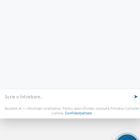
Marti: 8-18
Vineri: 8-14
PROGRAMUL CU PUBLICUL
[vezi program]
Email
Facebook
YouTube
Despre Lumina
Primar
Consiliul Local
Date de contact
Noutăți
B-AWARE
© 2026 Primăria Comunei Lumina
➤
Asistent AI — informații orientative. Pentru date oficiale, consultă Primăria Comunei
Lumina.
Confidențialitate