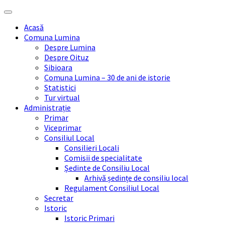
Skip
Skip
Skip
Skip
to
to
to
to
Acasă
content
left
right
footer
Comuna Lumina
sidebar
sidebar
Despre Lumina
Despre Oituz
Sibioara
Comuna Lumina – 30 de ani de istorie
Statistici
Tur virtual
Administrație
Primar
Viceprimar
Consiliul Local
Consilieri Locali
Comisii de specialitate
Ședinte de Consiliu Local
Arhivă ședințe de consiliu local
Regulament Consiliul Local
Secretar
Istoric
Istoric Primari