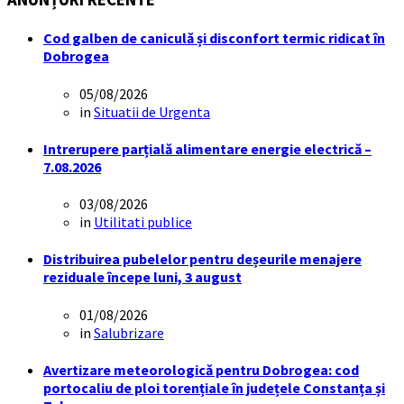
Cod galben de caniculă și disconfort termic ridicat în
Dobrogea
05/08/2026
in
Situatii de Urgenta
Intrerupere parțială alimentare energie electrică –
7.08.2026
03/08/2026
in
Utilitati publice
Distribuirea pubelelor pentru deșeurile menajere
reziduale începe luni, 3 august
01/08/2026
in
Salubrizare
Avertizare meteorologică pentru Dobrogea: cod
portocaliu de ploi torențiale în județele Constanța și