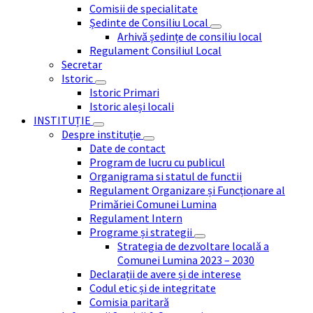
Comisii de specialitate
Ședinte de Consiliu Local
Arhivă ședințe de consiliu local
Regulament Consiliul Local
Secretar
Istoric
Istoric Primari
Istoric aleși locali
INSTITUȚIE
Despre instituție
Date de contact
Program de lucru cu publicul
Organigrama si statul de functii
Regulament Organizare și Funcționare al
Primăriei Comunei Lumina
Regulament Intern
Programe și strategii
Strategia de dezvoltare locală a
Comunei Lumina 2023 – 2030
Declarații de avere și de interese
Codul etic și de integritate
Comisia paritară