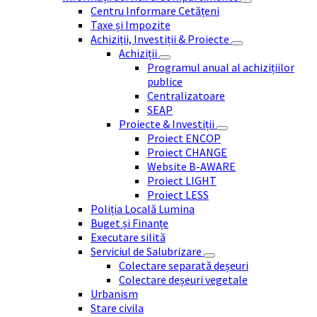
Centru Informare Cetățeni
Taxe și Impozite
Achiziții, Investiții & Proiecte
Achiziții
Programul anual al achizițiilor
publice
Centralizatoare
SEAP
Proiecte & Investiții
Proiect ENCOP
Proiect CHANGE
Website B-AWARE
Proiect LIGHT
Proiect LESS
Poliția Locală Lumina
Buget și Finanțe
Executare silită
Serviciul de Salubrizare
Colectare separată deșeuri
Colectare deșeuri vegetale
Urbanism
Stare civila