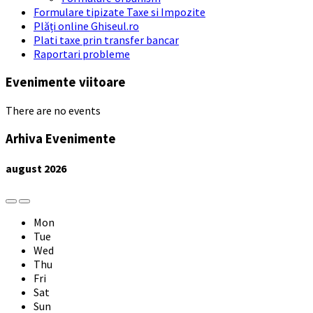
Formulare tipizate Taxe si Impozite
Plăți online Ghiseul.ro
Plati taxe prin transfer bancar
Raportari probleme
Evenimente viitoare
There are no events
Arhiva Evenimente
august
2026
Previous
Next
Month
Month
Mon
Tue
Wed
Thu
Fri
Sat
Sun