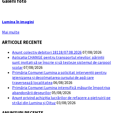
Galerii foto
Lumina în imagini
Mai multe
ARTICOLE RECENTE
Anunt colectiv debitori 18118/07.08.2026
07/08/2026
Aplicația CHANGE pentru transportul elevilor: părinții
sunt invitați să se înscrie și să testeze sistemul de carpool
școlar
07/08/2026
Primăria Comunei Lumina a solicitat intervenții pentru
igienizarea și decolmatarea cursului de apă care
traversează localitatea
06/08/2026
Primăria Comunei Lumina intensifică măsurile împotriva
abandonării deșeurilor
05/08/2026
Anunț privind achiziția lucrărilor de refacere a pietruirii pe
străzi din Lumina și Oituz
03/08/2026
ANUNȚURI RECENTE