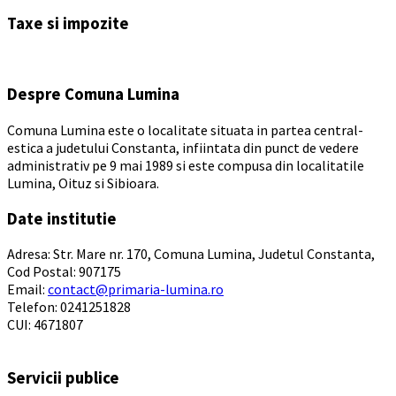
to
Taxe si impozite
calendar
days
Despre Comuna Lumina
Comuna Lumina este o localitate situata in partea central-
estica a judetului Constanta, infiintata din punct de vedere
administrativ pe 9 mai 1989 si este compusa din localitatile
Lumina, Oituz si Sibioara.
Date institutie
Adresa: Str. Mare nr. 170, Comuna Lumina, Judetul Constanta,
Cod Postal: 907175
Email:
contact@primaria-lumina.ro
Telefon: 0241251828
CUI: 4671807
Servicii publice