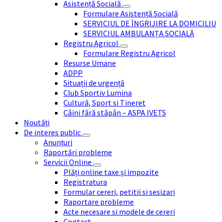
Asistență Socială
Formulare Asistență Socială
SERVICIUL DE ÎNGRIJIRE LA DOMICILIU
SERVICIUL AMBULANȚA SOCIALĂ
Registru Agricol
Formulare Registru Agricol
Resurse Umane
ADPP
Situații de urgență
Club Sportiv Lumina
Cultură, Sport si Tineret
Câini fără stăpân – ASPA IVETS
Noutăți
De interes public
Anunțuri
Raportări probleme
Servicii Online
Plăți online taxe și impozite
Registratura
Formular cereri, petitii si sesizari
Raportare probleme
Acte necesare si modele de cereri
Contact