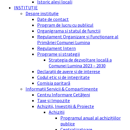
Istoric aleși locali
INSTITUȚIE
Despre instituție
Date de contact
Program de lucru cu publicul
Organigrama si statul de functii
Regulament Organizare și Funcționare al
Primăriei Comunei Lumina
Regulament Intern
Programe și strategii
Strategia de dezvoltare locală a
Comunei Lumina 2023 – 2030
Declarații de avere și de interese
Codul etic și de integritate
Comisia paritară
Informații Servicii & Compartimente
Centru Informare Cetățeni
Taxe și Impozite
Achiziții, Investiții & Proiecte
Achiziții
Programul anual al achizițiilor
publice
Centralizatoare