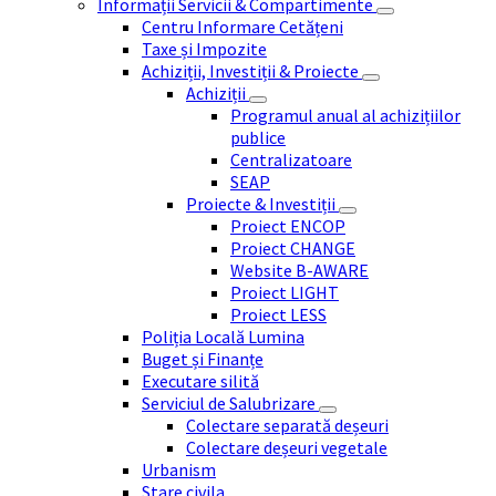
Informații Servicii & Compartimente
Centru Informare Cetățeni
Taxe și Impozite
Achiziții, Investiții & Proiecte
Achiziții
Programul anual al achizițiilor
publice
Centralizatoare
SEAP
Proiecte & Investiții
Proiect ENCOP
Proiect CHANGE
Website B-AWARE
Proiect LIGHT
Proiect LESS
Poliția Locală Lumina
Buget și Finanțe
Executare silită
Serviciul de Salubrizare
Colectare separată deșeuri
Colectare deșeuri vegetale
Urbanism
Stare civila