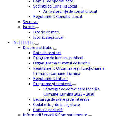
Comisii de specialitate
Ședinte de Consiliu Local
Arhivă ședințe de consiliu local
Regulament Consiliul Local
Secretar
Istoric
Istoric Primari
Istoric aleși locali
INSTITUȚIE
Despre instituție
Date de contact
Program de lucru cu publicul
Organigrama si statul de functii
Regulament Organizare și Funcționare al
Primăriei Comunei Lumina
Regulament Intern
Programe și strategii
Strategia de dezvoltare locală a
Comunei Lumina 2023 – 2030
Declarații de avere și de interese
Codul etic și de integritate
Comisia paritară
Informații Servicii & Compartimente