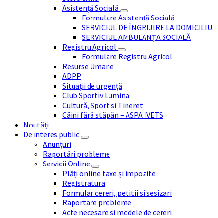
Asistență Socială
Formulare Asistență Socială
SERVICIUL DE ÎNGRIJIRE LA DOMICILIU
SERVICIUL AMBULANȚA SOCIALĂ
Registru Agricol
Formulare Registru Agricol
Resurse Umane
ADPP
Situații de urgență
Club Sportiv Lumina
Cultură, Sport si Tineret
Câini fără stăpân – ASPA IVETS
Noutăți
De interes public
Anunțuri
Raportări probleme
Servicii Online
Plăți online taxe și impozite
Registratura
Formular cereri, petitii si sesizari
Raportare probleme
Acte necesare si modele de cereri