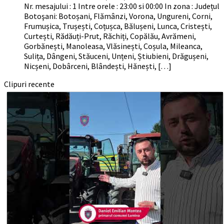
Nr. mesajului : 1 Intre orele : 23:00 si 00:00 In zona : Județul
Botoşani: Botoșani, Flămânzi, Vorona, Ungureni, Corni,
Frumușica, Trușești, Coțușca, Bălușeni, Lunca, Cristești,
Curtești, Rădăuți-Prut, Răchiți, Copălău, Avrămeni,
Gorbănești, Manoleasa, Vlăsinești, Coșula, Mileanca,
Sulița, Dângeni, Stăuceni, Unțeni, Știubieni, Drăgușeni,
Nicșeni, Dobârceni, Blândești, Hănești, […]
Clipuri recente