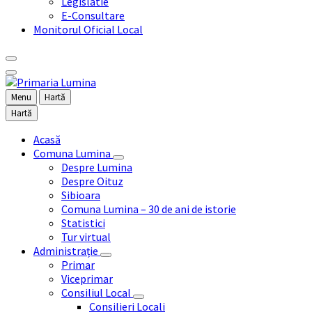
Legislatie
E-Consultare
Monitorul Oficial Local
Menu
Hartă
Hartă
Acasă
Comuna Lumina
Despre Lumina
Despre Oituz
Sibioara
Comuna Lumina – 30 de ani de istorie
Statistici
Tur virtual
Administrație
Primar
Viceprimar
Consiliul Local
Consilieri Locali