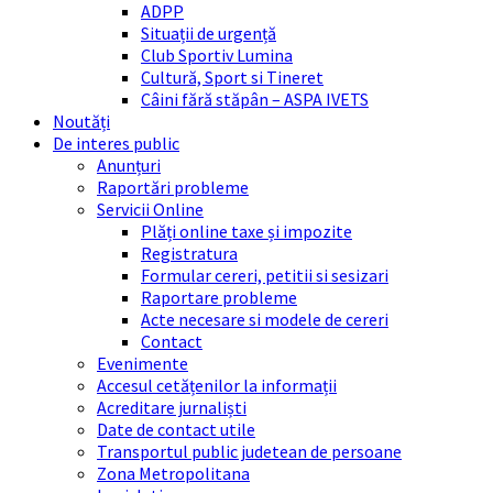
ADPP
Situații de urgență
Club Sportiv Lumina
Cultură, Sport si Tineret
Câini fără stăpân – ASPA IVETS
Noutăți
De interes public
Anunțuri
Raportări probleme
Servicii Online
Plăți online taxe și impozite
Registratura
Formular cereri, petitii si sesizari
Raportare probleme
Acte necesare si modele de cereri
Contact
Evenimente
Accesul cetățenilor la informații
Acreditare jurnaliști
Date de contact utile
Transportul public judetean de persoane
Zona Metropolitana