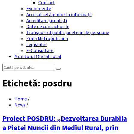
Contact
Evenimente
Accesul cetățenilor la informații
Acreditare jurnaliști
Date de contact utile
Transportul public judetean de persoane
Zona Metropolitana
Legislatie
E-Consultare
Monitorul Oficial Local
Search:
Etichetă:
posdru
Home
/
News
/
Proiect POSDRU: „Dezvoltarea Durabila
a Pietei Muncii din Mediul Rural, prin