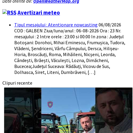
Date oferite de:
OpenWeatherMap.org
Avertizari meteo
Tipul mesajului : Atentionare nowcasting
06/08/2026
COD : GALBEN Ziua/luna/anul : 06-08-2026 Ora : 23 Nr.
mesajului : 2 Intre orele : 23:00 si 00:00 In zona : Județul
Botoşani: Dorohoi, Mihai Eminescu, Frumușica, Tudora,
Vlădeni, Șendriceni, Vârfu Câmpului, Dersca, Hilișeu-
Horia, Broscăuți, Roma, Mihăileni, Nicșeni, Leorda,
Cândești, Brăești, Văculești, Lozna, Dimăcheni,
Bucecea;Județul Suceava: Rădăuți, Vicovu de Sus,
Dolhasca, Siret, Liteni, Dumbrăveni, […]
Clipuri recente