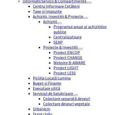
Informații Servicii & Compartimente
Centru Informare Cetățeni
Taxe și Impozite
Achiziții, Investiții & Proiecte
Achiziții
Programul anual al achizițiilor
publice
Centralizatoare
SEAP
Proiecte & Investiții
Proiect ENCOP
Proiect CHANGE
Website B-AWARE
Proiect LIGHT
Proiect LESS
Poliția Locală Lumina
Buget și Finanțe
Executare silită
Serviciul de Salubrizare
Colectare separată deșeuri
Colectare deșeuri vegetale
Urbanism
Stare civila