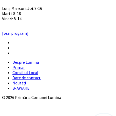
PROGRAM INSTITUTIE
Luni, Miercuri, Joi: 8-16
Marti: 8-18
Vineri: 8-14
PROGRAMUL CU PUBLICUL
[vezi program]
Email
Facebook
YouTube
Despre Lumina
Primar
Consiliul Local
Date de contact
Noutăți
B-AWARE
© 2026 Primăria Comunei Lumina