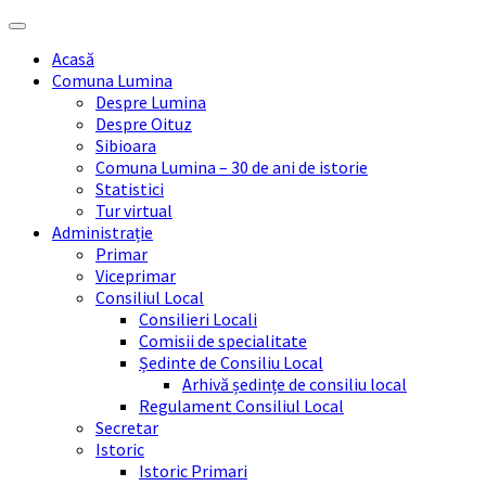
Skip
Skip
Skip
Skip
to
to
to
to
Acasă
content
left
right
footer
Comuna Lumina
sidebar
sidebar
Despre Lumina
Despre Oituz
Sibioara
Comuna Lumina – 30 de ani de istorie
Statistici
Tur virtual
Administrație
Primar
Viceprimar
Consiliul Local
Consilieri Locali
Comisii de specialitate
Ședinte de Consiliu Local
Arhivă ședințe de consiliu local
Regulament Consiliul Local
Secretar
Istoric
Istoric Primari