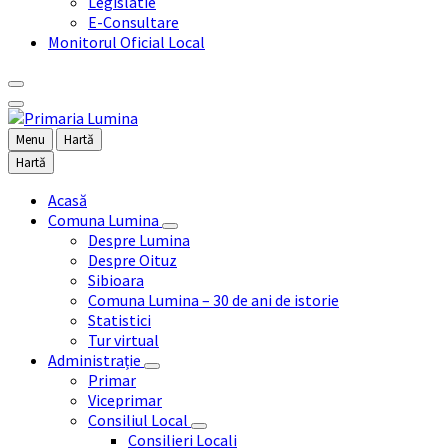
Legislatie
E-Consultare
Monitorul Oficial Local
Menu
Hartă
Hartă
Acasă
Comuna Lumina
Despre Lumina
Despre Oituz
Sibioara
Comuna Lumina – 30 de ani de istorie
Statistici
Tur virtual
Administrație
Primar
Viceprimar
Consiliul Local
Consilieri Locali