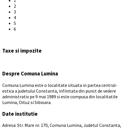
1
2
3
4
5
6
Back
to
Taxe si impozite
calendar
days
Despre Comuna Lumina
Comuna Lumina este o localitate situata in partea central-
estica a judetului Constanta, infiintata din punct de vedere
administrativ pe 9 mai 1989 si este compusa din localitatile
Lumina, Oituz si Sibioara.
Date institutie
Adresa: Str. Mare nr. 170, Comuna Lumina, Judetul Constanta,