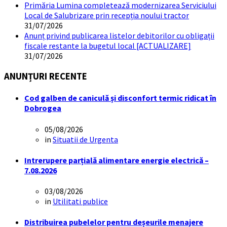
Primăria Lumina completează modernizarea Serviciului
Local de Salubrizare prin recepția noului tractor
31/07/2026
Anunț privind publicarea listelor debitorilor cu obligații
fiscale restante la bugetul local [ACTUALIZARE]
31/07/2026
ANUNȚURI RECENTE
Cod galben de caniculă și disconfort termic ridicat în
Dobrogea
05/08/2026
in
Situatii de Urgenta
Intrerupere parțială alimentare energie electrică –
7.08.2026
03/08/2026
in
Utilitati publice
Distribuirea pubelelor pentru deșeurile menajere