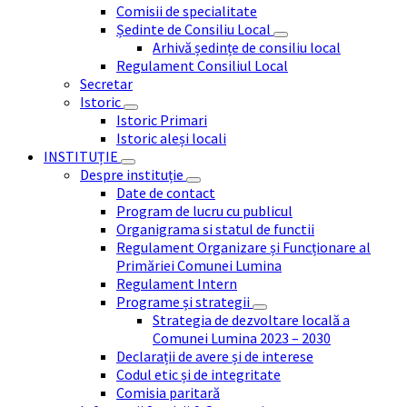
Comisii de specialitate
Ședinte de Consiliu Local
Arhivă ședințe de consiliu local
Regulament Consiliul Local
Secretar
Istoric
Istoric Primari
Istoric aleși locali
INSTITUȚIE
Despre instituție
Date de contact
Program de lucru cu publicul
Organigrama si statul de functii
Regulament Organizare și Funcționare al
Primăriei Comunei Lumina
Regulament Intern
Programe și strategii
Strategia de dezvoltare locală a
Comunei Lumina 2023 – 2030
Declarații de avere și de interese
Codul etic și de integritate
Comisia paritară