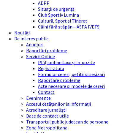
ADPP
Situații de urgență
Club Sportiv Lumina
Cultură, Sport si Tineret
Câini fără stăpân – ASPA IVETS
Noutăți
De interes public
Anunțuri
Raportări probleme
Servicii Online
Plăți online taxe și impozite
Registratura
Formular cereri, petitii si sesizari
Raportare probleme
Acte necesare si modele de cereri
Contact
Evenimente
Accesul cetățenilor la informații
Acreditare jurnaliști
Date de contact utile
Transportul public judetean de persoane
Zona Metropolitana