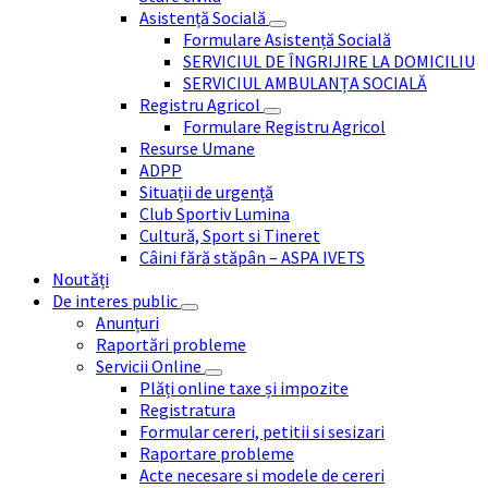
Asistență Socială
Formulare Asistență Socială
SERVICIUL DE ÎNGRIJIRE LA DOMICILIU
SERVICIUL AMBULANȚA SOCIALĂ
Registru Agricol
Formulare Registru Agricol
Resurse Umane
ADPP
Situații de urgență
Club Sportiv Lumina
Cultură, Sport si Tineret
Câini fără stăpân – ASPA IVETS
Noutăți
De interes public
Anunțuri
Raportări probleme
Servicii Online
Plăți online taxe și impozite
Registratura
Formular cereri, petitii si sesizari
Raportare probleme
Acte necesare si modele de cereri