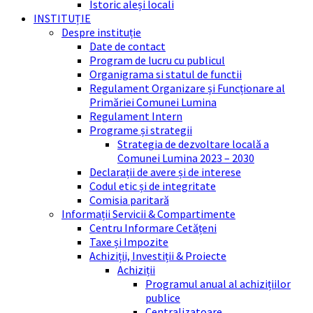
Istoric aleși locali
INSTITUȚIE
Despre instituție
Date de contact
Program de lucru cu publicul
Organigrama si statul de functii
Regulament Organizare și Funcționare al
Primăriei Comunei Lumina
Regulament Intern
Programe și strategii
Strategia de dezvoltare locală a
Comunei Lumina 2023 – 2030
Declarații de avere și de interese
Codul etic și de integritate
Comisia paritară
Informații Servicii & Compartimente
Centru Informare Cetățeni
Taxe și Impozite
Achiziții, Investiții & Proiecte
Achiziții
Programul anual al achizițiilor
publice
Centralizatoare