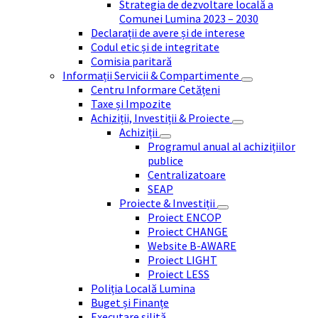
Strategia de dezvoltare locală a
Comunei Lumina 2023 – 2030
Declarații de avere și de interese
Codul etic și de integritate
Comisia paritară
Informații Servicii & Compartimente
Centru Informare Cetățeni
Taxe și Impozite
Achiziții, Investiții & Proiecte
Achiziții
Programul anual al achizițiilor
publice
Centralizatoare
SEAP
Proiecte & Investiții
Proiect ENCOP
Proiect CHANGE
Website B-AWARE
Proiect LIGHT
Proiect LESS
Poliția Locală Lumina
Buget și Finanțe
Executare silită