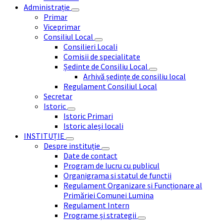
Administrație
Primar
Viceprimar
Consiliul Local
Consilieri Locali
Comisii de specialitate
Ședinte de Consiliu Local
Arhivă ședințe de consiliu local
Regulament Consiliul Local
Secretar
Istoric
Istoric Primari
Istoric aleși locali
INSTITUȚIE
Despre instituție
Date de contact
Program de lucru cu publicul
Organigrama si statul de functii
Regulament Organizare și Funcționare al
Primăriei Comunei Lumina
Regulament Intern
Programe și strategii