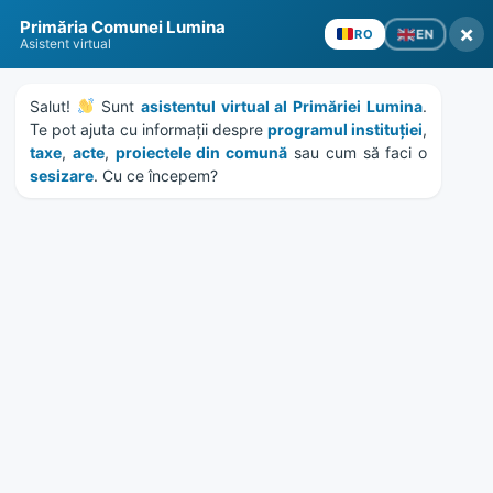
Skip
Skip
Skip
Skip
to
to
to
to
content
left
right
footer
Primăria Comunei Lumina
×
EN
RO
sidebar
sidebar
Asistent virtual
Salut! 
 Sunt 
asistentul virtual al Primăriei Lumina
. 
Te pot ajuta cu informații despre 
programul instituției
, 
taxe
, 
acte
, 
proiectele din comună
 sau cum să faci o 
sesizare
. Cu ce începem?
MENU
Etichetă:
unitate militara
Home
News
/