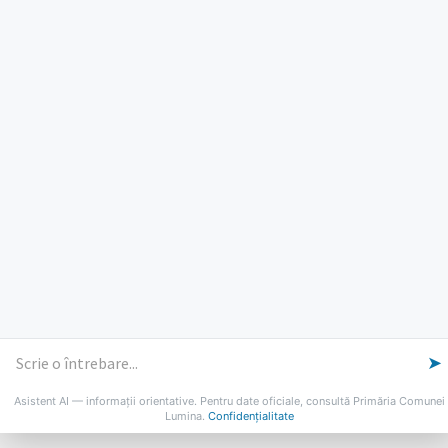
PROGRAM INSTITUTIE
Luni, Miercuri, Joi: 8-16
Marti: 8-18
Vineri: 8-14
PROGRAMUL CU PUBLICUL
[vezi program]
Email
Facebook
YouTube
Despre Lumina
Primar
Consiliul Local
Date de contact
Noutăți
B-AWARE
© 2026 Primăria Comunei Lumina
➤
Asistent AI — informații orientative. Pentru date oficiale, consultă Primăria Comunei
Lumina.
Confidențialitate