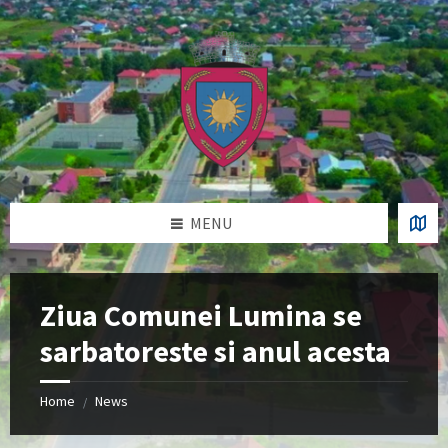
Skip
Skip
Skip
Skip
to
to
to
to
content
left
right
footer
sidebar
sidebar
MENU
Ziua Comunei Lumina se
sarbatoreste si anul acesta
Home
News
/