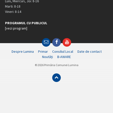
Luni, Miercuri, Joi: 8-16
Marti: 8-18
Vineri: 8-14
PROGRAMUL CU PUBLICUL
[vezi program]
Email
Facebook
YouTube
Despre Lumina
Primar
Consiliul Local
Date de contact
Noutăți
B-AWARE
© 2026 Primăria Comunei Lumina