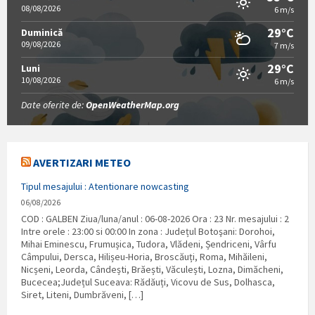
08/08/2026
6 m/s
29°C
Duminică
09/08/2026
7 m/s
29°C
Luni
10/08/2026
6 m/s
Date oferite de:
OpenWeatherMap.org
AVERTIZARI METEO
Tipul mesajului : Atentionare nowcasting
06/08/2026
COD : GALBEN Ziua/luna/anul : 06-08-2026 Ora : 23 Nr. mesajului : 2
Intre orele : 23:00 si 00:00 In zona : Județul Botoşani: Dorohoi,
Mihai Eminescu, Frumușica, Tudora, Vlădeni, Șendriceni, Vârfu
Câmpului, Dersca, Hilișeu-Horia, Broscăuți, Roma, Mihăileni,
Nicșeni, Leorda, Cândești, Brăești, Văculești, Lozna, Dimăcheni,
Bucecea;Județul Suceava: Rădăuți, Vicovu de Sus, Dolhasca,
Siret, Liteni, Dumbrăveni, […]