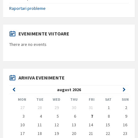
Raportari probleme
EVENIMENTE VIITOARE
There are no events
ARHIVA EVENIMENTE
Previous
Next
august
2026
Month
Month
MON
TUE
WED
THU
FRI
SAT
SUN
Skip
27
28
29
30
31
1
2
calendar
days
3
4
5
6
7
8
9
10
11
12
13
14
15
16
17
18
19
20
21
22
23