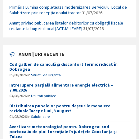
Primăria Lumina completează modernizarea Serviciului Local de
Salubrizare prin recepția noului tractor
31/07/2026
Anunț privind publicarea listelor debitorilor cu obligații fiscale
restante la bugetul local [ACTUALIZARE]
31/07/2026
ANUNȚURI RECENTE
Cod galben de caniculă și disconfort termic ridicat în
Dobrogea
05/08/2026
in
Situatii de Urgenta
Intrerupere parțială alimentare energie electrică –
7.08.2026
03/08/2026
in
Utilitati publice
Distribuirea pubelelor pentru deșeurile menajere
reziduale începe luni, 3 august
01/08/2026
in
Salubrizare
Avertizare meteorologică pentru Dobrogea: cod
portocaliu de ploi torențiale în județele Constanța și
Tulcea