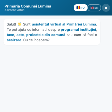
Skip
Skip
Skip
Skip
Primăria Comunei Lumina
to
to
to
to
×
EN
RO
Asistent virtual
content
left
right
footer
sidebar
sidebar
Salut! 
 Sunt 
asistentul virtual al Primăriei Lumina
. 
Te pot ajuta cu informații despre 
programul instituției
, 
taxe
, 
acte
, 
proiectele din comună
 sau cum să faci o 
sesizare
. Cu ce începem?
MENU
Zi:
9 martie 2023
Home
News
/