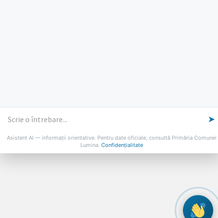
PROGRAMUL CU PUBLICUL
[vezi program]
Email
Facebook
YouTube
Despre Lumina
Primar
Consiliul Local
Date de contact
Noutăți
B-AWARE
© 2026 Primăria Comunei Lumina