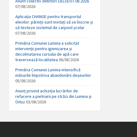
Anunt colectiv debitori 18118/07.08.2026
07/08/2026
Aplicația CHANGE pentru transportul
elevilor: părinții sunt invitați să se înscrie și
să testeze sistemul de carpool școlar
07/08/2026
Primăria Comunei Lumina a solicitat
intervenții pentru igienizarea și
decolmatarea cursului de apă care
traversează localitatea
06/08/2026
Primăria Comunei Lumina intensifică
măsurile împotriva abandonării deșeurilor
05/08/2026
Anunț privind achiziția lucrărilor de
refacere a pietruirii pe străzi din Lumina și
Oituz
03/08/2026