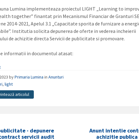
una Lumina implementeaza proiectul LIGHT „Learning to improv
ealth together” finantat prin Mecanismul Financiar de Granturi S
ne 2014-2021, Apelul 3.1 „Capacitate sporita de furnizare a energi
ile”. Institutia solicita depunerea de oferte in vederea incheierii
lui de achizitie directa Servicii de publicitate si promovare.
e informatii in documentul atasat:
3
/2023
by
Primaria Lumina
in
Anunturi
ri
,
light
rintează articolul
ublicitate - depunere
Anunt intentie cont
contract servicii audit
achizitie publica 