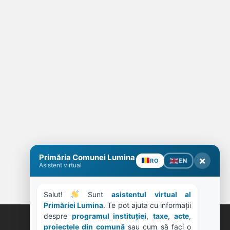
Primăria Comunei Lumina
×
EN
RO
Asistent virtual
Salut! 
 Sunt 
asistentul virtual al 
Primăriei Lumina
. Te pot ajuta cu informații 
despre 
programul instituției
, 
taxe
, 
acte
, 
proiectele din comună
 sau cum să faci o 