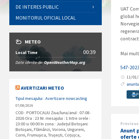
DE INTERES PUBLIC
UAT Com
global h
MONITORUL OFICIAL LOCAL
Norvegie
regenerab
contractu
METEO
00:39
Local Time
Mai mult
Date oferite de:
OpenWeatherMap.org
547-202
11/01
anuntu
AVERTIZARI METEO
P
Tipul mesajului : Avertizare nowcasting
07/08/2026
COD : PORTOCALIU Ziua/luna/anul : 07-08-
2026 Ora : 23 Nr. mesajului : 1 Intre orele :
23:00 si 00:00 In zona : Județul Botoşani:
Previous
Botoșani, Flămânzi, Vorona, Ungureni,
Anunt p
Corni, Frumușica, Trușești, Coțușca,
oferte 