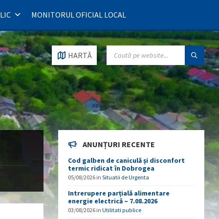
LIC
MONITORUL OFICIAL LOCAL
SEARCH:
HARTĂ
ANUNȚURI RECENTE
e
Cod galben de caniculă și disconfort
termic ridicat în Dobrogea
05/08/2026
in
Situatii de Urgenta
Intrerupere parțială alimentare
energie electrică – 7.08.2026
03/08/2026
in
Utilitati publice