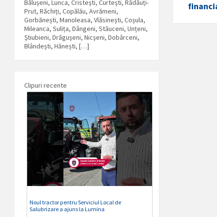
Bălușeni, Lunca, Cristești, Curtești, Rădăuți-
financi
Prut, Răchiți, Copălău, Avrămeni,
Gorbănești, Manoleasa, Vlăsinești, Coșula,
Mileanca, Sulița, Dângeni, Stăuceni, Unțeni,
Știubieni, Drăgușeni, Nicșeni, Dobârceni,
Blândești, Hănești, […]
Clipuri recente
Noul tractor pentru Serviciul Local de
Salubrizare a ajuns la Lumina