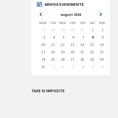
ARHIVA EVENIMENTE
Previous
Next
august
2026
Month
Month
MON
TUE
WED
THU
FRI
SAT
SUN
Skip
27
28
29
30
31
1
2
calendar
days
3
4
5
6
7
8
9
10
11
12
13
14
15
16
17
18
19
20
21
22
23
24
25
26
27
28
29
30
31
1
2
3
4
5
6
Back
to
calendar
days
TAXE SI IMPOZITE