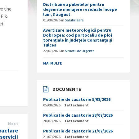
Distribuirea pubelelor pentru
e the
deșeurile menajere reziduale începe
luni, 3 august
EE &
01/08/2026
in
Salubrizare
ei
Avertizare meteorologică pentru
Dobrogea: cod portocaliu de ploi
torențiale în județele Constanța și
Tulcea
22/07/2026
in
Situatii de Urgenta
MAI MULTE
DOCUMENTE
Publicatie de casatorie 5/08/2026
05/08/2026
1 attachment
Publicatie de casatorie 28/07/2026
28/07/2026
1 attachment
Next
ractare
Publicatie de casatorie 21/07/2026
servicii
21/07/2026
1 attachment