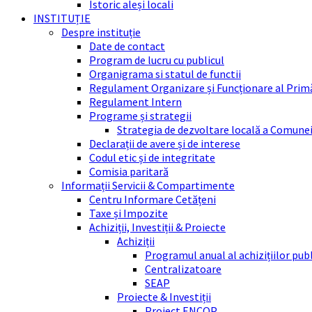
Istoric aleși locali
INSTITUȚIE
Despre instituție
Date de contact
Program de lucru cu publicul
Organigrama si statul de functii
Regulament Organizare și Funcționare al Prim
Regulament Intern
Programe și strategii
Strategia de dezvoltare locală a Comune
Declarații de avere și de interese
Codul etic și de integritate
Comisia paritară
Informații Servicii & Compartimente
Centru Informare Cetățeni
Taxe și Impozite
Achiziții, Investiții & Proiecte
Achiziții
Programul anual al achizițiilor pub
Centralizatoare
SEAP
Proiecte & Investiții
Proiect ENCOP