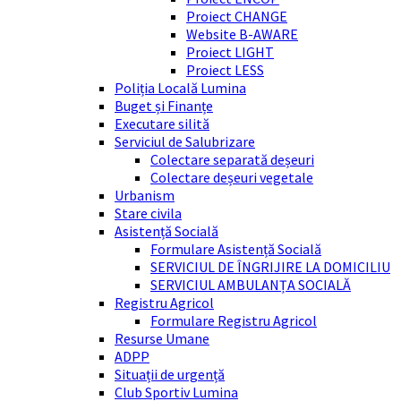
Proiect CHANGE
Website B-AWARE
Proiect LIGHT
Proiect LESS
Poliția Locală Lumina
Buget și Finanțe
Executare silită
Serviciul de Salubrizare
Colectare separată deșeuri
Colectare deșeuri vegetale
Urbanism
Stare civila
Asistență Socială
Formulare Asistență Socială
SERVICIUL DE ÎNGRIJIRE LA DOMICILIU
SERVICIUL AMBULANȚA SOCIALĂ
Registru Agricol
Formulare Registru Agricol
Resurse Umane
ADPP
Situații de urgență
Club Sportiv Lumina