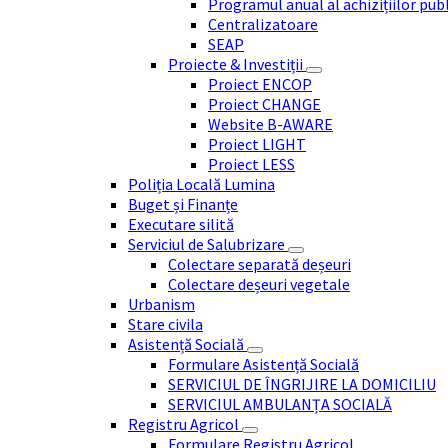
Programul anual al achizițiilor pub
Centralizatoare
SEAP
Proiecte & Investiții
Proiect ENCOP
Proiect CHANGE
Website B-AWARE
Proiect LIGHT
Proiect LESS
Poliția Locală Lumina
Buget și Finanțe
Executare silită
Serviciul de Salubrizare
Colectare separată deșeuri
Colectare deșeuri vegetale
Urbanism
Stare civila
Asistență Socială
Formulare Asistență Socială
SERVICIUL DE ÎNGRIJIRE LA DOMICILIU
SERVICIUL AMBULANȚA SOCIALĂ
Registru Agricol
Formulare Registru Agricol