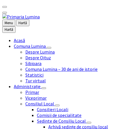
Menu
Hartă
Hartă
Acasă
Comuna Lumina
Despre Lumina
Despre Oituz
Sibioara
Comuna Lumina – 30 de ani de istorie
Statistici
Tur virtual
Administrație
Primar
Viceprimar
Consiliul Local
Consilieri Locali
Comisii de specialitate
Ședinte de Consiliu Local
Arhivă ședințe de consiliu local