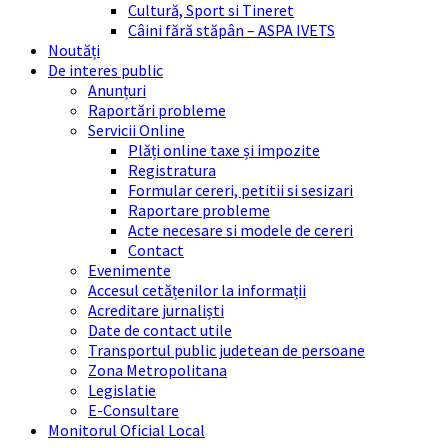
Cultură, Sport si Tineret
Câini fără stăpân – ASPA IVETS
Noutăți
De interes public
Anunțuri
Raportări probleme
Servicii Online
Plăți online taxe și impozite
Registratura
Formular cereri, petitii si sesizari
Raportare probleme
Acte necesare si modele de cereri
Contact
Evenimente
Accesul cetățenilor la informații
Acreditare jurnaliști
Date de contact utile
Transportul public judetean de persoane
Zona Metropolitana
Legislatie
E-Consultare
Monitorul Oficial Local