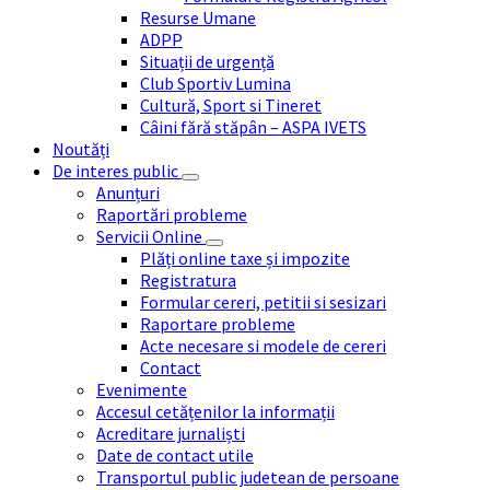
Resurse Umane
ADPP
Situații de urgență
Club Sportiv Lumina
Cultură, Sport si Tineret
Câini fără stăpân – ASPA IVETS
Noutăți
De interes public
Anunțuri
Raportări probleme
Servicii Online
Plăți online taxe și impozite
Registratura
Formular cereri, petitii si sesizari
Raportare probleme
Acte necesare si modele de cereri
Contact
Evenimente
Accesul cetățenilor la informații
Acreditare jurnaliști
Date de contact utile
Transportul public judetean de persoane