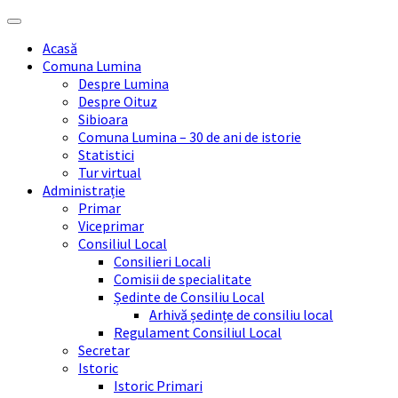
Skip
Skip
Skip
Skip
to
to
to
to
Acasă
content
left
right
footer
Comuna Lumina
sidebar
sidebar
Despre Lumina
Despre Oituz
Sibioara
Comuna Lumina – 30 de ani de istorie
Statistici
Tur virtual
Administrație
Primar
Viceprimar
Consiliul Local
Consilieri Locali
Comisii de specialitate
Ședinte de Consiliu Local
Arhivă ședințe de consiliu local
Regulament Consiliul Local
Secretar
Istoric
Istoric Primari