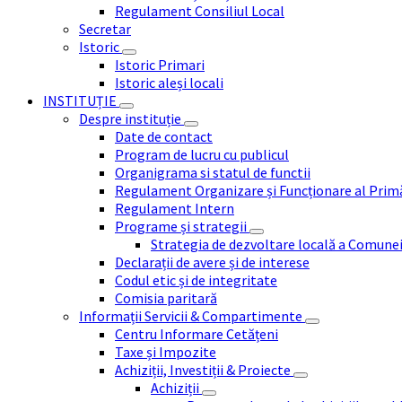
Regulament Consiliul Local
Secretar
Istoric
Istoric Primari
Istoric aleși locali
INSTITUȚIE
Despre instituție
Date de contact
Program de lucru cu publicul
Organigrama si statul de functii
Regulament Organizare și Funcționare al Prim
Regulament Intern
Programe și strategii
Strategia de dezvoltare locală a Comune
Declarații de avere și de interese
Codul etic și de integritate
Comisia paritară
Informații Servicii & Compartimente
Centru Informare Cetățeni
Taxe și Impozite
Achiziții, Investiții & Proiecte
Achiziții