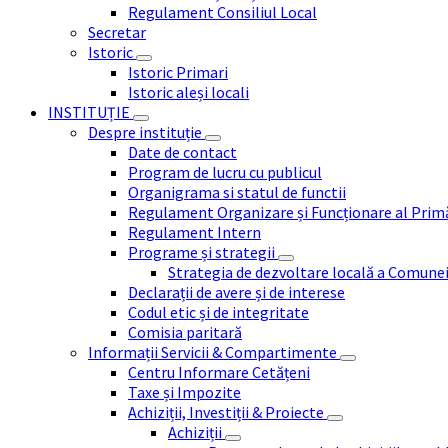
Regulament Consiliul Local
Secretar
Istoric
Istoric Primari
Istoric aleși locali
INSTITUȚIE
Despre instituție
Date de contact
Program de lucru cu publicul
Organigrama si statul de functii
Regulament Organizare și Funcționare al Prim
Regulament Intern
Programe și strategii
Strategia de dezvoltare locală a Comune
Declarații de avere și de interese
Codul etic și de integritate
Comisia paritară
Informații Servicii & Compartimente
Centru Informare Cetățeni
Taxe și Impozite
Achiziții, Investiții & Proiecte
Achiziții