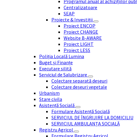
Programul anual al achizițiilor pub
Centralizatoare
SEAP
Proiecte & Investiții
Proiect ENCOP
Proiect CHANGE
Website B-AWARE
Proiect LIGHT
Proiect LESS
Poliția Locală Lumina
Buget și Finanțe
Executare silită
Serviciul de Salubrizare
Colectare separată deșeuri
Colectare deșeuri vegetale
Urbanism
Stare civila
Asistență Socială
Formulare Asistență Socială
SERVICIUL DE ÎNGRIJIRE LA DOMICILIU
SERVICIUL AMBULANȚA SOCIALĂ
Registru Agricol
Formulare Registru Agricol