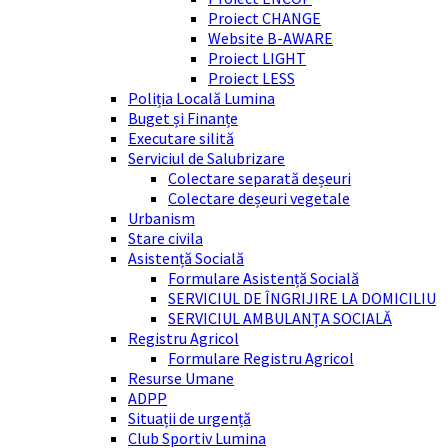
Proiect CHANGE
Website B-AWARE
Proiect LIGHT
Proiect LESS
Poliția Locală Lumina
Buget și Finanțe
Executare silită
Serviciul de Salubrizare
Colectare separată deșeuri
Colectare deșeuri vegetale
Urbanism
Stare civila
Asistență Socială
Formulare Asistență Socială
SERVICIUL DE ÎNGRIJIRE LA DOMICILIU
SERVICIUL AMBULANȚA SOCIALĂ
Registru Agricol
Formulare Registru Agricol
Resurse Umane
ADPP
Situații de urgență
Club Sportiv Lumina