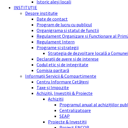
Istoric aleși locali
INSTITUȚIE
Despre instituție
Date de contact
Program de lucru cu publicul
Organigrama si statul de functii
Regulament Organizare și Funcționare al Prim
Regulament Intern
Programe și strategii
Strategia de dezvoltare locală a Comune
Declarații de avere și de interese
Codul etic și de integritate
Comisia paritară
Informații Servicii & Compartimente
Centru Informare Cetățeni
Taxe și Impozite
Achiziții, Investiții & Proiecte
Achiziții
Programul anual al achizițiilor pub
Centralizatoare
SEAP
Proiecte & Investiții
Proiect ENCOP