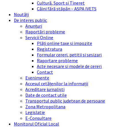
Cultură, Sport si Tineret
Câini fără stăpân – ASPA IVETS
Noutăți
De interes public
Anunțuri
Raportări probleme
Servicii Online
Plăți online taxe și impozite
Registratura
Formular cereri, petitii si sesizari
Raportare probleme
Acte necesare si modele de cereri
Contact
Evenimente
Accesul cetățenilor la informații
Acreditare jurnaliști
Date de contact utile
Transportul public judetean de persoane
Zona Metropolitana
Legislatie
E-Consultare
Monitorul Oficial Local