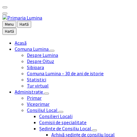
Menu
Hartă
Hartă
Acasă
Comuna Lumina
Despre Lumina
Despre Oituz
Sibioara
Comuna Lumina – 30 de ani de istorie
Statistici
Tur virtual
Administrație
Primar
Viceprimar
Consiliul Local
Consilieri Locali
Comisii de specialitate
Ședinte de Consiliu Local
Arhivă ședințe de consiliu local