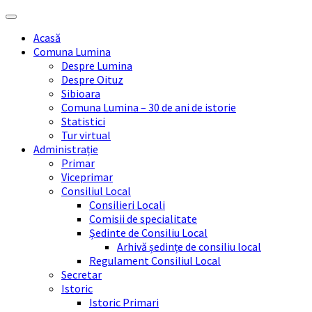
Skip
Skip
Skip
Skip
to
to
to
to
Acasă
content
left
right
footer
Comuna Lumina
sidebar
sidebar
Despre Lumina
Despre Oituz
Sibioara
Comuna Lumina – 30 de ani de istorie
Statistici
Tur virtual
Administrație
Primar
Viceprimar
Consiliul Local
Consilieri Locali
Comisii de specialitate
Ședinte de Consiliu Local
Arhivă ședințe de consiliu local
Regulament Consiliul Local
Secretar
Istoric
Istoric Primari