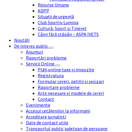
Resurse Umane
ADPP
Situații de urgență
Club Sportiv Lumina
Cultură, Sport si Tineret
Câini fără stăpân – ASPA IVETS
Noutăți
De interes public
Anunțuri
Raportări probleme
Servicii Online
Plăți online taxe și impozite
Registratura
Formular cereri, petitii si sesizari
Raportare probleme
Acte necesare si modele de cereri
Contact
Evenimente
Accesul cetățenilor la informații
Acreditare jurnaliști
Date de contact utile
Transportul public judetean de persoane