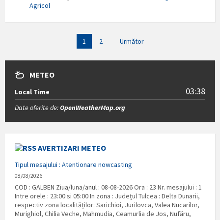
Agricol
Paginație
1
2
Următor
articole
METEO
03:38
Local Time
Date oferite de:
OpenWeatherMap.org
AVERTIZARI METEO
Tipul mesajului : Atentionare nowcasting
08/08/2026
COD : GALBEN Ziua/luna/anul : 08-08-2026 Ora : 23 Nr. mesajului : 1
Intre orele : 23:00 si 05:00 In zona : Județul Tulcea : Delta Dunarii,
respectiv zona localităților: Sarichioi, Jurilovca, Valea Nucarilor,
Murighiol, Chilia Veche, Mahmudia, Ceamurlia de Jos, Nufăru,