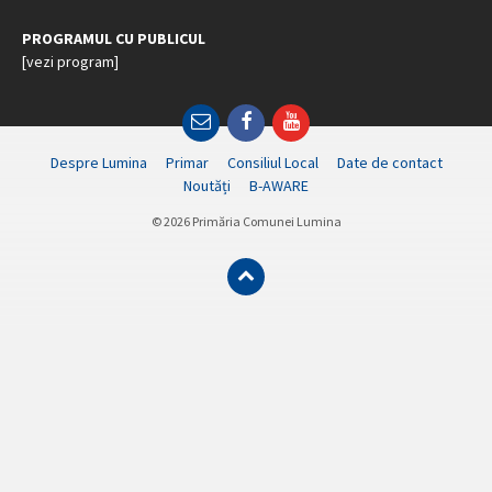
PROGRAMUL CU PUBLICUL
[vezi program]
Email
Facebook
YouTube
Despre Lumina
Primar
Consiliul Local
Date de contact
Noutăți
B-AWARE
© 2026 Primăria Comunei Lumina