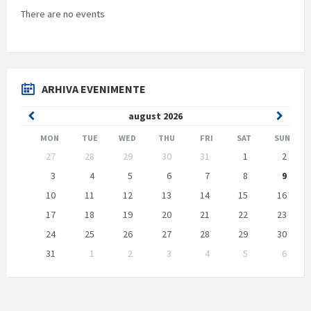
There are no events
ARHIVA EVENIMENTE
Previous
Next
august
2026
Month
Month
MON
TUE
WED
THU
FRI
SAT
SUN
Skip
27
28
29
30
31
1
2
calendar
days
3
4
5
6
7
8
9
10
11
12
13
14
15
16
17
18
19
20
21
22
23
24
25
26
27
28
29
30
31
1
2
3
4
5
6
Back
to
calendar
days