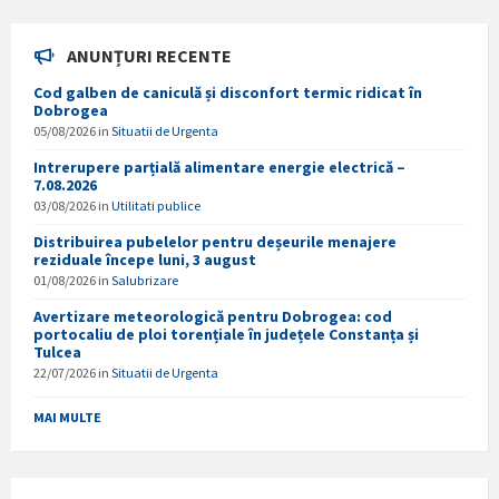
ANUNȚURI RECENTE
Cod galben de caniculă și disconfort termic ridicat în
Dobrogea
05/08/2026
in
Situatii de Urgenta
Intrerupere parțială alimentare energie electrică –
7.08.2026
03/08/2026
in
Utilitati publice
Distribuirea pubelelor pentru deșeurile menajere
reziduale începe luni, 3 august
01/08/2026
in
Salubrizare
Avertizare meteorologică pentru Dobrogea: cod
portocaliu de ploi torențiale în județele Constanța și
Tulcea
22/07/2026
in
Situatii de Urgenta
MAI MULTE