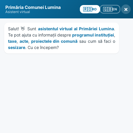
Skip
Skip
Skip
Skip
to
to
to
to
Primăria Comunei Lumina
×
🇬🇧
🇷🇴
EN
RO
content
left
right
footer
Asistent virtual
sidebar
sidebar
MENU
Salut! 👋 Sunt 
asistentul virtual al Primăriei Lumina
. 
Te pot ajuta cu informații despre 
programul instituției
, 
taxe
, 
acte
, 
proiectele din comună
 sau cum să faci o 
sesizare
. Cu ce începem?
Notificări vânzări terenuri
agricole comuna Lumina –
aprilie 2022
Home
News
/
Atasat notificarile cu privire la oferte de vanzare