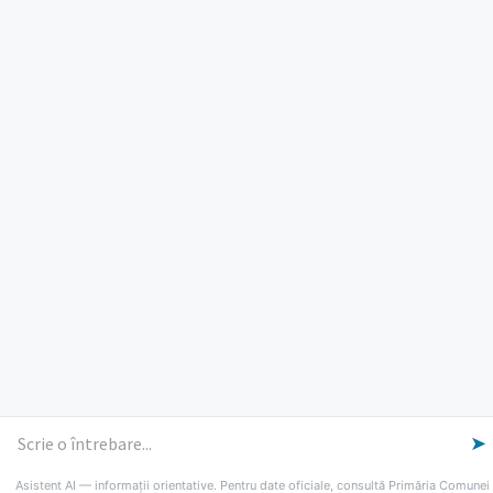
ORE DE LUCRU
PROGRAM INSTITUTIE
Luni, Miercuri, Joi: 8-16
Marti: 8-18
Vineri: 8-14
PROGRAMUL CU PUBLICUL
[vezi program]
Email
Facebook
YouTube
Despre Lumina
Primar
Consiliul Local
Date de contact
Noutăți
B-AWARE
© 2026 Primăria Comunei Lumina
➤
Asistent AI — informații orientative. Pentru date oficiale, consultă Primăria Comunei