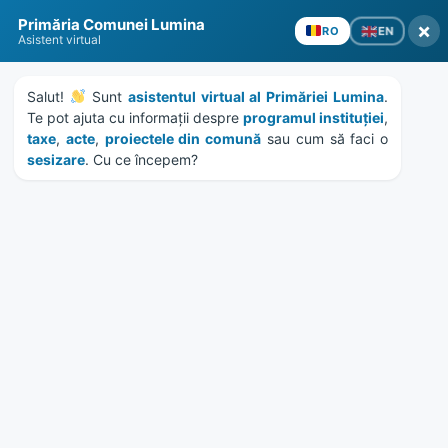
Skip
Skip
Skip
Skip
to
to
to
to
Primăria Comunei Lumina
×
EN
RO
content
left
right
footer
Asistent virtual
sidebar
sidebar
Salut! 
 Sunt 
asistentul virtual al Primăriei Lumina
. 
Te pot ajuta cu informații despre 
programul instituției
, 
taxe
, 
acte
, 
proiectele din comună
 sau cum să faci o 
sesizare
. Cu ce începem?
MENU
Notificări vânzări terenuri
agricole comuna Lumina –
ianuarie 2026
Home
News
/