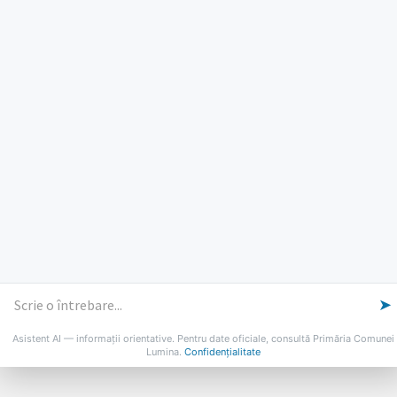
PROGRAM INSTITUTIE
Luni, Miercuri, Joi: 8-16
Marti: 8-18
Vineri: 8-14
PROGRAMUL CU PUBLICUL
[vezi program]
Email
Facebook
YouTube
Despre Lumina
Primar
Consiliul Local
Date de contact
Noutăți
B-AWARE
© 2026 Primăria Comunei Lumina
➤
Asistent AI — informații orientative. Pentru date oficiale, consultă Primăria Comunei
Lumina.
Confidențialitate