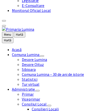
Legislatie
E-Consultare
Monitorul Oficial Local
Menu
Hartă
Hartă
Acasă
Comuna Lumina
Despre Lumina
Despre Oituz
Sibioara
Comuna Lumina – 30 de ani de istorie
Statistici
Tur virtual
Administrație
Primar
Viceprimar
Consiliul Local
Consilieri Locali