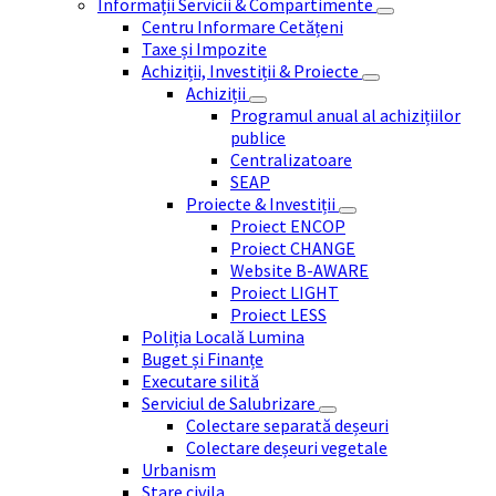
Informații Servicii & Compartimente
Centru Informare Cetățeni
Taxe și Impozite
Achiziții, Investiții & Proiecte
Achiziții
Programul anual al achizițiilor
publice
Centralizatoare
SEAP
Proiecte & Investiții
Proiect ENCOP
Proiect CHANGE
Website B-AWARE
Proiect LIGHT
Proiect LESS
Poliția Locală Lumina
Buget și Finanțe
Executare silită
Serviciul de Salubrizare
Colectare separată deșeuri
Colectare deșeuri vegetale
Urbanism
Stare civila