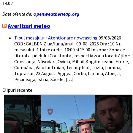
14:02
Date oferite de:
OpenWeatherMap.org
Avertizari meteo
Tipul mesajului : Atentionare nowcasting
09/08/2026
COD : GALBEN Ziua/luna/anul : 09-08-2026 Ora : 10 Nr.
mesajului : 1 Intre orele : 10:00 si 15:00 In zona : Zona de
litoral a județului Constanta , respectiv zona localităților:
Constanța, Năvodari, Ovidiu, Mihail Kogălniceanu, Eforie,
Cumpăna, Valu lui Traian, Techirghiol, Tuzla, Lumina,
Topraisar, 23 August, Agigea, Corbu, Limanu, Albești,
Pecineaga, Istria, Săcele, […]
Clipuri recente