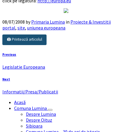
click pe legatura:
http://europa.eu
08/07/2008
by
Primaria Lumina
in
Proiecte & Investitii
portal
,
site
,
uniunea europeana
🖨️ Printează articolul
Previous
Legislatie Europeana
Next
Informatii/Presa/Publicatii
Acasă
Comuna Lumina
Despre Lumina
Despre Oituz
Sibioara
Comuna Lumina – 30 de ani de istorie