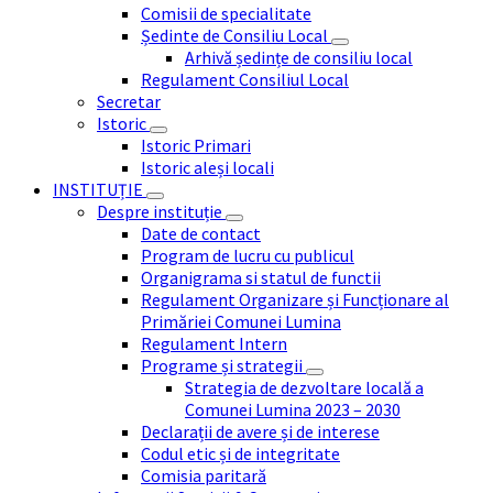
Comisii de specialitate
Ședinte de Consiliu Local
Arhivă ședințe de consiliu local
Regulament Consiliul Local
Secretar
Istoric
Istoric Primari
Istoric aleși locali
INSTITUȚIE
Despre instituție
Date de contact
Program de lucru cu publicul
Organigrama si statul de functii
Regulament Organizare și Funcționare al
Primăriei Comunei Lumina
Regulament Intern
Programe și strategii
Strategia de dezvoltare locală a
Comunei Lumina 2023 – 2030
Declarații de avere și de interese
Codul etic și de integritate
Comisia paritară