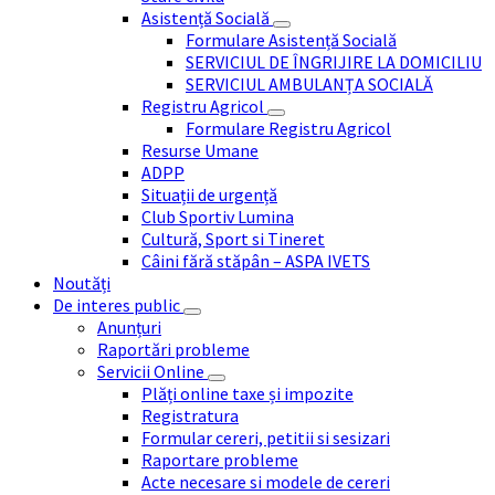
Asistență Socială
Formulare Asistență Socială
SERVICIUL DE ÎNGRIJIRE LA DOMICILIU
SERVICIUL AMBULANȚA SOCIALĂ
Registru Agricol
Formulare Registru Agricol
Resurse Umane
ADPP
Situații de urgență
Club Sportiv Lumina
Cultură, Sport si Tineret
Câini fără stăpân – ASPA IVETS
Noutăți
De interes public
Anunțuri
Raportări probleme
Servicii Online
Plăți online taxe și impozite
Registratura
Formular cereri, petitii si sesizari
Raportare probleme
Acte necesare si modele de cereri