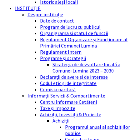
Istoric aleși locali
INSTITUȚIE
Despre instituție
Date de contact
Program de lucru cu publicul
Organigrama si statul de functii
Regulament Organizare și Funcționare al
Primăriei Comunei Lumina
Regulament Intern
Programe și strategii
Strategia de dezvoltare locală a
Comunei Lumina 2023 – 2030
Declarații de avere și de interese
Codul etic și de integritate
Comisia paritară
Informații Servicii & Compartimente
Centru Informare Cetățeni
Taxe și Impozite
Achiziții, Investiții & Proiecte
Achiziții
Programul anual al achizițiilor
publice
Centralizatoare