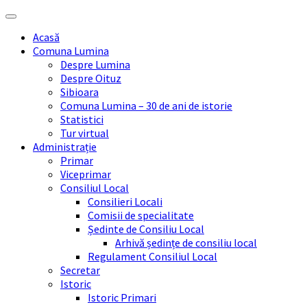
Skip
Skip
Skip
Skip
to
to
to
to
Acasă
content
left
right
footer
Comuna Lumina
sidebar
sidebar
Despre Lumina
Despre Oituz
Sibioara
Comuna Lumina – 30 de ani de istorie
Statistici
Tur virtual
Administrație
Primar
Viceprimar
Consiliul Local
Consilieri Locali
Comisii de specialitate
Ședinte de Consiliu Local
Arhivă ședințe de consiliu local
Regulament Consiliul Local
Secretar
Istoric
Istoric Primari