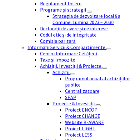
Regulament Intern
Programe și strategii
Strategia de dezvoltare locală a
Comunei Lumina 2023 – 2030
Declarații de avere și de interese
Codul etic și de integritate
Comisia paritară
Informații Servicii & Compartimente
Centru Informare Cetățeni
Taxe și Impozite
Achiziții, Investiții & Proiecte
Achiziții
Programul anual al achizițiilor
publice
Centralizatoare
SEAP
Proiecte & Investiții
Proiect ENCOP
Proiect CHANGE
Website B-AWARE
Proiect LIGHT
Proiect LESS