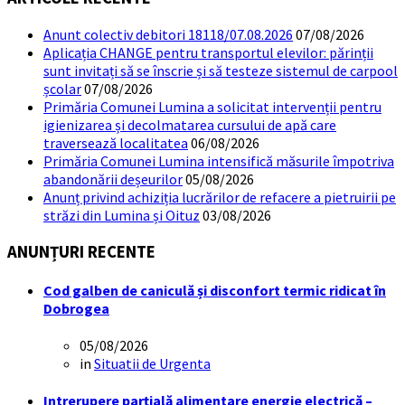
Anunt colectiv debitori 18118/07.08.2026
07/08/2026
Aplicația CHANGE pentru transportul elevilor: părinții
sunt invitați să se înscrie și să testeze sistemul de carpool
școlar
07/08/2026
Primăria Comunei Lumina a solicitat intervenții pentru
igienizarea și decolmatarea cursului de apă care
traversează localitatea
06/08/2026
Primăria Comunei Lumina intensifică măsurile împotriva
abandonării deșeurilor
05/08/2026
Anunț privind achiziția lucrărilor de refacere a pietruirii pe
străzi din Lumina și Oituz
03/08/2026
ANUNȚURI RECENTE
Cod galben de caniculă și disconfort termic ridicat în
Dobrogea
05/08/2026
in
Situatii de Urgenta
Intrerupere parțială alimentare energie electrică –