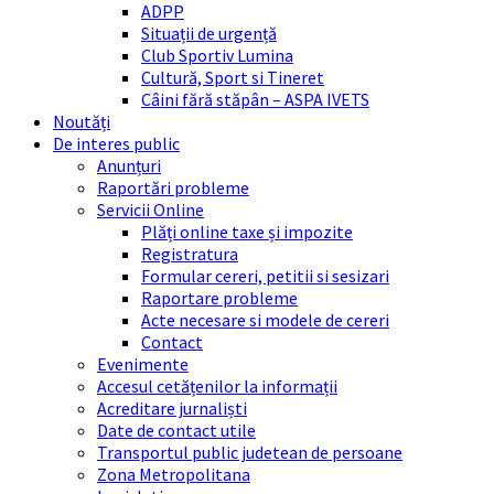
ADPP
Situații de urgență
Club Sportiv Lumina
Cultură, Sport si Tineret
Câini fără stăpân – ASPA IVETS
Noutăți
De interes public
Anunțuri
Raportări probleme
Servicii Online
Plăți online taxe și impozite
Registratura
Formular cereri, petitii si sesizari
Raportare probleme
Acte necesare si modele de cereri
Contact
Evenimente
Accesul cetățenilor la informații
Acreditare jurnaliști
Date de contact utile
Transportul public judetean de persoane
Zona Metropolitana