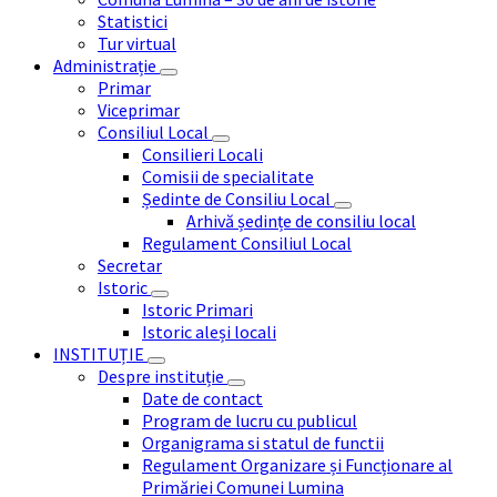
Statistici
Tur virtual
Administrație
Primar
Viceprimar
Consiliul Local
Consilieri Locali
Comisii de specialitate
Ședinte de Consiliu Local
Arhivă ședințe de consiliu local
Regulament Consiliul Local
Secretar
Istoric
Istoric Primari
Istoric aleși locali
INSTITUȚIE
Despre instituție
Date de contact
Program de lucru cu publicul
Organigrama si statul de functii
Regulament Organizare și Funcționare al
Primăriei Comunei Lumina