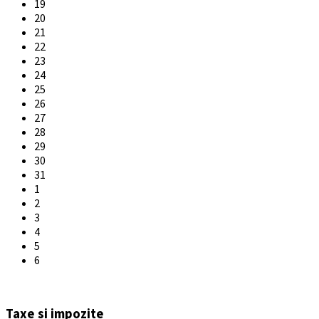
19
20
21
22
23
24
25
26
27
28
29
30
31
1
2
3
4
5
6
Back
to
Taxe si impozite
calendar