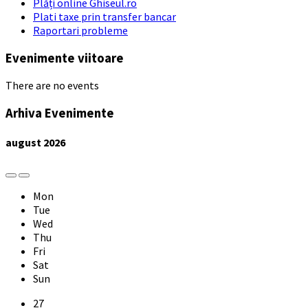
Plăți online Ghiseul.ro
Plati taxe prin transfer bancar
Raportari probleme
Evenimente viitoare
There are no events
Arhiva Evenimente
august
2026
Previous
Next
Month
Month
Mon
Tue
Wed
Thu
Fri
Sat
Sun
Skip
27