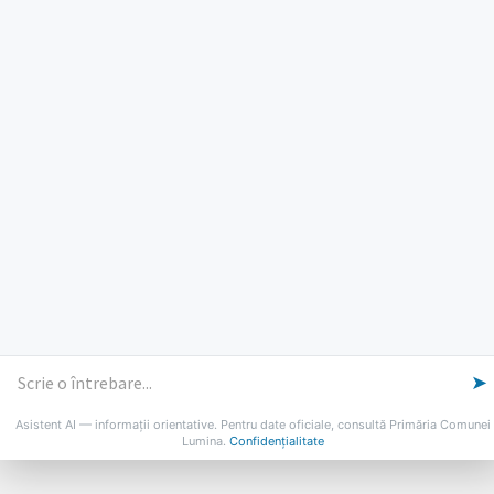
PROGRAM INSTITUTIE
Luni, Miercuri, Joi: 8-16
Marti: 8-18
Vineri: 8-14
PROGRAMUL CU PUBLICUL
[vezi program]
Email
Facebook
YouTube
Despre Lumina
Primar
Consiliul Local
Date de contact
Noutăți
B-AWARE
© 2026 Primăria Comunei Lumina
➤
Asistent AI — informații orientative. Pentru date oficiale, consultă Primăria Comunei
Lumina.
Confidențialitate