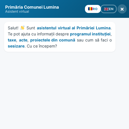
Skip
Skip
Skip
Skip
to
to
to
to
Primăria Comunei Lumina
×
EN
RO
content
left
right
footer
Asistent virtual
sidebar
sidebar
Salut! 
 Sunt 
asistentul virtual al Primăriei Lumina
. 
Te pot ajuta cu informații despre 
programul instituției
, 
taxe
, 
acte
, 
proiectele din comună
 sau cum să faci o 
sesizare
. Cu ce începem?
MENU
Proiect de hotarare taxe si
impozite locale pentru anul
2019
Home
News
/