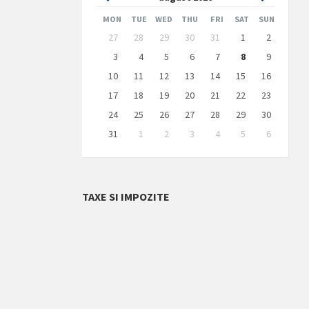
Month
Month
MON
TUE
WED
THU
FRI
SAT
SUN
Skip
27
28
29
30
31
1
2
calendar
days
3
4
5
6
7
8
9
10
11
12
13
14
15
16
17
18
19
20
21
22
23
24
25
26
27
28
29
30
31
1
2
3
4
5
6
Back
to
calendar
days
TAXE SI IMPOZITE