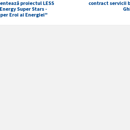
entează proiectul LESS
contract servicii
 Energy Super Stars -
Gh
uper Eroi ai Energiei”