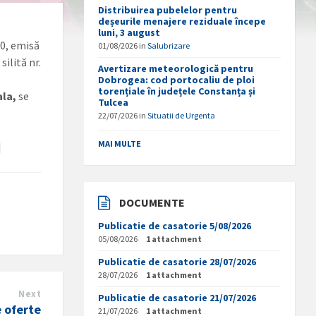
Distribuirea pubelelor pentru
deșeurile menajere reziduale începe
luni, 3 august
20, emisă
01/08/2026
in
Salubrizare
silită nr.
Avertizare meteorologică pentru
Dobrogea: cod portocaliu de ploi
torențiale în județele Constanța și
ala,
se
Tulcea
22/07/2026
in
Situatii de Urgenta
MAI MULTE
]
DOCUMENTE
Publicatie de casatorie 5/08/2026
05/08/2026
1 attachment
Publicatie de casatorie 28/07/2026
28/07/2026
1 attachment
Next
Publicatie de casatorie 21/07/2026
 oferte
21/07/2026
1 attachment