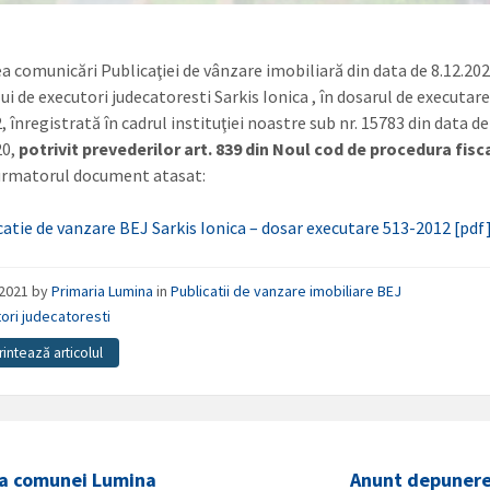
ea comunicări Publicaţiei de vânzare imobiliară din data de 8.12.20
ui de executori judecatoresti Sarkis Ionica , în dosarul de executare 
 înregistrată în cadrul instituţiei noastre sub nr. 15783 din data de
20,
potrivit prevederilor art. 839 din Noul cod de procedura fisc
urmatorul document atasat:
catie de vanzare BEJ Sarkis Ionica – dosar executare 513-2012 [pdf
/2021
by
Primaria Lumina
in
Publicatii de vanzare imobiliare BEJ
ori judecatoresti
rintează articolul
ia comunei Lumina
Anunt depunere