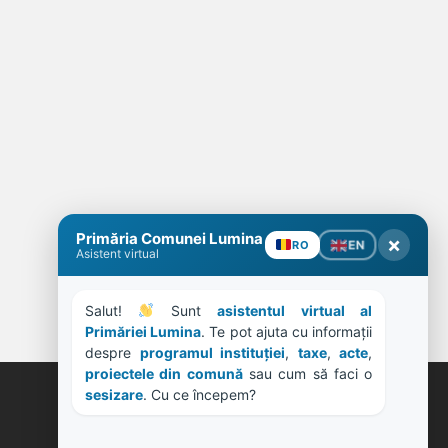
Primăria Comunei Lumina
×
EN
RO
Asistent virtual
Salut! 
 Sunt 
asistentul virtual al 
Primăriei Lumina
. Te pot ajuta cu informații 
despre 
programul instituției
, 
taxe
, 
acte
, 
proiectele din comună
 sau cum să faci o 
sesizare
. Cu ce începem?
ORE DE LUCRU