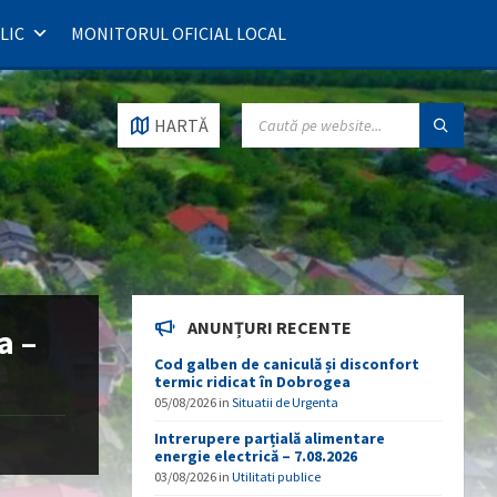
LIC
MONITORUL OFICIAL LOCAL
SEARCH:
HARTĂ
ANUNȚURI RECENTE
a –
Cod galben de caniculă și disconfort
termic ridicat în Dobrogea
05/08/2026
in
Situatii de Urgenta
Intrerupere parțială alimentare
energie electrică – 7.08.2026
03/08/2026
in
Utilitati publice