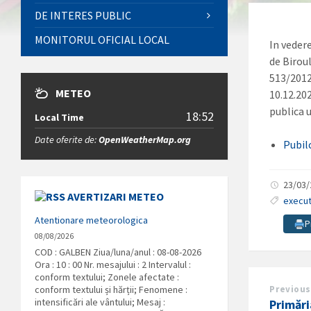
DE INTERES PUBLIC
MONITORUL OFICIAL LOCAL
In veder
de Biroul
513/2012,
METEO
10.12.20
publica 
18:52
Local Time
Date oferite de:
OpenWeatherMap.org
Pubil
23/03
AVERTIZARI METEO
execut
Atentionare meteorologica
P
08/08/2026
COD : GALBEN Ziua/luna/anul : 08-08-2026
Ora : 10 : 00 Nr. mesajului : 2 Intervalul :
conform textului; Zonele afectate :
conform textului și hărții; Fenomene :
Previous
intensificări ale vântului; Mesaj :
Primăr