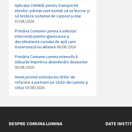
Aplicația CHANGE pentru transportul
elevilor: părinții sunt invitați să se înscrie și
să testeze sistemul de carpool școlar
07/08/2026
Primăria Comunei Lumina a solicitat
intervenții pentru igienizarea și
decolmatarea cursului de apă care
traversează localitatea
06/08/2026
Primăria Comunei Lumina intensifică
măsurile împotriva abandonării deșeurilor
05/08/2026
Anunț privind achiziția lucrărilor de
refacere a pietruirii pe străzi din Lumina și
Oituz
03/08/2026
DESPRE COMUNA LUMINA
DATE INSTI