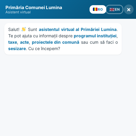
Skip
Skip
Skip
Skip
to
to
to
to
content
left
right
footer
sidebar
sidebar
Primăria Comunei Lumina
×
EN
RO
Asistent virtual
Salut! 
 Sunt 
asistentul virtual al Primăriei Lumina
. 
Te pot ajuta cu informații despre 
programul instituției
, 
taxe
, 
acte
, 
proiectele din comună
 sau cum să faci o 
sesizare
. Cu ce începem?
MENU
Publicatie de vanzare
imobiliara 283/2013 BEJ
Deacu Vasile
Home
News
/