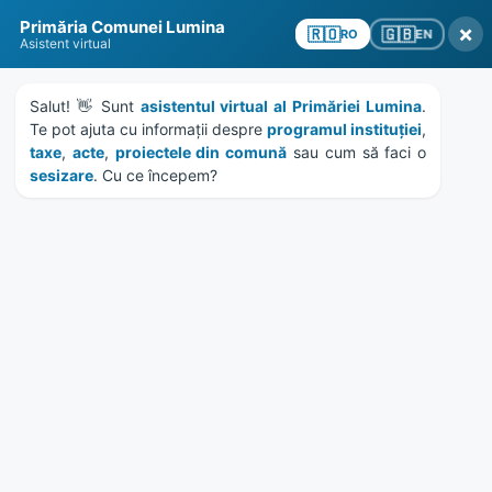
Skip
Skip
Skip
Skip
Primăria Comunei Lumina
to
to
to
to
×
🇬🇧
🇷🇴
EN
RO
Asistent virtual
content
left
right
footer
sidebar
sidebar
Salut! 👋 Sunt 
asistentul virtual al Primăriei Lumina
. 
Te pot ajuta cu informații despre 
programul instituției
, 
taxe
, 
acte
, 
proiectele din comună
 sau cum să faci o 
sesizare
. Cu ce începem?
MENU
Etichetă:
Raja
Home
News
/