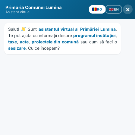
Skip
Skip
Skip
Skip
to
to
to
to
Primăria Comunei Lumina
×
EN
RO
content
left
right
footer
Asistent virtual
sidebar
sidebar
Salut! 
 Sunt 
asistentul virtual al Primăriei Lumina
. 
Te pot ajuta cu informații despre 
programul instituției
, 
taxe
, 
acte
, 
proiectele din comună
 sau cum să faci o 
sesizare
. Cu ce începem?
MENU
Etichetă:
trama stradala
Home
News
/