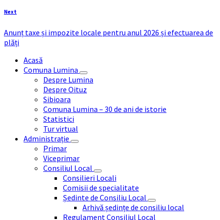
Next
Anunț taxe și impozite locale pentru anul 2026 și efectuarea de
plăți
Acasă
Comuna Lumina
Despre Lumina
Despre Oituz
Sibioara
Comuna Lumina – 30 de ani de istorie
Statistici
Tur virtual
Administrație
Primar
Viceprimar
Consiliul Local
Consilieri Locali
Comisii de specialitate
Ședinte de Consiliu Local
Arhivă ședințe de consiliu local
Regulament Consiliul Local