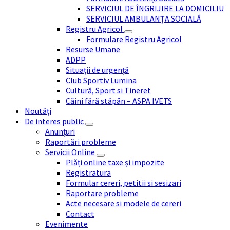
SERVICIUL DE ÎNGRIJIRE LA DOMICILIU
SERVICIUL AMBULANȚA SOCIALĂ
Registru Agricol
Formulare Registru Agricol
Resurse Umane
ADPP
Situații de urgență
Club Sportiv Lumina
Cultură, Sport si Tineret
Câini fără stăpân – ASPA IVETS
Noutăți
De interes public
Anunțuri
Raportări probleme
Servicii Online
Plăți online taxe și impozite
Registratura
Formular cereri, petitii si sesizari
Raportare probleme
Acte necesare si modele de cereri
Contact
Evenimente