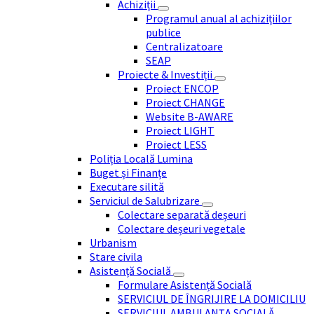
Achiziții
Programul anual al achizițiilor
publice
Centralizatoare
SEAP
Proiecte & Investiții
Proiect ENCOP
Proiect CHANGE
Website B-AWARE
Proiect LIGHT
Proiect LESS
Poliția Locală Lumina
Buget și Finanțe
Executare silită
Serviciul de Salubrizare
Colectare separată deșeuri
Colectare deșeuri vegetale
Urbanism
Stare civila
Asistență Socială
Formulare Asistență Socială
SERVICIUL DE ÎNGRIJIRE LA DOMICILIU
SERVICIUL AMBULANȚA SOCIALĂ