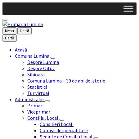
Skip
Skip
Skip
Skip
to
to
to
to
content
left
right
footer
sidebar
sidebar
Menu
Hartă
Hartă
Acasă
Comuna Lumina
Despre Lumina
Despre Oituz
Sibioara
Comuna Lumina – 30 de ani de istorie
Statistici
Tur virtual
Administrație
Primar
Viceprimar
Consiliul Local
Consilieri Locali
Comisii de specialitate
Ședinte de Consiliu Local