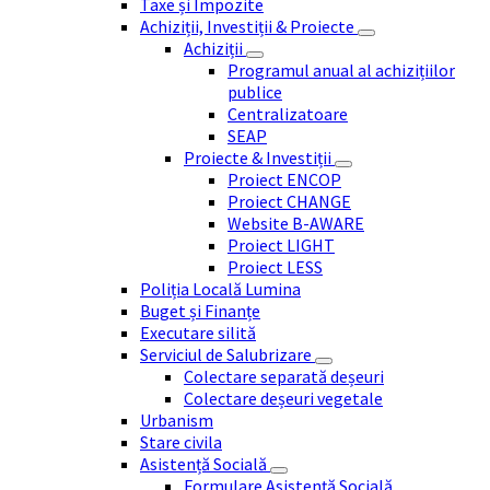
Taxe și Impozite
Achiziții, Investiții & Proiecte
Achiziții
Programul anual al achizițiilor
publice
Centralizatoare
SEAP
Proiecte & Investiții
Proiect ENCOP
Proiect CHANGE
Website B-AWARE
Proiect LIGHT
Proiect LESS
Poliția Locală Lumina
Buget și Finanțe
Executare silită
Serviciul de Salubrizare
Colectare separată deșeuri
Colectare deșeuri vegetale
Urbanism
Stare civila
Asistență Socială
Formulare Asistență Socială