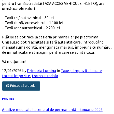
pentru tramă stradală(TAXA ACCES VEHICULE >3,5 TO), are
următoarele valori:
– Taxă /zi/ autovehicul – 50 lei
– Taxă /lună/ autovehicul – 1.100 lei
– Taxă /an/ autovehicul – 2.200 lei
Plătile se pot face la casieria primariei iar pe platforma
Ghiseul.ro pot fi achitate și fără autentificare, introducând
manual suma dorită, menționată mai sus, împreună cu numărul
de înmatriculare al mașinii pentru care se achită taxa.
Vă mulțumim!
12/01/2026
by
Primaria Lumina
in
Taxe și Impozite Locale
taxe si impozite
,
trama stradala
🖨️ Printează articolul
Previous
Analize medicale la centrul de permanență – ianuarie 2026