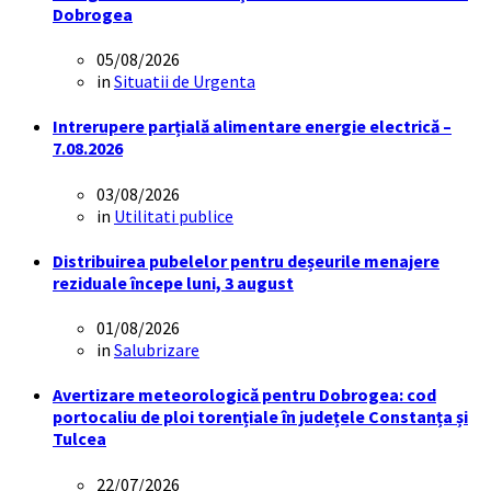
Dobrogea
05/08/2026
in
Situatii de Urgenta
Intrerupere parțială alimentare energie electrică –
7.08.2026
03/08/2026
in
Utilitati publice
Distribuirea pubelelor pentru deșeurile menajere
reziduale începe luni, 3 august
01/08/2026
in
Salubrizare
Avertizare meteorologică pentru Dobrogea: cod
portocaliu de ploi torențiale în județele Constanța și
Tulcea
22/07/2026