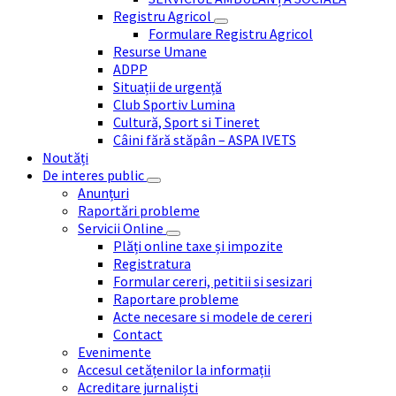
Registru Agricol
Formulare Registru Agricol
Resurse Umane
ADPP
Situații de urgență
Club Sportiv Lumina
Cultură, Sport si Tineret
Câini fără stăpân – ASPA IVETS
Noutăți
De interes public
Anunțuri
Raportări probleme
Servicii Online
Plăți online taxe și impozite
Registratura
Formular cereri, petitii si sesizari
Raportare probleme
Acte necesare si modele de cereri
Contact
Evenimente
Accesul cetățenilor la informații
Acreditare jurnaliști