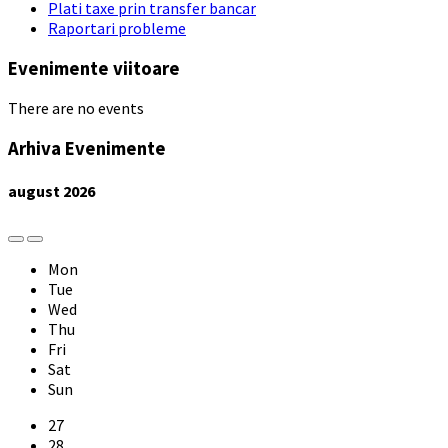
Plati taxe prin transfer bancar
Raportari probleme
Evenimente viitoare
There are no events
Arhiva Evenimente
august
2026
Previous
Next
Month
Month
Mon
Tue
Wed
Thu
Fri
Sat
Sun
Skip
27
calendar
28