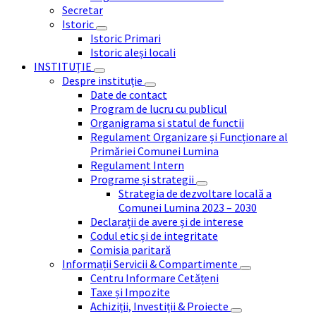
Secretar
Istoric
Istoric Primari
Istoric aleși locali
INSTITUȚIE
Despre instituție
Date de contact
Program de lucru cu publicul
Organigrama si statul de functii
Regulament Organizare și Funcționare al
Primăriei Comunei Lumina
Regulament Intern
Programe și strategii
Strategia de dezvoltare locală a
Comunei Lumina 2023 – 2030
Declarații de avere și de interese
Codul etic și de integritate
Comisia paritară
Informații Servicii & Compartimente
Centru Informare Cetățeni
Taxe și Impozite
Achiziții, Investiții & Proiecte