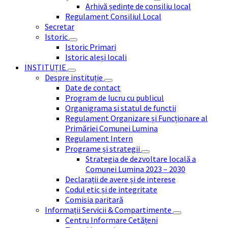
Arhivă ședințe de consiliu local
Regulament Consiliul Local
Secretar
Istoric
Istoric Primari
Istoric aleși locali
INSTITUȚIE
Despre instituție
Date de contact
Program de lucru cu publicul
Organigrama si statul de functii
Regulament Organizare și Funcționare al
Primăriei Comunei Lumina
Regulament Intern
Programe și strategii
Strategia de dezvoltare locală a
Comunei Lumina 2023 – 2030
Declarații de avere și de interese
Codul etic și de integritate
Comisia paritară
Informații Servicii & Compartimente
Centru Informare Cetățeni