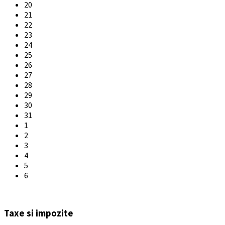
20
21
22
23
24
25
26
27
28
29
30
31
1
2
3
4
5
6
Back
to
Taxe si impozite
calendar
days