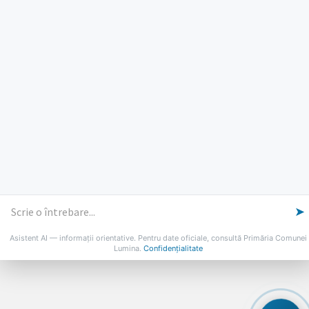
Marti: 8-18
Vineri: 8-14
PROGRAMUL CU PUBLICUL
[vezi program]
Email
Facebook
YouTube
Despre Lumina
Primar
Consiliul Local
Date de contact
Noutăți
B-AWARE
© 2026 Primăria Comunei Lumina
➤
Asistent AI — informații orientative. Pentru date oficiale, consultă Primăria Comunei
Lumina.
Confidențialitate