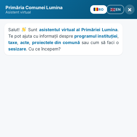
Skip
Skip
Skip
Skip
to
to
to
to
content
left
right
footer
Primăria Comunei Lumina
sidebar
sidebar
×
EN
RO
Asistent virtual
Salut! 
 Sunt 
asistentul virtual al Primăriei Lumina
. 
Te pot ajuta cu informații despre 
programul instituției
, 
taxe
, 
acte
, 
proiectele din comună
 sau cum să faci o 
sesizare
. Cu ce începem?
MENU
Inaugurare teren de sport
in comuna Lumina