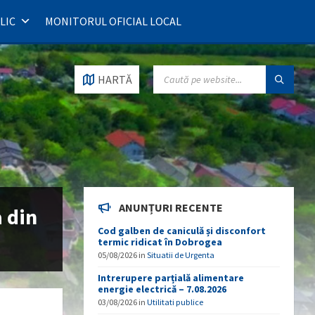
LIC
MONITORUL OFICIAL LOCAL
SEARCH:
HARTĂ
ANUNȚURI RECENTE
a din
Cod galben de caniculă și disconfort
termic ridicat în Dobrogea
05/08/2026
in
Situatii de Urgenta
Intrerupere parțială alimentare
energie electrică – 7.08.2026
03/08/2026
in
Utilitati publice