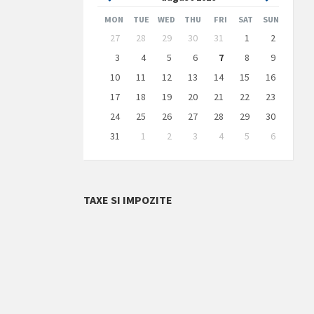
Month
Month
MON
TUE
WED
THU
FRI
SAT
SUN
Skip
27
28
29
30
31
1
2
calendar
days
3
4
5
6
7
8
9
10
11
12
13
14
15
16
17
18
19
20
21
22
23
24
25
26
27
28
29
30
31
1
2
3
4
5
6
Back
to
calendar
days
TAXE SI IMPOZITE