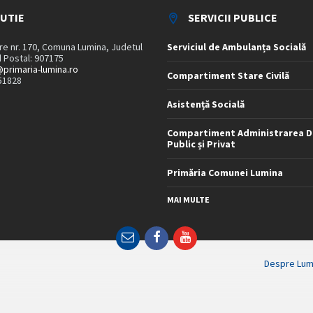
TUTIE
SERVICII PUBLICE
are nr. 170, Comuna Lumina, Judetul
Serviciul de Ambulanța Socială
 Postal: 907175
primaria-lumina.ro
Compartiment Stare Civilă
51828
Asistență Socială
Compartiment Administrarea D
Public și Privat
Primăria Comunei Lumina
MAI MULTE
Email
Facebook
YouTube
Despre Lum