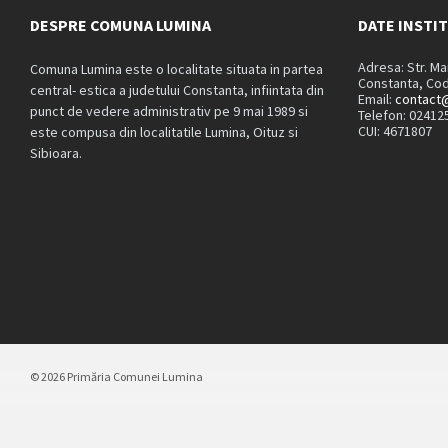
DESPRE COMUNA LUMINA
DATE INSTI
Adresa: Str. M
Comuna Lumina este o localitate situata in partea
Constanta, Cod
central- estica a judetului Constanta, infiintata din
Email:
contact@
punct de vedere administrativ pe 9 mai 1989 si
Telefon: 02412
CUI: 4671807
este compusa din localitatile Lumina, Oituz si
Sibioara.
© 2026 Primăria Comunei Lumina