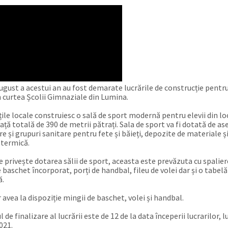
august a acestui an au fost demarate lucrările de construcție pentru
n curtea Școlii Gimnaziale din Lumina.
țile locale construiesc o sală de sport modernă pentru elevii din lo
față totală de 390 de metrii pătrați. Sala de sport va fi dotată de 
re și grupuri sanitare pentru fete și băieți, depozite de materiale ș
 termică.
e privește dotarea sălii de sport, aceasta este prevăzuta cu spalier
baschet încorporat, porți de handbal, fileu de volei dar și o tabelă
ă.
r avea la dispoziție mingii de baschet, volei și handbal.
de finalizare al lucrării este de 12 de la data începerii lucrarilor, 
021.