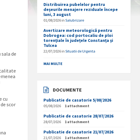
Distribuirea pubelelor pentru
deșeurile menajere reziduale începe
luni, 3 august
01/08/2026
in
Salubrizare
Avertizare meteorologică pentru
Dobrogea: cod portocaliu de ploi
torențiale în județele Constanța și
Tulcea
22/07/2026
in
Situatii de Urgenta
 sala de
MAI MULTE
calitate
asemenea
i
DOCUMENTE
e cu
Publicatie de casatorie 5/08/2026
 de scor
05/08/2026
1 attachment
Publicatie de casatorie 28/07/2026
28/07/2026
1 attachment
Publicatie de casatorie 21/07/2026
luna
21/07/2026
1 attachment