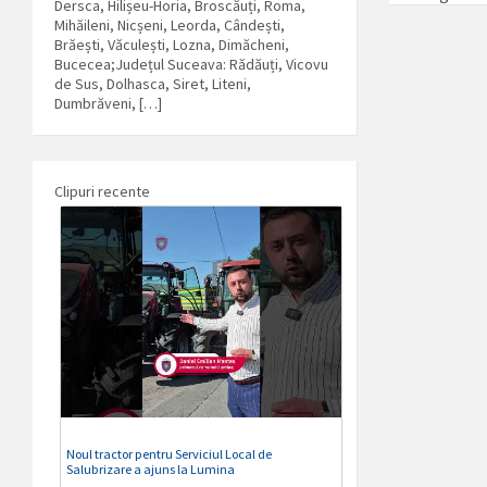
Dersca, Hilișeu-Horia, Broscăuți, Roma,
Mihăileni, Nicșeni, Leorda, Cândești,
Brăești, Văculești, Lozna, Dimăcheni,
Bucecea;Județul Suceava: Rădăuți, Vicovu
de Sus, Dolhasca, Siret, Liteni,
Dumbrăveni, […]
Clipuri recente
Noul tractor pentru Serviciul Local de
Salubrizare a ajuns la Lumina