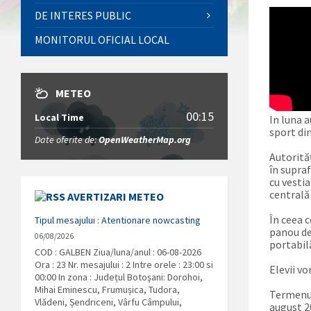
DE INTERES PUBLIC
MONITORUL OFICIAL LOCAL
METEO
00:15
Local Time
In luna 
sport di
Date oferite de:
OpenWeatherMap.org
Autorită
în supra
cu vestia
centrală
AVERTIZARI METEO
În ceea c
Tipul mesajului : Atentionare nowcasting
panou de 
06/08/2026
portabil
COD : GALBEN Ziua/luna/anul : 06-08-2026
Ora : 23 Nr. mesajului : 2 Intre orele : 23:00 si
Elevii vo
00:00 In zona : Județul Botoşani: Dorohoi,
Mihai Eminescu, Frumușica, Tudora,
Termenul 
Vlădeni, Șendriceni, Vârfu Câmpului,
august 2