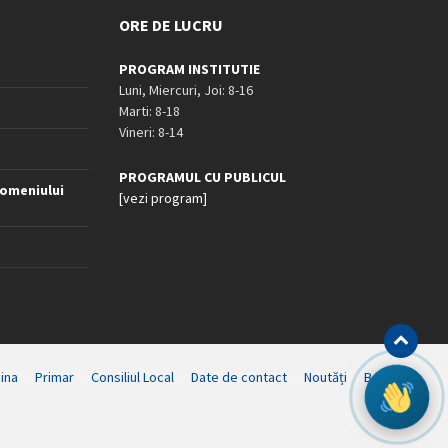
ORE DE LUCRU
PROGRAM INSTITUTIE
Luni, Miercuri, Joi: 8-16
Marti: 8-18
Vineri: 8-14
PROGRAMUL CU PUBLICUL
omeniului
[vezi program]
ina
Primar
Consiliul Local
Date de contact
Noutăți
B-AWARE