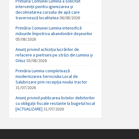
Primăria Comunei Lumina a solicitat
intervenții pentru igienizarea și
decolmatarea cursului de apă care
traversează localitatea
06/08/2026
Primăria Comunei Lumina intensifică
măsurile împotriva abandonării deșeurilor
05/08/2026
Anunț privind achiziția lucrărilor de
refacere a pietruirii pe străzi din Lumina și
Oituz
03/08/2026
Primăria Lumina completează
modernizarea Serviciului Local de
Salubrizare prin recepția noului tractor
31/07/2026
Anunț privind publicarea listelor debitorilor
cu obligații fiscale restante la bugetul local
[ACTUALIZARE]
31/07/2026