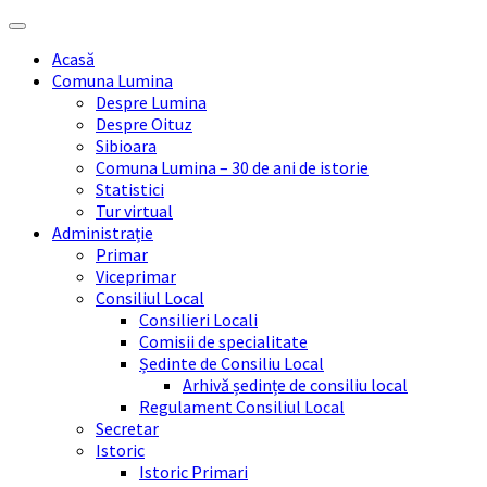
Skip
Skip
Skip
Skip
to
to
to
to
Acasă
content
left
right
footer
Comuna Lumina
sidebar
sidebar
Despre Lumina
Despre Oituz
Sibioara
Comuna Lumina – 30 de ani de istorie
Statistici
Tur virtual
Administrație
Primar
Viceprimar
Consiliul Local
Consilieri Locali
Comisii de specialitate
Ședinte de Consiliu Local
Arhivă ședințe de consiliu local
Regulament Consiliul Local
Secretar
Istoric
Istoric Primari