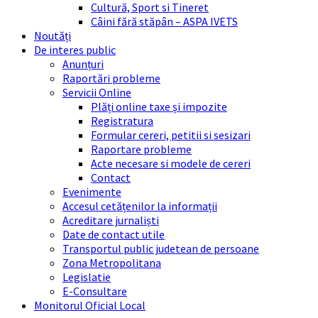
Cultură, Sport si Tineret
Câini fără stăpân – ASPA IVETS
Noutăți
De interes public
Anunțuri
Raportări probleme
Servicii Online
Plăți online taxe și impozite
Registratura
Formular cereri, petitii si sesizari
Raportare probleme
Acte necesare si modele de cereri
Contact
Evenimente
Accesul cetățenilor la informații
Acreditare jurnaliști
Date de contact utile
Transportul public judetean de persoane
Zona Metropolitana
Legislatie
E-Consultare
Monitorul Oficial Local