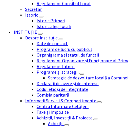
Regulament Consiliul Local
Secretar
Istoric
Istoric Primari
Istoric aleși locali
INSTITUȚIE
Despre instituție
Date de contact
Program de lucru cu publicul
Organigrama si statul de functii
Regulament Organizare și Funcționare al Prim
Regulament Intern
Programe și strategii
Strategia de dezvoltare locală a Comune
Declarații de avere și de interese
Codul etic și de integritate
Comisia paritară
Informații Servicii & Compartimente
Centru Informare Cetățeni
Taxe și Impozite
Achiziții, Investiții & Proiecte
Achiziții