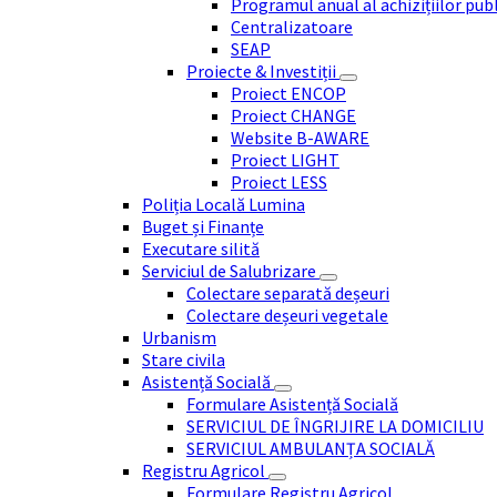
Programul anual al achizițiilor pub
Centralizatoare
SEAP
Proiecte & Investiții
Proiect ENCOP
Proiect CHANGE
Website B-AWARE
Proiect LIGHT
Proiect LESS
Poliția Locală Lumina
Buget și Finanțe
Executare silită
Serviciul de Salubrizare
Colectare separată deșeuri
Colectare deșeuri vegetale
Urbanism
Stare civila
Asistență Socială
Formulare Asistență Socială
SERVICIUL DE ÎNGRIJIRE LA DOMICILIU
SERVICIUL AMBULANȚA SOCIALĂ
Registru Agricol
Formulare Registru Agricol