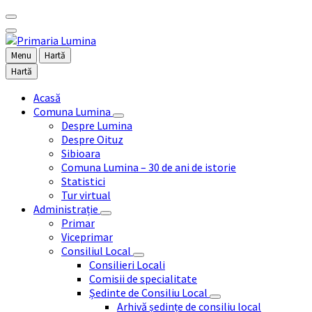
Menu
Hartă
Hartă
Acasă
Comuna Lumina
Despre Lumina
Despre Oituz
Sibioara
Comuna Lumina – 30 de ani de istorie
Statistici
Tur virtual
Administrație
Primar
Viceprimar
Consiliul Local
Consilieri Locali
Comisii de specialitate
Ședinte de Consiliu Local
Arhivă ședințe de consiliu local