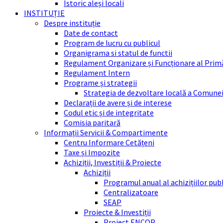
Istoric aleși locali
INSTITUȚIE
Despre instituție
Date de contact
Program de lucru cu publicul
Organigrama si statul de functii
Regulament Organizare și Funcționare al Prim
Regulament Intern
Programe și strategii
Strategia de dezvoltare locală a Comune
Declarații de avere și de interese
Codul etic și de integritate
Comisia paritară
Informații Servicii & Compartimente
Centru Informare Cetățeni
Taxe și Impozite
Achiziții, Investiții & Proiecte
Achiziții
Programul anual al achizițiilor pub
Centralizatoare
SEAP
Proiecte & Investiții
Proiect ENCOP