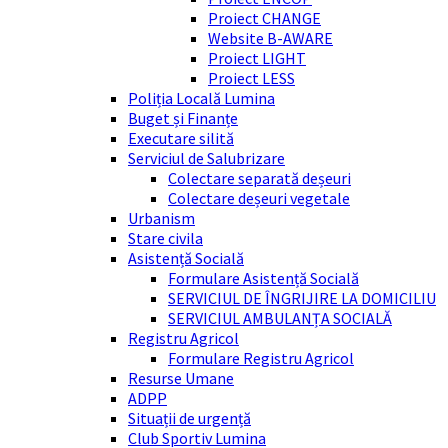
Proiect CHANGE
Website B-AWARE
Proiect LIGHT
Proiect LESS
Poliția Locală Lumina
Buget și Finanțe
Executare silită
Serviciul de Salubrizare
Colectare separată deșeuri
Colectare deșeuri vegetale
Urbanism
Stare civila
Asistență Socială
Formulare Asistență Socială
SERVICIUL DE ÎNGRIJIRE LA DOMICILIU
SERVICIUL AMBULANȚA SOCIALĂ
Registru Agricol
Formulare Registru Agricol
Resurse Umane
ADPP
Situații de urgență
Club Sportiv Lumina