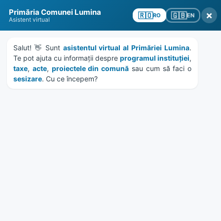
Skip
Skip
Skip
Skip
to
to
to
to
content
left
right
footer
Primăria Comunei Lumina
×
🇬🇧
🇷🇴
EN
RO
sidebar
sidebar
Asistent virtual
Salut! 👋 Sunt 
asistentul virtual al Primăriei Lumina
. 
Te pot ajuta cu informații despre 
programul instituției
, 
taxe
, 
acte
, 
proiectele din comună
 sau cum să faci o 
sesizare
. Cu ce începem?
MENU
Anunt colectiv debitori
26958/12.11.2024
Home
News
/