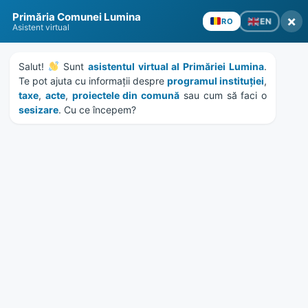
Skip
Skip
Skip
Skip
to
to
to
to
content
left
right
footer
sidebar
sidebar
Primăria Comunei Lumina
×
EN
RO
Asistent virtual
Salut! 
 Sunt 
asistentul virtual al Primăriei Lumina
. 
MENU
Te pot ajuta cu informații despre 
programul instituției
, 
taxe
, 
acte
, 
proiectele din comună
 sau cum să faci o 
sesizare
. Cu ce începem?
Anunt colectiv debitori
28248/3.12.2024
Home
News
/