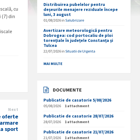
Distribuirea pubelelor pentru
iscală, cu
deșeurile menajere reziduale începe
luni, 3 august
i (7) din
01/08/2026
in
Salubrizare
Avertizare meteorologică pentru
iscale
Dobrogea: cod portocaliu de ploi
torențiale în județele Constanța și
Tulcea
22/07/2026
in
Situatii de Urgenta
MAI MULTE
DOCUMENTE
Publicatie de casatorie 5/08/2026
05/08/2026
1 attachment
Next
 oferte
Publicatie de casatorie 28/07/2026
alarmare
28/07/2026
1 attachment
la sport
Publicatie de casatorie 21/07/2026
21/07/2026
1 attachment