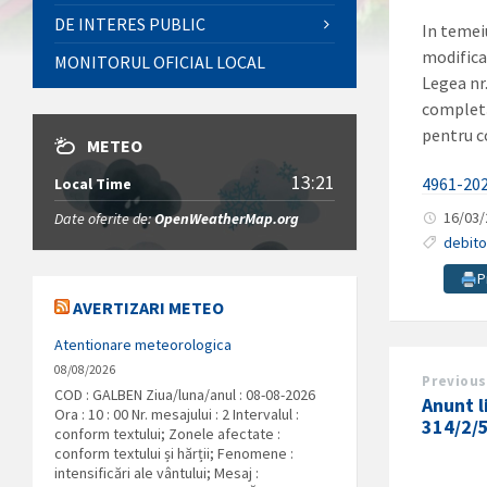
DE INTERES PUBLIC
In temeiu
modificar
MONITORUL OFICIAL LOCAL
Legea nr.
completă
pentru c
METEO
13:21
4961-20
Local Time
16/03
Date oferite de:
OpenWeatherMap.org
debito
P
AVERTIZARI METEO
Atentionare meteorologica
08/08/2026
Previous
COD : GALBEN Ziua/luna/anul : 08-08-2026
Anunt l
Ora : 10 : 00 Nr. mesajului : 2 Intervalul :
314/2/5
conform textului; Zonele afectate :
conform textului și hărții; Fenomene :
intensificări ale vântului; Mesaj :