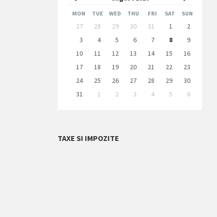
Month
Month
MON
TUE
WED
THU
FRI
SAT
SUN
Skip
27
28
29
30
31
1
2
calendar
days
3
4
5
6
7
8
9
10
11
12
13
14
15
16
17
18
19
20
21
22
23
24
25
26
27
28
29
30
31
1
2
3
4
5
6
Back
to
calendar
days
TAXE SI IMPOZITE