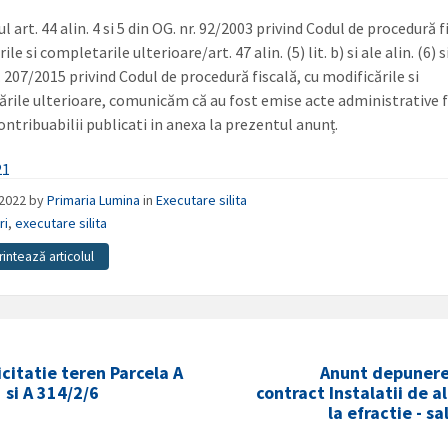
l art. 44 alin. 4 si 5 din OG. nr. 92/2003 privind Codul de procedură f
ile si completarile ulterioare/art. 47 alin. (5) lit. b) si ale alin. (6) s
 207/2015 privind Codul de procedură fiscală, cu modificările si
rile ulterioare, comunicăm că au fost emise acte administrative f
ontribuabilii publicati in anexa la prezentul anunț.
21
/2022
by
Primaria Lumina
in
Executare silita
ri
,
executare silita
rintează articolul
icitatie teren Parcela A
Anunt depunere
 si A 314/2/6
contract Instalatii de 
la efractie - sa