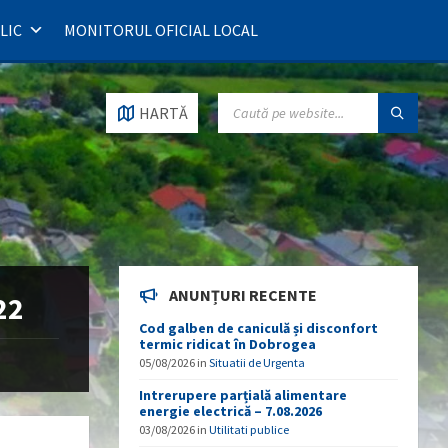
LIC
MONITORUL OFICIAL LOCAL
SEARCH:
HARTĂ
ANUNȚURI RECENTE
22
Cod galben de caniculă și disconfort
termic ridicat în Dobrogea
05/08/2026
in
Situatii de Urgenta
Intrerupere parțială alimentare
energie electrică – 7.08.2026
03/08/2026
in
Utilitati publice