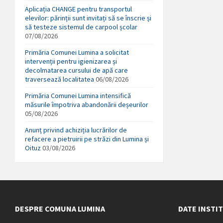
Aplicația CHANGE pentru transportul
elevilor: părinții sunt invitați să se înscrie și
să testeze sistemul de carpool școlar
07/08/2026
Primăria Comunei Lumina a solicitat
intervenții pentru igienizarea și
decolmatarea cursului de apă care
traversează localitatea
06/08/2026
Primăria Comunei Lumina intensifică
măsurile împotriva abandonării deșeurilor
05/08/2026
Anunț privind achiziția lucrărilor de
refacere a pietruirii pe străzi din Lumina și
Oituz
03/08/2026
DESPRE COMUNA LUMINA
DATE INSTI