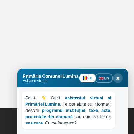
Primăria Comunei Lumina
×
EN
RO
Asistent virtual
Salut! 
 Sunt 
asistentul virtual al 
Primăriei Lumina
. Te pot ajuta cu informații 
despre 
programul instituției
, 
taxe
, 
acte
, 
proiectele din comună
 sau cum să faci o 
sesizare
. Cu ce începem?
ORE DE LUCRU