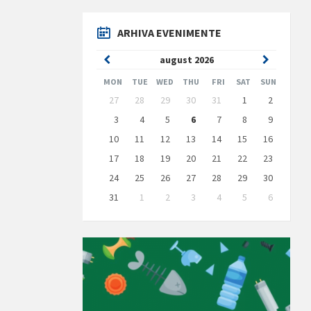
ARHIVA EVENIMENTE
Previous
Next
august
2026
Month
Month
MON
TUE
WED
THU
FRI
SAT
SUN
Skip
27
28
29
30
31
1
2
calendar
days
3
4
5
6
7
8
9
10
11
12
13
14
15
16
17
18
19
20
21
22
23
24
25
26
27
28
29
30
31
1
2
3
4
5
6
Back
to
calendar
days