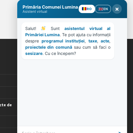
ORE DE LUCRU
PROGRAM INSTITUTIE
Luni, Miercuri, Joi: 8-16
Marti: 8-18
Vineri: 8-14
PROGRAMUL CU PUBLICUL
cte de
[vezi program]