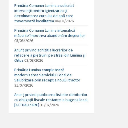
Primăria Comunei Lumina a solicitat
intervenții pentru igienizarea și
decolmatarea cursului de apă care
traversează localitatea
06/08/2026
Primăria Comunei Lumina intensifică
măsurile împotriva abandonării deșeurilor
05/08/2026
Anunț privind achiziția lucrărilor de
refacere a pietruirii pe străzi din Lumina și
Oituz
03/08/2026
Primăria Lumina completează
modernizarea Serviciului Local de
Salubrizare prin recepția noului tractor
31/07/2026
Anunț privind publicarea listelor debitorilor
cu obligații fiscale restante la bugetul local
[ACTUALIZARE]
31/07/2026