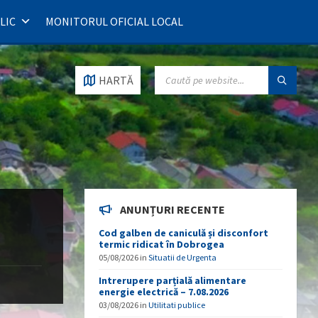
LIC
MONITORUL OFICIAL LOCAL
SEARCH:
HARTĂ
ANUNȚURI RECENTE
Cod galben de caniculă și disconfort
termic ridicat în Dobrogea
05/08/2026
in
Situatii de Urgenta
Intrerupere parțială alimentare
energie electrică – 7.08.2026
03/08/2026
in
Utilitati publice