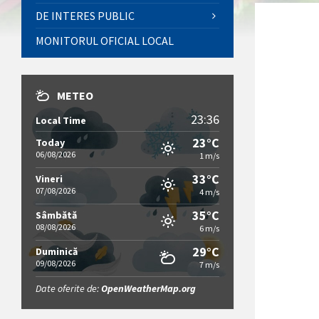
DE INTERES PUBLIC
MONITORUL OFICIAL LOCAL
METEO
23:36
Local Time
23°C
Today
06/08/2026
1 m/s
33°C
Vineri
07/08/2026
4 m/s
35°C
Sâmbătă
08/08/2026
6 m/s
29°C
Duminică
09/08/2026
7 m/s
Date oferite de:
OpenWeatherMap.org