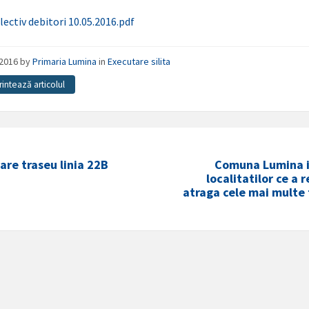
lectiv debitori 10.05.2016.pdf
/2016
by
Primaria Lumina
in
Executare silita
rintează articolul
are traseu linia 22B
Comuna Lumina i
localitatilor ce a r
atraga cele mai multe