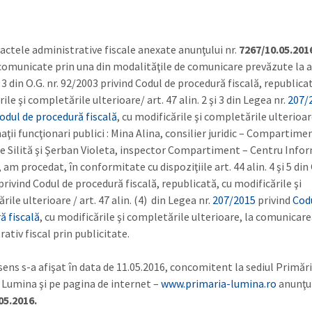
 actele administrative fiscale anexate anunţului nr.
7267/10.05.201
 comunicate prin una din modalităţile de comunicare prevăzute la a
2, 3 din O.G. nr. 92/2003 privind Codul de procedură fiscală, republica
ile şi completările ulterioare/ art. 47 alin. 2 şi 3 din Legea nr.
207/
odul de procedură fiscală
, cu modificările şi completările ulterioar
ţii funcţionari publici : Mina Alina, consilier juridic – Compartime
e Silită şi Şerban Violeta, inspector Compartiment – Centru Info
 am procedat, în conformitate cu dispoziţiile art. 44 alin. 4 şi 5 din 
rivind Codul de procedură fiscală, republicată, cu modificările şi
ile ulterioare / art. 47 alin. (4) din Legea nr.
207/2015
privind
Cod
ă fiscală
, cu modificările şi completările ulterioare, la comunicare
ativ fiscal prin publicitate.
sens s-a afişat în data de 11.05.2016, concomitent la sediul Primări
Lumina şi pe pagina de internet –
www.primaria-lumina.ro
anunţul
05.2016.