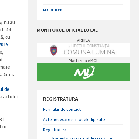
MAI MULTE
6,
nu au
rt. 44
MONITORUL OFICIAL LOCAL
tă, cu
ARHIVA
2015
e,
nt
Platforma eMOL
rmare
O.G. nr.
ul de
a actului
REGISTRATURA
Formular de contact
ei
Acte necesare si modele tipizate
 nr.
Registratura
Formular cereri, petitii si sesizari