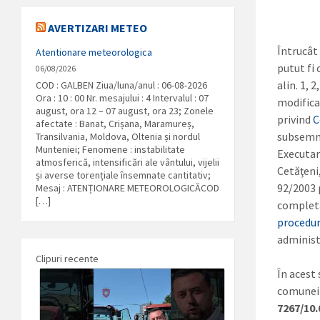
AVERTIZARI METEO
Întrucât
Atentionare meteorologica
putut fi
06/08/2026
alin. 1, 
COD : GALBEN Ziua/luna/anul : 06-08-2026
Ora : 10 : 00 Nr. mesajului : 4 Intervalul : 07
modificar
august, ora 12 – 07 august, ora 23; Zonele
privind
C
afectate : Banat, Crișana, Maramureș,
subsemna
Transilvania, Moldova, Oltenia și nordul
Munteniei; Fenomene : instabilitate
Executar
atmosferică, intensificări ale vântului, vijelii
Cetăţeni,
și averse torențiale însemnate cantitativ;
92/2003 p
Mesaj : ATENȚIONARE METEOROLOGICĂCOD
[…]
completăr
procedur
administr
Clipuri recente
În acest 
comunei 
7267/10.