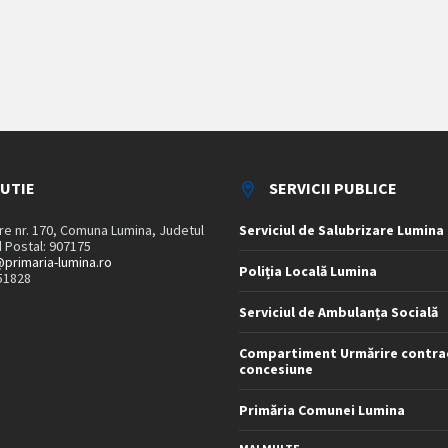
TUTIE
SERVICII PUBLICE
are nr. 170, Comuna Lumina, Judetul
Serviciul de Salubrizare Lumina
 Postal: 907175
primaria-lumina.ro
Poliția Locală Lumina
51828
Serviciul de Ambulanța Socială
Compartiment Urmărire contra
concesiune
Primăria Comunei Lumina