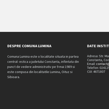
DESPRE COMUNA LUMINA
DATE INSTI
Adresa: Str. M
Comuna Lumina este o localitate situata in partea
Constanta, Cod
central- estica a judetului Constanta, infiintata din
Email:
contact@
punct de vedere administrativ pe 9 mai 1989 si
Telefon: 02412
CUI: 4671807
este compusa din localitatile Lumina, Oituz si
Sibioara.