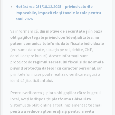
Hotărârea 251/18.12.2025 – privind valorile
impozabile, impozitele și taxele locale pentru
anul 2026
Vă informăm că,
din motive de securitate și în baza
obligațiilor legale privind confidențialitatea
,
nu
putem comunica telefonic date fiscale individuale
(ex.: sume datorate, situația pe rol, debite, CNP,
detalii despre bunuri). Aceste informații sunt
protejate de
regimul secretului fiscal
și de
normele
privind protecția datelor cu caracter personal
, iar
prin telefon nu se poate realiza o verificare sigură a
identității solicitantului.
Pentru verificarea și plata obligațiilor către bugetul
local, aveți la dispoziție
platforma Ghiseul.ro
.
Sistemul de plăți online a fost implementat
tocmai
pentru a reduce aglomerația și pentru a evita