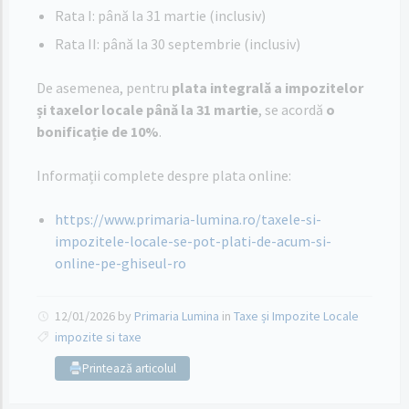
Rata I: până la 31 martie (inclusiv)
Rata II: până la 30 septembrie (inclusiv)
De asemenea, pentru
plata integrală a impozitelor
și taxelor locale până la 31 martie
, se acordă
o
bonificație de 10%
.
Informații complete despre plata online:
https://www.primaria-lumina.ro/taxele-si-
impozitele-locale-se-pot-plati-de-acum-si-
online-pe-ghiseul-ro
12/01/2026
by
Primaria Lumina
in
Taxe și Impozite Locale
impozite si taxe
Printează articolul