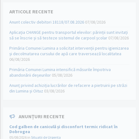
ARTICOLE RECENTE
Anunt colectiv debitori 18118/07.08.2026
07/08/2026
Aplicația CHANGE pentru transportul elevilor: părinții sunt invitați
să se înscrie și să testeze sistemul de carpool școlar
07/08/2026
Primăria Comunei Lumina a solicitat intervenții pentru igienizarea
și decolmatarea cursului de apă care traversează localitatea
06/08/2026
Primăria Comunei Lumina intensifică măsurile împotriva
abandonării deșeurilor
05/08/2026
Anunț privind achiziția lucrărilor de refacere a pietruirii pe străzi
din Lumina și Oituz
03/08/2026
ANUNȚURI RECENTE
Cod galben de caniculă și disconfort termic ridicat în
Dobrogea
05/08/2026
in
Situatii de Urgenta