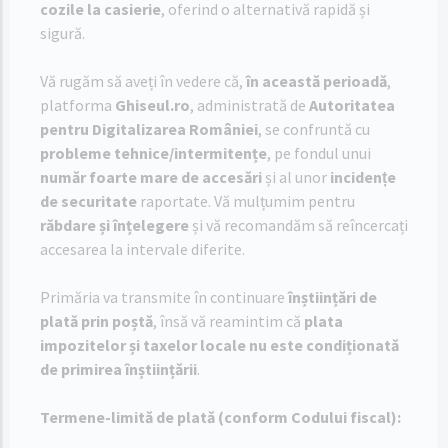
cozile la casierie
, oferind o alternativă rapidă și
sigură.
Vă rugăm să aveți în vedere că,
în această perioadă
,
platforma
Ghiseul.ro
, administrată de
Autoritatea
pentru Digitalizarea României
, se confruntă cu
probleme tehnice/intermitențe
, pe fondul unui
număr foarte mare de accesări
și al unor
incidențe
de securitate
raportate. Vă mulțumim pentru
răbdare și înțelegere
și vă recomandăm să reîncercați
accesarea la intervale diferite.
Primăria va transmite în continuare
înștiințări de
plată prin poștă
, însă vă reamintim că
plata
impozitelor și taxelor locale nu este condiționată
de primirea înștiințării
.
Termene-limită de plată (conform Codului fiscal):