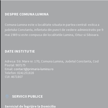
DESPRE COMUNA LUMINA
Comuna Lumina este o localitate situata in partea central- estica a
judetului Constanta, infiintata din punct de vedere administrativ pe 9
mai 1989 si este compusa din localitatile Lumina, Oituz si Sibioara.
DATE INSTITUTIE
Adresa: Str. Mare nr. 170, Comuna Lumina, Judetul Constanta, Cod
Postal: 907175
Email:
contact@primaria-lumina.ro
Telefon: 0241251828
CUI: 4671807
SERVICII PUBLICE
Serviciul de Îngrijire la Domiciliu