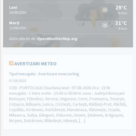
29°C
Luni
10/08/2026
6 m/s
31°C
Marți
11/08/2026
4 m/s
Date oferite de:
OpenWeatherMap.org
AVERTIZARI METEO
Tipul mesajului : Avertizare nowcasting
07/08/2026
COD : PORTOCALIU Ziua/luna/anul : 07-08-2026 Ora : 23 Nr.
mesajului : 1 Intre orele : 23:00 si 00:00 In zona : Județul Botoşani:
Botoșani, Flămânzi, Vorona, Ungureni, Corni, Frumușica, Trușești,
Coțușca, Bălușeni, Lunca, Cristești, Curtești, Rădăuți-Prut, Răchiți,
Copălău, Avrămeni, Gorbănești, Manoleasa, Vlăsinești, Coșula,
Mileanca, Sulița, Dângeni, Stăuceni, Unțeni, Știubieni, Drăgușeni,
Nicșeni, Dobârceni, Blândești, Hănești, […]