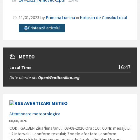
247-2022_removed-1.pdf
124 kB
size:
11/01/2023
by
Primaria Lumina
in
Hotarari de Consiliu Local
Printează articolul
METEO
16:47
Local Time
Date oferite de:
OpenWeatherMap.org
AVERTIZARI METEO
Atentionare meteorologica
08/08/2026
COD : GALBEN Ziua/luna/anul : 08-08-2026 Ora : 10 : 00 Nr. mesajului
: 2 Intervalul : conform textului; Zonele afectate : conform
textului și hărții; Fenomene : intensificări ale vântului; Mesaj :