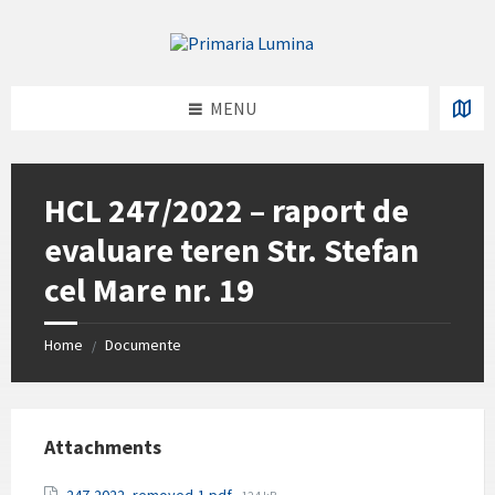
Skip
Skip
Skip
Skip
to
to
to
to
content
left
right
footer
sidebar
sidebar
MENU
HCL 247/2022 – raport de
evaluare teren Str. Stefan
cel Mare nr. 19
Home
Documente
/
Attachments
File