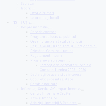
Secretar
Istoric
Istoric Primari
Istoric aleși locali
INSTITUȚIE
Despre instituție
Date de contact
Program de lucru cu publicul
Organigrama si statul de functii
Regulament Organizare și Funcționare al
Primăriei Comunei Lumina
Regulament Intern
Programe și strategii
Strategia de dezvoltare locală a
Comunei Lumina 2023 – 2030
Declarații de avere și de interese
Codul etic și de integritate
Comisia paritară
Informații Servicii & Compartimente
Centru Informare Cetățeni
Taxe și Impozite
Achiziții, Investiții & Proiecte