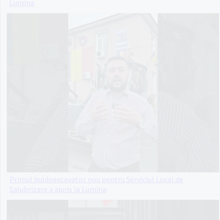
Lumina
Primul buldoexcavator nou pentru Serviciul Local de
Salubrizare a ajuns la Lumina