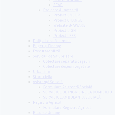
SEAP
Proiecte & Investiții
Proiect ENCOP
Proiect CHANGE
Website B-AWARE
Proiect LIGHT
Proiect LESS
Poliția Locală Lumina
Buget și Finanțe
Executare silită
Serviciul de Salubrizare
Colectare separată deșeuri
Colectare deșeuri vegetale
Urbanism
Stare civila
Asistență Socială
Formulare Asistență Socială
SERVICIUL DE ÎNGRIJIRE LA DOMICILIU
SERVICIUL AMBULANȚA SOCIALĂ
Registru Agricol
Formulare Registru Agricol
Resurse Umane