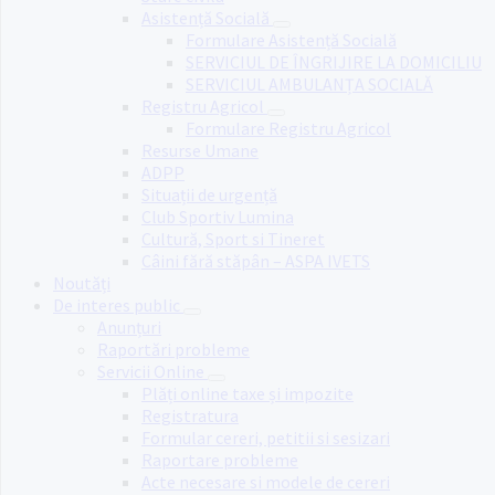
Asistență Socială
Formulare Asistență Socială
SERVICIUL DE ÎNGRIJIRE LA DOMICILIU
SERVICIUL AMBULANȚA SOCIALĂ
Registru Agricol
Formulare Registru Agricol
Resurse Umane
ADPP
Situații de urgență
Club Sportiv Lumina
Cultură, Sport si Tineret
Câini fără stăpân – ASPA IVETS
Noutăți
De interes public
Anunțuri
Raportări probleme
Servicii Online
Plăți online taxe și impozite
Registratura
Formular cereri, petitii si sesizari
Raportare probleme
Acte necesare si modele de cereri