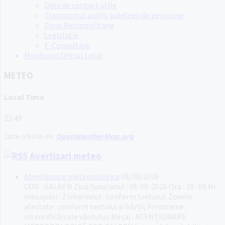
Date de contact utile
Transportul public judetean de persoane
Zona Metropolitana
Legislatie
E-Consultare
Monitorul Oficial Local
METEO
Local Time
22:49
Date oferite de:
OpenWeatherMap.org
Avertizari meteo
Atentionare meteorologica
08/08/2026
COD : GALBEN Ziua/luna/anul : 08-08-2026 Ora : 10 : 00 Nr.
mesajului : 2 Intervalul : conform textului; Zonele
afectate : conform textului și hărții; Fenomene :
intensificări ale vântului; Mesaj : ATENȚIONARE