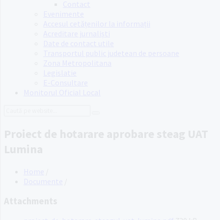
Contact
Evenimente
Accesul cetățenilor la informații
Acreditare jurnaliști
Date de contact utile
Transportul public judetean de persoane
Zona Metropolitana
Legislatie
E-Consultare
Monitorul Oficial Local
Search:
Proiect de hotarare aprobare steag UAT
Lumina
Home
/
Documente
/
Attachments