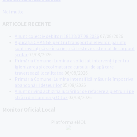
Mai multe
ARTICOLE RECENTE
Anunt colectiv debitori 18118/07.08.2026
07/08/2026
Aplicația CHANGE pentru transportul elevilor: părinții
sunt invitați să se înscrie și să testeze sistemul de carpool
școlar
07/08/2026
Primăria Comunei Lumina a solicitat intervenții pentru
igienizarea și decolmatarea cursului de apă care
traversează localitatea
06/08/2026
Primăria Comunei Lumina intensifică măsurile împotriva
abandonării deșeurilor
05/08/2026
Anunț privind achiziția lucrărilor de refacere a pietruirii pe
străzi din Lumina și Oituz
03/08/2026
Monitor Oficial Local
Platforma eMOL