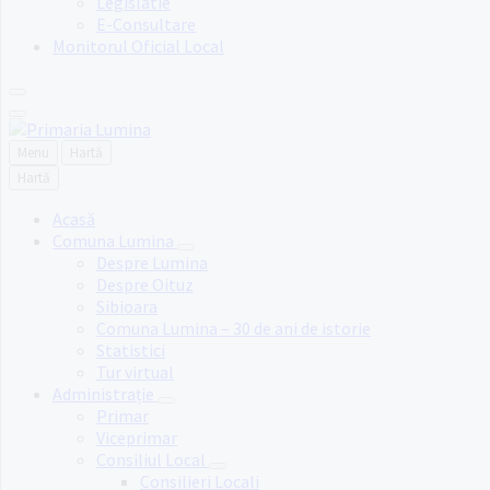
Legislatie
E-Consultare
Monitorul Oficial Local
Menu
Hartă
Hartă
Acasă
Comuna Lumina
Despre Lumina
Despre Oituz
Sibioara
Comuna Lumina – 30 de ani de istorie
Statistici
Tur virtual
Administrație
Primar
Viceprimar
Consiliul Local
Consilieri Locali