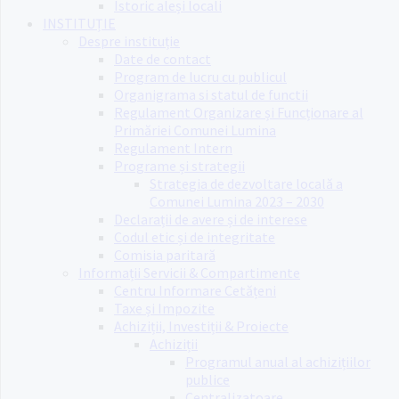
Istoric aleși locali
INSTITUȚIE
Despre instituție
Date de contact
Program de lucru cu publicul
Organigrama si statul de functii
Regulament Organizare și Funcționare al
Primăriei Comunei Lumina
Regulament Intern
Programe și strategii
Strategia de dezvoltare locală a
Comunei Lumina 2023 – 2030
Declarații de avere și de interese
Codul etic și de integritate
Comisia paritară
Informații Servicii & Compartimente
Centru Informare Cetățeni
Taxe și Impozite
Achiziții, Investiții & Proiecte
Achiziții
Programul anual al achizițiilor
publice
Centralizatoare