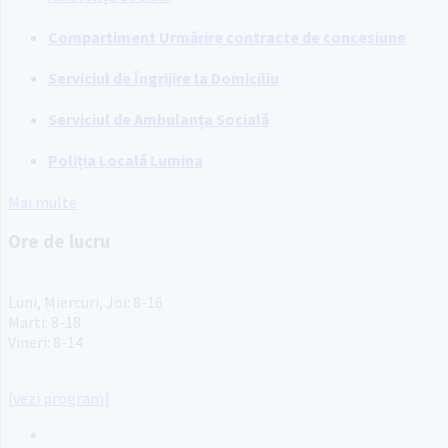
Compartiment Urmărire contracte de concesiune
Serviciul de Îngrijire la Domiciliu
Serviciul de Ambulanța Socială
Poliția Locală Lumina
Mai multe
Ore de lucru
PROGRAM INSTITUTIE
Luni, Miercuri, Joi: 8-16
Marti: 8-18
Vineri: 8-14
PROGRAMUL CU PUBLICUL
[vezi program]
Email