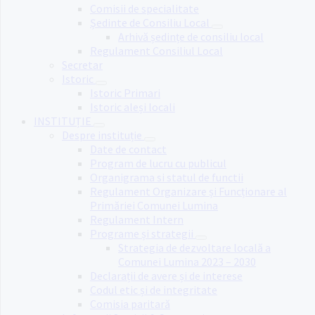
Comisii de specialitate
Ședinte de Consiliu Local
Arhivă ședințe de consiliu local
Regulament Consiliul Local
Secretar
Istoric
Istoric Primari
Istoric aleși locali
INSTITUȚIE
Despre instituție
Date de contact
Program de lucru cu publicul
Organigrama si statul de functii
Regulament Organizare și Funcționare al
Primăriei Comunei Lumina
Regulament Intern
Programe și strategii
Strategia de dezvoltare locală a
Comunei Lumina 2023 – 2030
Declarații de avere și de interese
Codul etic și de integritate
Comisia paritară