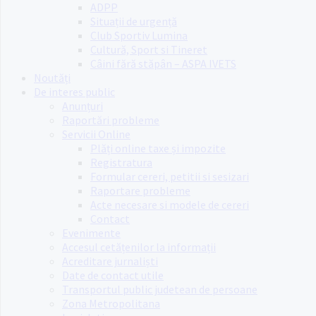
ADPP
Situații de urgență
Club Sportiv Lumina
Cultură, Sport si Tineret
Câini fără stăpân – ASPA IVETS
Noutăți
De interes public
Anunțuri
Raportări probleme
Servicii Online
Plăți online taxe și impozite
Registratura
Formular cereri, petitii si sesizari
Raportare probleme
Acte necesare si modele de cereri
Contact
Evenimente
Accesul cetățenilor la informații
Acreditare jurnaliști
Date de contact utile
Transportul public judetean de persoane
Zona Metropolitana