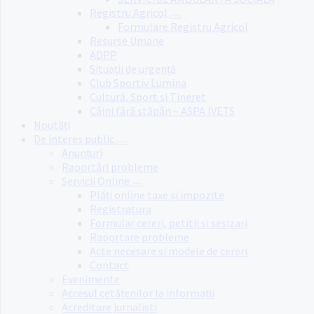
Registru Agricol
Formulare Registru Agricol
Resurse Umane
ADPP
Situații de urgență
Club Sportiv Lumina
Cultură, Sport si Tineret
Câini fără stăpân – ASPA IVETS
Noutăți
De interes public
Anunțuri
Raportări probleme
Servicii Online
Plăți online taxe și impozite
Registratura
Formular cereri, petitii si sesizari
Raportare probleme
Acte necesare si modele de cereri
Contact
Evenimente
Accesul cetățenilor la informații
Acreditare jurnaliști