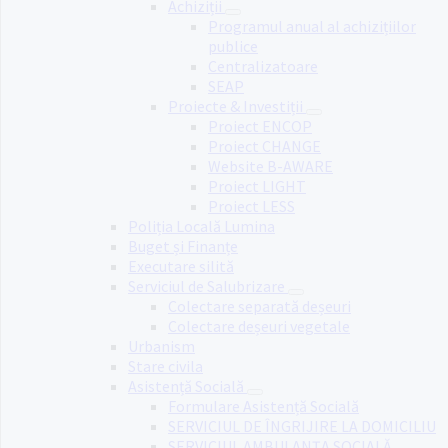
Achiziții
Programul anual al achizițiilor
publice
Centralizatoare
SEAP
Proiecte & Investiții
Proiect ENCOP
Proiect CHANGE
Website B-AWARE
Proiect LIGHT
Proiect LESS
Poliția Locală Lumina
Buget și Finanțe
Executare silită
Serviciul de Salubrizare
Colectare separată deșeuri
Colectare deșeuri vegetale
Urbanism
Stare civila
Asistență Socială
Formulare Asistență Socială
SERVICIUL DE ÎNGRIJIRE LA DOMICILIU
SERVICIUL AMBULANȚA SOCIALĂ