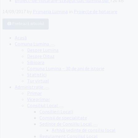
File
proiect-de-hotarare-steagul-uat-lumina.pdf
720 kB
size:
14/09/2017
by
Primaria Lumina
in
Proiecte de hotarare
🖨️ Printează articolul
Acasă
Comuna Lumina
Despre Lumina
Despre Oituz
Sibioara
Comuna Lumina – 30 de ani de istorie
Statistici
Tur virtual
Administrație
Primar
Viceprimar
Consiliul Local
Consilieri Locali
Comisii de specialitate
Ședinte de Consiliu Local
Arhivă ședințe de consiliu local
Regulament Consiliul Local