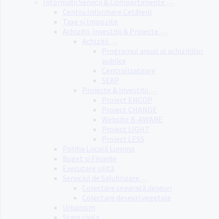
Informații Servicii & Compartimente
Centru Informare Cetățeni
Taxe și Impozite
Achiziții, Investiții & Proiecte
Achiziții
Programul anual al achizițiilor
publice
Centralizatoare
SEAP
Proiecte & Investiții
Proiect ENCOP
Proiect CHANGE
Website B-AWARE
Proiect LIGHT
Proiect LESS
Poliția Locală Lumina
Buget și Finanțe
Executare silită
Serviciul de Salubrizare
Colectare separată deșeuri
Colectare deșeuri vegetale
Urbanism
Stare civila