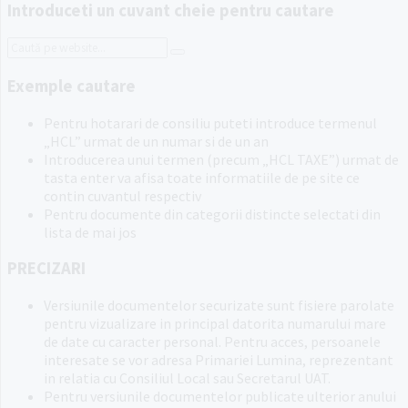
Introduceti un cuvant cheie pentru cautare
Search:
Exemple cautare
Pentru hotarari de consiliu puteti introduce termenul
„HCL” urmat de un numar si de un an
Introducerea unui termen (precum „HCL TAXE”) urmat de
tasta enter va afisa toate informatiile de pe site ce
contin cuvantul respectiv
Pentru documente din categorii distincte selectati din
lista de mai jos
PRECIZARI
Versiunile documentelor securizate sunt fisiere parolate
pentru vizualizare in principal datorita numarului mare
de date cu caracter personal. Pentru acces, persoanele
interesate se vor adresa Primariei Lumina, reprezentant
in relatia cu Consiliul Local sau Secretarul UAT.
Pentru versiunile documentelor publicate ulterior anului