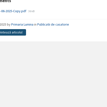
ments
File
8-06-2025-Copy.pdf
36 kB
size:
/2025
by
Primaria Lumina
in
Publicatii de casatorie
rintează articolul