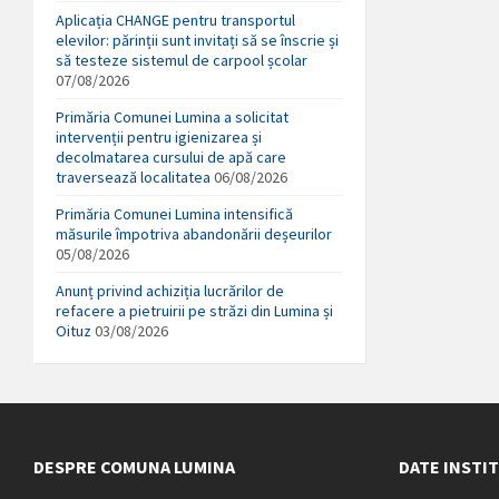
Aplicația CHANGE pentru transportul
elevilor: părinții sunt invitați să se înscrie și
să testeze sistemul de carpool școlar
07/08/2026
Primăria Comunei Lumina a solicitat
intervenții pentru igienizarea și
decolmatarea cursului de apă care
traversează localitatea
06/08/2026
Primăria Comunei Lumina intensifică
măsurile împotriva abandonării deșeurilor
05/08/2026
Anunț privind achiziția lucrărilor de
refacere a pietruirii pe străzi din Lumina și
Oituz
03/08/2026
DESPRE COMUNA LUMINA
DATE INSTI