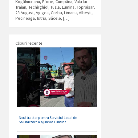
Kogălniceanu, Eforie, Cumpăna, Valu lui
Traian, Techirghiol, Tuzla, Lumina, Topraisar,
23 August, Agigea, Corbu, Limanu, Albești,
Pecineaga, Istria, Săcele, […]
Clipuri recente
Noul tractor pentru Serviciul Local de
Salubrizare a ajuns la Lumina