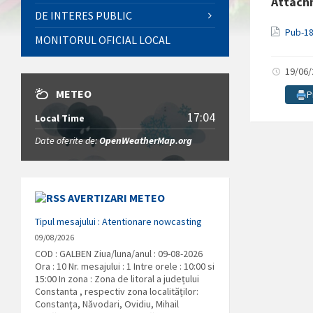
Attach
DE INTERES PUBLIC
Pub-1
MONITORUL OFICIAL LOCAL
19/06
METEO
P
17:04
Local Time
Date oferite de:
OpenWeatherMap.org
AVERTIZARI METEO
Tipul mesajului : Atentionare nowcasting
09/08/2026
COD : GALBEN Ziua/luna/anul : 09-08-2026
Ora : 10 Nr. mesajului : 1 Intre orele : 10:00 si
15:00 In zona : Zona de litoral a județului
Constanta , respectiv zona localităților:
Constanța, Năvodari, Ovidiu, Mihail