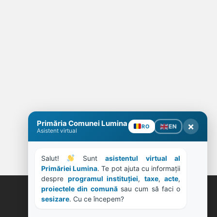
Primăria Comunei Lumina
×
EN
RO
Asistent virtual
Salut! 
 Sunt 
asistentul virtual al 
Primăriei Lumina
. Te pot ajuta cu informații 
despre 
programul instituției
, 
taxe
, 
acte
, 
proiectele din comună
 sau cum să faci o 
sesizare
. Cu ce începem?
ORE DE LUCRU