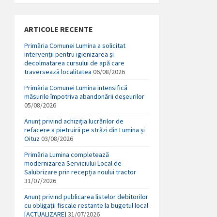
ARTICOLE RECENTE
Primăria Comunei Lumina a solicitat
intervenții pentru igienizarea și
decolmatarea cursului de apă care
traversează localitatea
06/08/2026
Primăria Comunei Lumina intensifică
măsurile împotriva abandonării deșeurilor
05/08/2026
Anunț privind achiziția lucrărilor de
refacere a pietruirii pe străzi din Lumina și
Oituz
03/08/2026
Primăria Lumina completează
modernizarea Serviciului Local de
Salubrizare prin recepția noului tractor
31/07/2026
Anunț privind publicarea listelor debitorilor
cu obligații fiscale restante la bugetul local
[ACTUALIZARE]
31/07/2026