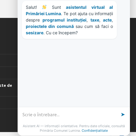
Salut! 
 Sunt 
asistentul virtual al 
Primăriei Lumina
. Te pot ajuta cu informații 
despre 
programul instituției
, 
taxe
, 
acte
, 
proiectele din comună
 sau cum să faci o 
sesizare
. Cu ce începem?
ORE DE LUCRU
PROGRAM INSTITUTIE
Luni, Miercuri, Joi: 8-16
Marti: 8-18
Vineri: 8-14
PROGRAMUL CU PUBLICUL
cte de
[vezi program]
➤
Asistent AI — informații orientative. Pentru date oficiale, consultă
Primăria Comunei Lumina.
Confidențialitate