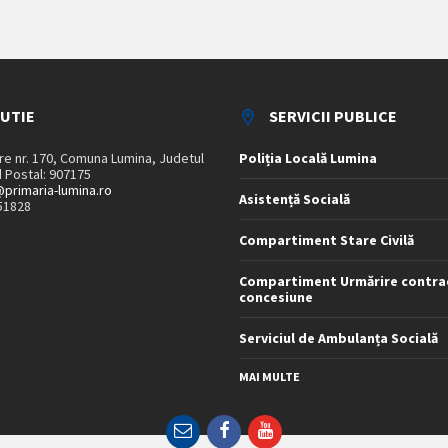
TUTIE
SERVICII PUBLICE
are nr. 170, Comuna Lumina, Judetul
Poliția Locală Lumina
 Postal: 907175
primaria-lumina.ro
Asistență Socială
51828
Compartiment Stare Civilă
Compartiment Urmărire contra
concesiune
Serviciul de Ambulanța Socială
MAI MULTE
Email
Facebook
YouTube