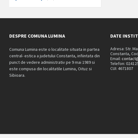
DESPRE COMUNA LUMINA
DATE INSTI
Adresa: Str. M
Comuna Lumina este o localitate situata in partea
Constanta, Cod
central- estica a judetului Constanta, infiintata din
Email:
contact@
punct de vedere administrativ pe 9 mai 1989 si
Telefon: 02412
CUI: 4671807
este compusa din localitatile Lumina, Oituz si
Sibioara.