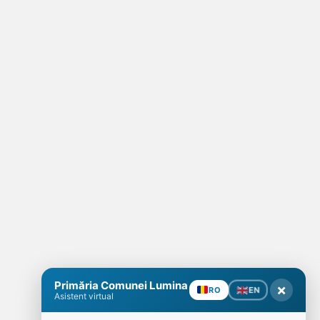
Primăria Comunei Lumina
×
EN
RO
Asistent virtual