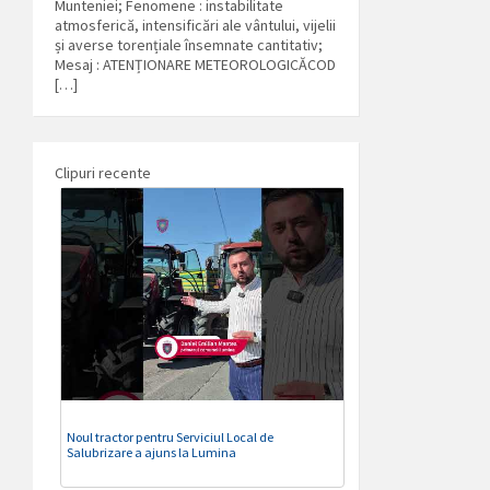
Munteniei; Fenomene : instabilitate
atmosferică, intensificări ale vântului, vijelii
și averse torențiale însemnate cantitativ;
Mesaj : ATENȚIONARE METEOROLOGICĂCOD
[…]
Clipuri recente
Noul tractor pentru Serviciul Local de
Salubrizare a ajuns la Lumina