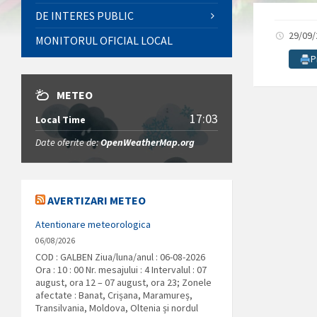
DE INTERES PUBLIC
29/09
MONITORUL OFICIAL LOCAL
P
METEO
17:03
Local Time
Date oferite de:
OpenWeatherMap.org
AVERTIZARI METEO
Atentionare meteorologica
06/08/2026
COD : GALBEN Ziua/luna/anul : 06-08-2026
Ora : 10 : 00 Nr. mesajului : 4 Intervalul : 07
august, ora 12 – 07 august, ora 23; Zonele
afectate : Banat, Crișana, Maramureș,
Transilvania, Moldova, Oltenia și nordul