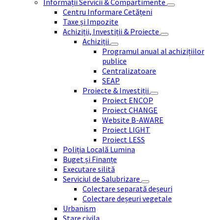
Informații Servicii & Compartimente
Centru Informare Cetățeni
Taxe și Impozite
Achiziții, Investiții & Proiecte
Achiziții
Programul anual al achizițiilor
publice
Centralizatoare
SEAP
Proiecte & Investiții
Proiect ENCOP
Proiect CHANGE
Website B-AWARE
Proiect LIGHT
Proiect LESS
Poliția Locală Lumina
Buget și Finanțe
Executare silită
Serviciul de Salubrizare
Colectare separată deșeuri
Colectare deșeuri vegetale
Urbanism
Stare civila