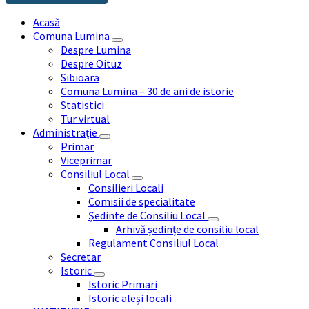
Acasă
Comuna Lumina
Despre Lumina
Despre Oituz
Sibioara
Comuna Lumina – 30 de ani de istorie
Statistici
Tur virtual
Administrație
Primar
Viceprimar
Consiliul Local
Consilieri Locali
Comisii de specialitate
Ședinte de Consiliu Local
Arhivă ședințe de consiliu local
Regulament Consiliul Local
Secretar
Istoric
Istoric Primari
Istoric aleși locali