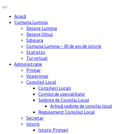
Skip
Skip
Skip
Skip
to
to
to
to
Acasă
content
left
right
footer
Comuna Lumina
sidebar
sidebar
Despre Lumina
Despre Oituz
Sibioara
Comuna Lumina – 30 de ani de istorie
Statistici
Tur virtual
Administrație
Primar
Viceprimar
Consiliul Local
Consilieri Locali
Comisii de specialitate
Ședinte de Consiliu Local
Arhivă ședințe de consiliu local
Regulament Consiliul Local
Secretar
Istoric
Istoric Primari