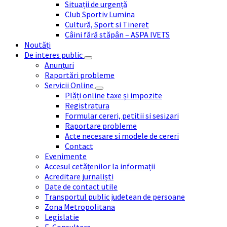
Situații de urgență
Club Sportiv Lumina
Cultură, Sport si Tineret
Câini fără stăpân – ASPA IVETS
Noutăți
De interes public
Anunțuri
Raportări probleme
Servicii Online
Plăți online taxe și impozite
Registratura
Formular cereri, petitii si sesizari
Raportare probleme
Acte necesare si modele de cereri
Contact
Evenimente
Accesul cetățenilor la informații
Acreditare jurnaliști
Date de contact utile
Transportul public judetean de persoane
Zona Metropolitana
Legislatie
E-Consultare