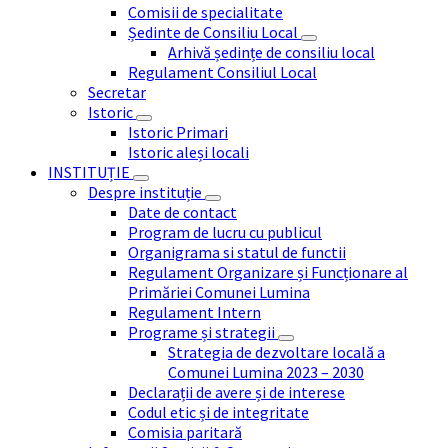
Comisii de specialitate
Ședinte de Consiliu Local
Arhivă ședințe de consiliu local
Regulament Consiliul Local
Secretar
Istoric
Istoric Primari
Istoric aleși locali
INSTITUȚIE
Despre instituție
Date de contact
Program de lucru cu publicul
Organigrama si statul de functii
Regulament Organizare și Funcționare al
Primăriei Comunei Lumina
Regulament Intern
Programe și strategii
Strategia de dezvoltare locală a
Comunei Lumina 2023 – 2030
Declarații de avere și de interese
Codul etic și de integritate
Comisia paritară