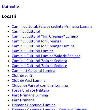
Back
Mai multe
to
Locatii
calendar
days
Camin Cultural/Sala de sedinte Primaria Lumina
Caminul Cultural
Caminul Cultural "Ion Creanga" Lumina
Caminul Cultural Ion Creanga
Caminul Cultural Ion Creanga Lumina
Caminul Cultural Lumina
Caminul Cultural Lumina/Sala de Sedinte
Caminul Cultural/Sala de Sedinta
Caminul Cultural/Sala de Sedinte
Caminult Cultural Lumina
Club de vară
Club de Vară Lumina
Clubul de Vara al comunei Lumina
Fosta Unitate Militara
Parc Primaria Lumina
Parc Primarie
Primaria Comunei Lumina
Primaria Comunei Lumina – Caminul Cultural