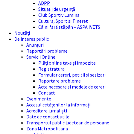
ADPP
Situații de urgență
Club Sportiv Lumina
Cultură, Sport si Tineret
Câini fără stăpân – ASPA IVETS
Noutăți
De interes public
Anunțuri
Raportări probleme
Servicii Online
Plăți online taxe și impozite
Registratura
Formular cereri, petitii si sesizari
Raportare probleme
Acte necesare si modele de cereri
Contact
Evenimente
Accesul cetățenilor la informații
Acreditare jurnaliști
Date de contact utile
Transportul public judetean de persoane
Zona Metropolitana