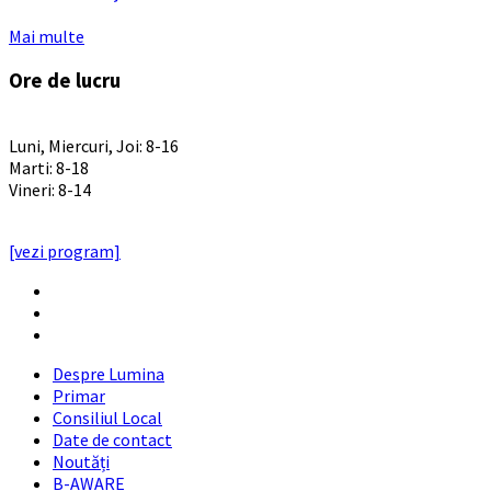
Mai multe
Ore de lucru
PROGRAM INSTITUTIE
Luni, Miercuri, Joi: 8-16
Marti: 8-18
Vineri: 8-14
PROGRAMUL CU PUBLICUL
[vezi program]
Email
Facebook
YouTube
Despre Lumina
Primar
Consiliul Local
Date de contact
Noutăți
B-AWARE