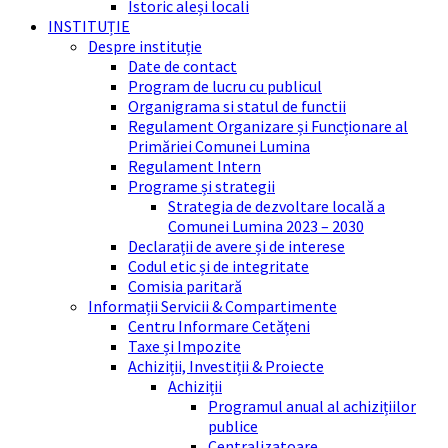
Istoric aleși locali
INSTITUȚIE
Despre instituție
Date de contact
Program de lucru cu publicul
Organigrama si statul de functii
Regulament Organizare și Funcționare al
Primăriei Comunei Lumina
Regulament Intern
Programe și strategii
Strategia de dezvoltare locală a
Comunei Lumina 2023 – 2030
Declarații de avere și de interese
Codul etic și de integritate
Comisia paritară
Informații Servicii & Compartimente
Centru Informare Cetățeni
Taxe și Impozite
Achiziții, Investiții & Proiecte
Achiziții
Programul anual al achizițiilor
publice
Centralizatoare