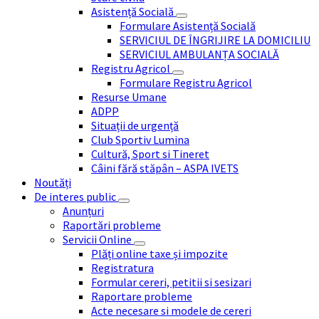
Asistență Socială
Formulare Asistență Socială
SERVICIUL DE ÎNGRIJIRE LA DOMICILIU
SERVICIUL AMBULANȚA SOCIALĂ
Registru Agricol
Formulare Registru Agricol
Resurse Umane
ADPP
Situații de urgență
Club Sportiv Lumina
Cultură, Sport si Tineret
Câini fără stăpân – ASPA IVETS
Noutăți
De interes public
Anunțuri
Raportări probleme
Servicii Online
Plăți online taxe și impozite
Registratura
Formular cereri, petitii si sesizari
Raportare probleme
Acte necesare si modele de cereri