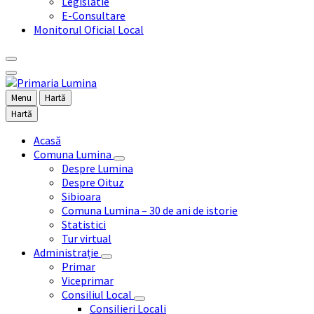
Legislatie
E-Consultare
Monitorul Oficial Local
Menu
Hartă
Hartă
Acasă
Comuna Lumina
Despre Lumina
Despre Oituz
Sibioara
Comuna Lumina – 30 de ani de istorie
Statistici
Tur virtual
Administrație
Primar
Viceprimar
Consiliul Local
Consilieri Locali