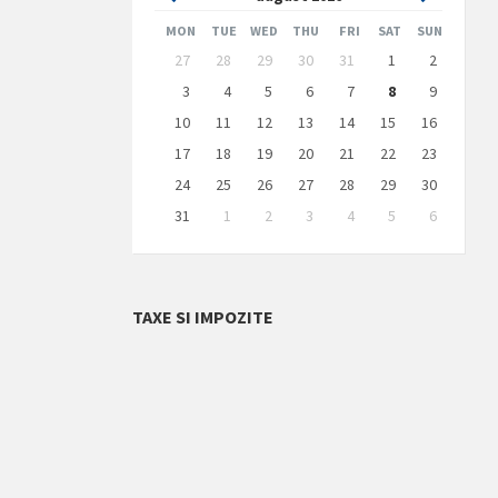
Month
Month
MON
TUE
WED
THU
FRI
SAT
SUN
Skip
27
28
29
30
31
1
2
calendar
days
3
4
5
6
7
8
9
10
11
12
13
14
15
16
17
18
19
20
21
22
23
24
25
26
27
28
29
30
31
1
2
3
4
5
6
Back
to
calendar
days
TAXE SI IMPOZITE