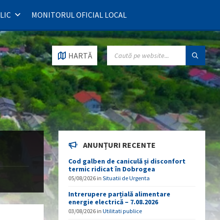
LIC
MONITORUL OFICIAL LOCAL
SEARCH:
HARTĂ
ANUNȚURI RECENTE
Cod galben de caniculă și disconfort
termic ridicat în Dobrogea
05/08/2026
in
Situatii de Urgenta
Intrerupere parțială alimentare
energie electrică – 7.08.2026
03/08/2026
in
Utilitati publice