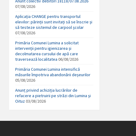
Anunt colectiv debitori 18118/07.08.2026
07/08/2026
Aplicația CHANGE pentru transportul
elevilor: părinții sunt invitați să se înscrie și
să testeze sistemul de carpool școlar
07/08/2026
Primăria Comunei Lumina a solicitat
intervenții pentru igienizarea și
decolmatarea cursului de apă care
traversează localitatea
06/08/2026
Primăria Comunei Lumina intensifică
măsurile împotriva abandonării deșeurilor
05/08/2026
Anunț privind achiziția lucrărilor de
refacere a pietruirii pe străzi din Lumina și
Oituz
03/08/2026