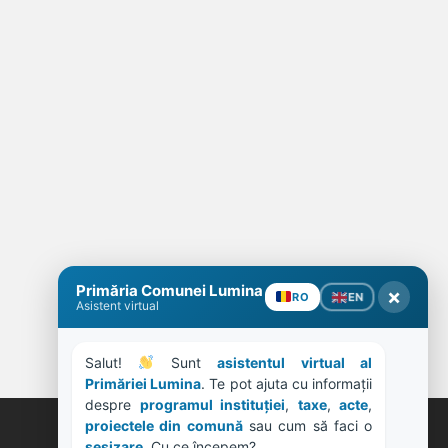
Primăria Comunei Lumina
×
EN
RO
Asistent virtual
Salut! 
 Sunt 
asistentul virtual al 
Primăriei Lumina
. Te pot ajuta cu informații 
despre 
programul instituției
, 
taxe
, 
acte
, 
proiectele din comună
 sau cum să faci o 