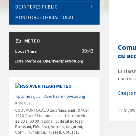
DE INTERES PUBLIC
MONITORUL OFICIAL LOCAL
METEO
Comun
09:43
Local Time
cu ac
Date oferite de:
OpenWeatherMap.org
La sfars
nouă şi 
AVERTIZARI METEO
Citește
Tipul mesajului : Avertizare nowcasting
07/08/2026
COD : PORTOCALIU Ziua/luna/anul : 07-08-
31/05
2026 Ora : 23 Nr. mesajului : 1 Intre orele :
23:00 si 00:00 In zona : Județul Botoşani:
Botoșani, Flămânzi, Vorona, Ungureni,
Corni, Frumușica, Trușești, Coțușca,