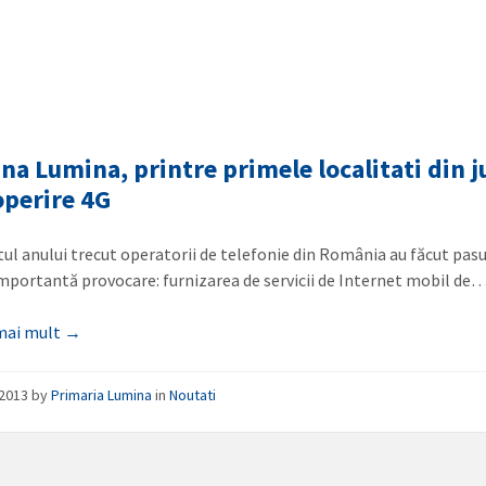
a Lumina, printre primele localitati din j
operire 4G
itul anului trecut operatorii de telefonie din România au făcut pasu
importantă provocare: furnizarea de servicii de Internet mobil de
 mai mult →
/2013
by
Primaria Lumina
in
Noutati