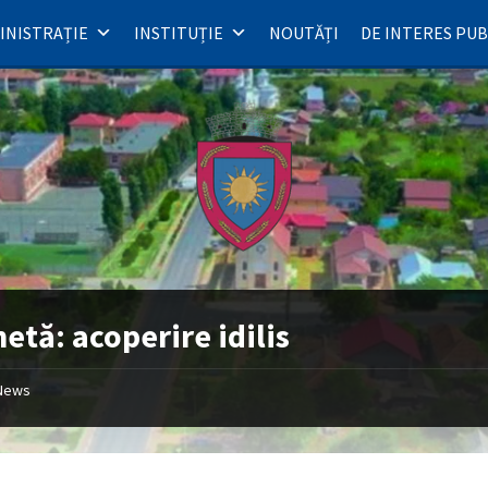
INISTRAȚIE
INSTITUȚIE
NOUTĂȚI
DE INTERES PUB
hetă:
acoperire idilis
News