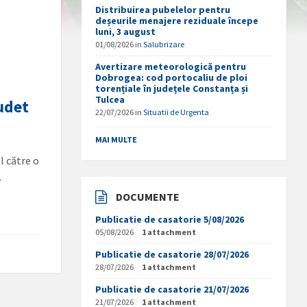
Distribuirea pubelelor pentru
deșeurile menajere reziduale începe
luni, 3 august
01/08/2026
in
Salubrizare
Avertizare meteorologică pentru
Dobrogea: cod portocaliu de ploi
torențiale în județele Constanța și
Tulcea
udet
22/07/2026
in
Situatii de Urgenta
MAI MULTE
l către o
…
DOCUMENTE
Publicatie de casatorie 5/08/2026
05/08/2026
1 attachment
Publicatie de casatorie 28/07/2026
28/07/2026
1 attachment
Publicatie de casatorie 21/07/2026
21/07/2026
1 attachment