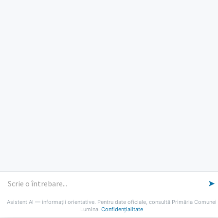
PROGRAM INSTITUTIE
Luni, Miercuri, Joi: 8-16
Marti: 8-18
Vineri: 8-14
PROGRAMUL CU PUBLICUL
[vezi program]
Email
Facebook
YouTube
Despre Lumina
Primar
Consiliul Local
Date de contact
Noutăți
B-AWARE
© 2026 Primăria Comunei Lumina
➤
Asistent AI — informații orientative. Pentru date oficiale, consultă Primăria Comunei
Lumina.
Confidențialitate