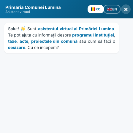
Skip
Skip
Skip
Skip
to
to
to
to
Primăria Comunei Lumina
×
EN
RO
content
left
right
footer
Asistent virtual
sidebar
sidebar
Salut! 
 Sunt 
asistentul virtual al Primăriei Lumina
. 
Te pot ajuta cu informații despre 
programul instituției
, 
taxe
, 
acte
, 
proiectele din comună
 sau cum să faci o 
sesizare
. Cu ce începem?
MENU
Etichetă:
economie
Home
News
/