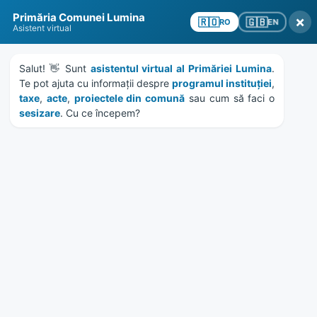
Skip
Skip
Skip
Skip
Primăria Comunei Lumina
to
to
to
to
×
🇬🇧
🇷🇴
EN
RO
Asistent virtual
content
left
right
footer
sidebar
sidebar
Salut! 👋 Sunt 
asistentul virtual al Primăriei Lumina
. 
Te pot ajuta cu informații despre 
programul instituției
, 
taxe
, 
acte
, 
proiectele din comună
 sau cum să faci o 
sesizare
. Cu ce începem?
MENU
Etichetă:
gevar rasit
Home
News
/