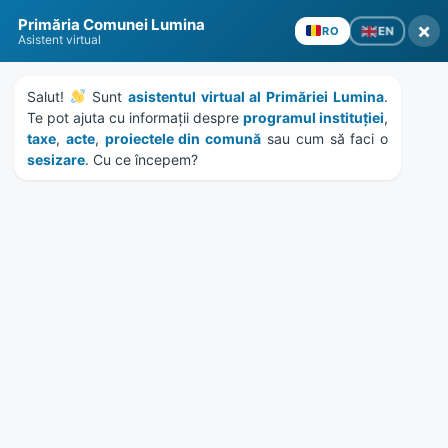
Skip
Skip
Skip
Skip
to
to
to
to
Primăria Comunei Lumina
×
EN
RO
content
left
right
footer
Asistent virtual
sidebar
sidebar
MENU
Salut! 
 Sunt 
asistentul virtual al Primăriei Lumina
. 
Te pot ajuta cu informații despre 
programul instituției
, 
taxe
, 
acte
, 
proiectele din comună
 sau cum să faci o 
sesizare
. Cu ce începem?
Etichetă:
irigatii
Home
News
/