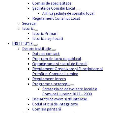
Comisii de specialitate
Ședinte de Consiliu Local
Arhivă ședințe de consiliu local
Regulament Consiliul Local
Secretar
Istoric
Istoric Primari
Istoric aleși locali
INSTITUȚIE
Despre instituție
Date de contact
Program de lucru cu publicul
Organigrama si statul de functii
Regulament Organizare și Funcționare al
Primăriei Comunei Lumina
Regulament Intern
Programe și strategii
Strategia de dezvoltare locală a
Comunei Lumina 2023 – 2030
Declarații de avere și de interese
Codul etic și de integritate
Comisia paritară