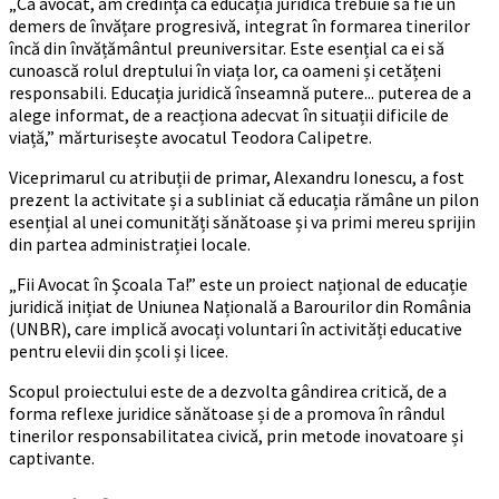
„Ca avocat, am credința că educația juridică trebuie să fie un
demers de învățare progresivă, integrat în formarea tinerilor
încă din învățământul preuniversitar. Este esențial ca ei să
cunoască rolul dreptului în viața lor, ca oameni și cetățeni
responsabili. Educația juridică înseamnă putere... puterea de a
alege informat, de a reacționa adecvat în situații dificile de
viață,” mărturisește avocatul Teodora Calipetre.
Viceprimarul cu atribuții de primar, Alexandru Ionescu, a fost
prezent la activitate și a subliniat că educația rămâne un pilon
esențial al unei comunități sănătoase și va primi mereu sprijin
din partea administrației locale.
„Fii Avocat în Școala Ta!” este un proiect național de educație
juridică inițiat de Uniunea Națională a Barourilor din România
(UNBR), care implică avocați voluntari în activități educative
pentru elevii din școli și licee.
Scopul proiectului este de a dezvolta gândirea critică, de a
forma reflexe juridice sănătoase și de a promova în rândul
tinerilor responsabilitatea civică, prin metode inovatoare și
captivante.