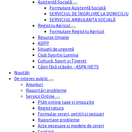
Asistență Socială
Formulare Asistență Socială
SERVICIUL DE ÎNGRIJIRE LA DOMICILIU
SERVICIUL AMBULANȚA SOCIALĂ
Registru Agricol
Formulare Registru Agricol
Resurse Umane
ADPP
Situații de urgență
Club Sportiv Lumina
Cultură, Sport si Tineret
Câini fără stăpân – ASPA IVETS
Noutăți
De interes public
Anunțuri
Raportări probleme
Servicii Online
Plăți online taxe și impozite
Registratura
Formular cereri, petitii si sesizari
Raportare probleme
Acte necesare si modele de cereri
Contact