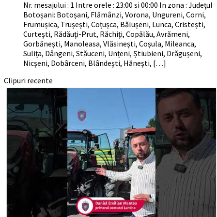
Nr. mesajului : 1 Intre orele : 23:00 si 00:00 In zona : Județul
Botoşani: Botoșani, Flămânzi, Vorona, Ungureni, Corni,
Frumușica, Trușești, Coțușca, Bălușeni, Lunca, Cristești,
Curtești, Rădăuți-Prut, Răchiți, Copălău, Avrămeni,
Gorbănești, Manoleasa, Vlăsinești, Coșula, Mileanca,
Sulița, Dângeni, Stăuceni, Unțeni, Știubieni, Drăgușeni,
Nicșeni, Dobârceni, Blândești, Hănești, […]
Clipuri recente