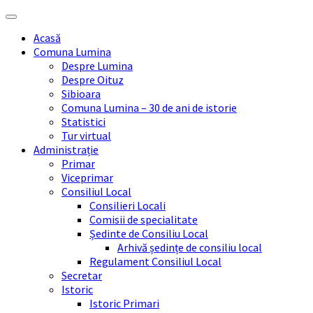
Skip
Skip
Skip
Skip
to
to
to
to
Acasă
content
left
right
footer
Comuna Lumina
sidebar
sidebar
Despre Lumina
Despre Oituz
Sibioara
Comuna Lumina – 30 de ani de istorie
Statistici
Tur virtual
Administrație
Primar
Viceprimar
Consiliul Local
Consilieri Locali
Comisii de specialitate
Ședinte de Consiliu Local
Arhivă ședințe de consiliu local
Regulament Consiliul Local
Secretar
Istoric
Istoric Primari