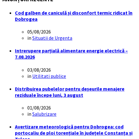
Cod galben de caniculă și disconfort termic ridicat în
Dobrogea
05/08/2026
in
Situatii de Urgenta
Intrerupere parțială alimentare energie electrică –
7.08.2026
03/08/2026
in
Utilitati publice
Distribuirea pubelelor pentru deșeurile menajere
reziduale începe luni, 3 august
01/08/2026
in
Salubrizare
Avertizare meteorologică pentru Dobrogea: cod
portocaliu de ploi torențiale în județele Constanța și