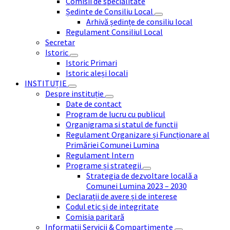
Comisii de specialitate
Ședinte de Consiliu Local
Arhivă ședințe de consiliu local
Regulament Consiliul Local
Secretar
Istoric
Istoric Primari
Istoric aleși locali
INSTITUȚIE
Despre instituție
Date de contact
Program de lucru cu publicul
Organigrama si statul de functii
Regulament Organizare și Funcționare al
Primăriei Comunei Lumina
Regulament Intern
Programe și strategii
Strategia de dezvoltare locală a
Comunei Lumina 2023 – 2030
Declarații de avere și de interese
Codul etic și de integritate
Comisia paritară
Informații Servicii & Compartimente