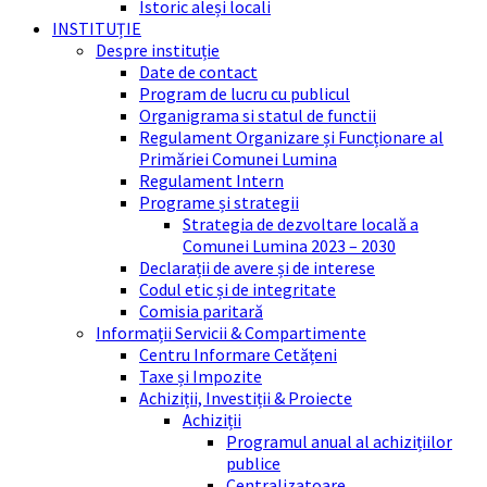
Istoric aleși locali
INSTITUȚIE
Despre instituție
Date de contact
Program de lucru cu publicul
Organigrama si statul de functii
Regulament Organizare și Funcționare al
Primăriei Comunei Lumina
Regulament Intern
Programe și strategii
Strategia de dezvoltare locală a
Comunei Lumina 2023 – 2030
Declarații de avere și de interese
Codul etic și de integritate
Comisia paritară
Informații Servicii & Compartimente
Centru Informare Cetățeni
Taxe și Impozite
Achiziții, Investiții & Proiecte
Achiziții
Programul anual al achizițiilor
publice
Centralizatoare