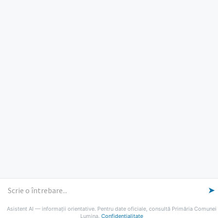
ORE DE LUCRU
PROGRAM INSTITUTIE
Luni, Miercuri, Joi: 8-16
Marti: 8-18
Vineri: 8-14
PROGRAMUL CU PUBLICUL
[vezi program]
Email
Facebook
YouTube
Despre Lumina
Primar
Consiliul Local
Date de contact
Noutăți
B-AWARE
© 2026 Primăria Comunei Lumina