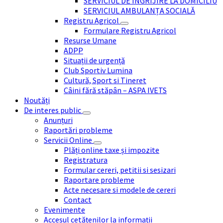
SERVICIUL DE ÎNGRIJIRE LA DOMICILIU
SERVICIUL AMBULANȚA SOCIALĂ
Registru Agricol
Formulare Registru Agricol
Resurse Umane
ADPP
Situații de urgență
Club Sportiv Lumina
Cultură, Sport si Tineret
Câini fără stăpân – ASPA IVETS
Noutăți
De interes public
Anunțuri
Raportări probleme
Servicii Online
Plăți online taxe și impozite
Registratura
Formular cereri, petitii si sesizari
Raportare probleme
Acte necesare si modele de cereri
Contact
Evenimente
Accesul cetățenilor la informații