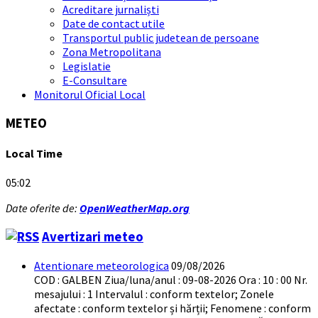
Acreditare jurnaliști
Date de contact utile
Transportul public judetean de persoane
Zona Metropolitana
Legislatie
E-Consultare
Monitorul Oficial Local
METEO
Local Time
05:02
Date oferite de:
OpenWeatherMap.org
Avertizari meteo
Atentionare meteorologica
09/08/2026
COD : GALBEN Ziua/luna/anul : 09-08-2026 Ora : 10 : 00 Nr.
mesajului : 1 Intervalul : conform textelor; Zonele
afectate : conform textelor și hărții; Fenomene : conform