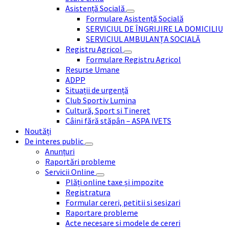
Asistență Socială
Formulare Asistență Socială
SERVICIUL DE ÎNGRIJIRE LA DOMICILIU
SERVICIUL AMBULANȚA SOCIALĂ
Registru Agricol
Formulare Registru Agricol
Resurse Umane
ADPP
Situații de urgență
Club Sportiv Lumina
Cultură, Sport si Tineret
Câini fără stăpân – ASPA IVETS
Noutăți
De interes public
Anunțuri
Raportări probleme
Servicii Online
Plăți online taxe și impozite
Registratura
Formular cereri, petitii si sesizari
Raportare probleme
Acte necesare si modele de cereri