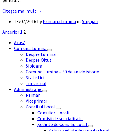
pentru…
Citește mai mult →
13/07/2016
by
Primaria Lumina
in
Angajari
Paginație
Anterior
1
2
articole
Acasă
Comuna Lumina
Despre Lumina
Despre Oituz
Sibioara
Comuna Lumina – 30 de ani de istorie
Statistici
Tur virtual
Administrație
Primar
Viceprimar
Consiliul Local
Consilieri Locali
Comisii de specialitate
Ședinte de Consiliu Local
Arhivă ședințe de consiliu local