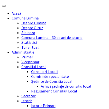
Skip
Skip
Skip
Skip
to
to
to
to
Acasă
content
left
right
footer
Comuna Lumina
sidebar
sidebar
Despre Lumina
Despre Oituz
Sibioara
Comuna Lumina – 30 de ani de istorie
Statistici
Tur virtual
Administrație
Primar
Viceprimar
Consiliul Local
Consilieri Locali
Comisii de specialitate
Ședinte de Consiliu Local
Arhivă ședințe de consiliu local
Regulament Consiliul Local
Secretar
Istoric
Istoric Primari