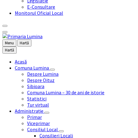
Legislatie
E-Consultare
Monitorul Oficial Local
Menu
Hartă
Hartă
Acasă
Comuna Lumina
Despre Lumina
Despre Oituz
Sibioara
Comuna Lumina – 30 de ani de istorie
Statistici
Tur virtual
Administrație
Primar
Viceprimar
Consiliul Local
Consilieri Locali