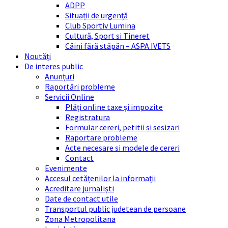
ADPP
Situații de urgență
Club Sportiv Lumina
Cultură, Sport si Tineret
Câini fără stăpân – ASPA IVETS
Noutăți
De interes public
Anunțuri
Raportări probleme
Servicii Online
Plăți online taxe și impozite
Registratura
Formular cereri, petitii si sesizari
Raportare probleme
Acte necesare si modele de cereri
Contact
Evenimente
Accesul cetățenilor la informații
Acreditare jurnaliști
Date de contact utile
Transportul public judetean de persoane
Zona Metropolitana