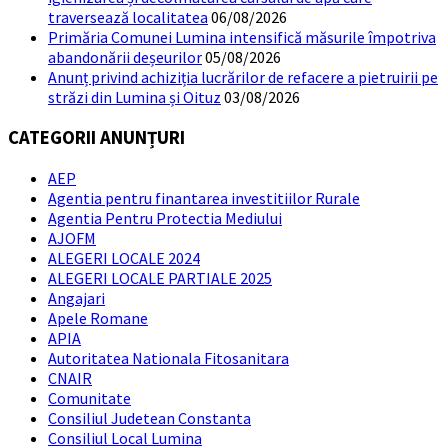
traversează localitatea
06/08/2026
Primăria Comunei Lumina intensifică măsurile împotriva
abandonării deșeurilor
05/08/2026
Anunț privind achiziția lucrărilor de refacere a pietruirii pe
străzi din Lumina și Oituz
03/08/2026
CATEGORII ANUNȚURI
AEP
Agentia pentru finantarea investitiilor Rurale
Agentia Pentru Protectia Mediului
AJOFM
ALEGERI LOCALE 2024
ALEGERI LOCALE PARTIALE 2025
Angajari
Apele Romane
APIA
Autoritatea Nationala Fitosanitara
CNAIR
Comunitate
Consiliul Judetean Constanta
Consiliul Local Lumina