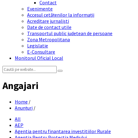
Contact
Evenimente
Accesul cetățenilor la informații
Acreditare jurnaliști
Date de contact utile
Transportul public judetean de persoane
Zona Metropolitana
Legislatie
E-Consultare
Monitorul Oficial Local
Search:
Angajari
Home
/
Anunțuri
/
All
AEP
Agentia pentru finantarea investitiilor Rurale
Agentia Pentru Protectia Mediului