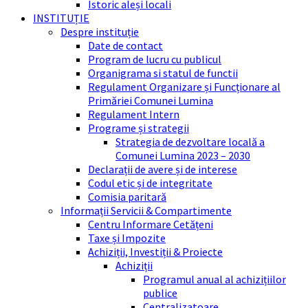
Istoric aleși locali
INSTITUȚIE
Despre instituție
Date de contact
Program de lucru cu publicul
Organigrama si statul de functii
Regulament Organizare și Funcționare al
Primăriei Comunei Lumina
Regulament Intern
Programe și strategii
Strategia de dezvoltare locală a
Comunei Lumina 2023 – 2030
Declarații de avere și de interese
Codul etic și de integritate
Comisia paritară
Informații Servicii & Compartimente
Centru Informare Cetățeni
Taxe și Impozite
Achiziții, Investiții & Proiecte
Achiziții
Programul anual al achizițiilor
publice
Centralizatoare