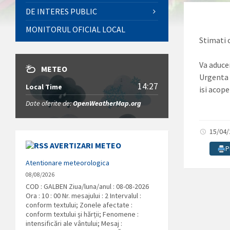
DE INTERES PUBLIC
MONITORUL OFICIAL LOCAL
Stimati 
Va aduce
METEO
Urgenta 
14:27
Local Time
isi acope
Date oferite de:
OpenWeatherMap.org
15/04
AVERTIZARI METEO
P
Atentionare meteorologica
08/08/2026
COD : GALBEN Ziua/luna/anul : 08-08-2026
Ora : 10 : 00 Nr. mesajului : 2 Intervalul :
conform textului; Zonele afectate :
conform textului și hărții; Fenomene :
intensificări ale vântului; Mesaj :