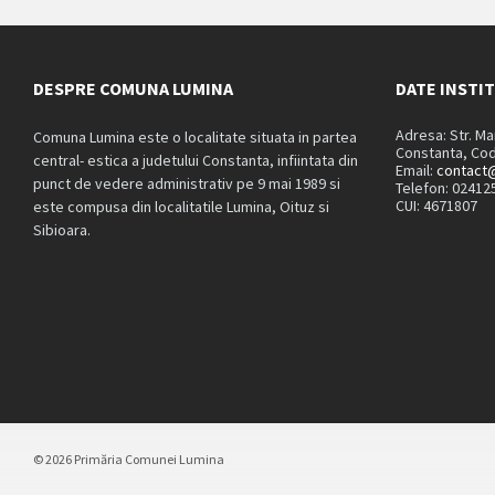
DESPRE COMUNA LUMINA
DATE INSTI
Adresa: Str. M
Comuna Lumina este o localitate situata in partea
Constanta, Cod
central- estica a judetului Constanta, infiintata din
Email:
contact@
punct de vedere administrativ pe 9 mai 1989 si
Telefon: 02412
CUI: 4671807
este compusa din localitatile Lumina, Oituz si
Sibioara.
© 2026 Primăria Comunei Lumina