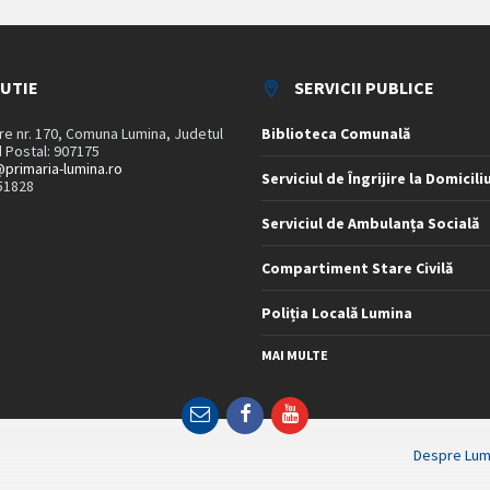
TUTIE
SERVICII PUBLICE
are nr. 170, Comuna Lumina, Judetul
Biblioteca Comunală
 Postal: 907175
primaria-lumina.ro
Serviciul de Îngrijire la Domicili
51828
Serviciul de Ambulanța Socială
Compartiment Stare Civilă
Poliția Locală Lumina
MAI MULTE
Email
Facebook
YouTube
Despre Lum