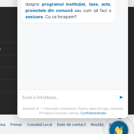
despre 
programul instituției
, 
taxe
, 
acte
, 
proiectele din comună
 sau cum să faci o 
sesizare
. Cu ce începem?
ORE DE LUCRU
PROGRAM INSTITUTIE
Luni, Miercuri, Joi: 8-16
u
Marti: 8-18
Vineri: 8-14
PROGRAMUL CU PUBLICUL
[vezi program]
➤
Asistent AI — informații orientative. Pentru date oficiale, consultă
Primăria Comunei Lumina.
Confidențialitate
ina
Primar
Consiliul Local
Date de contact
Noutăți
B-AWARE