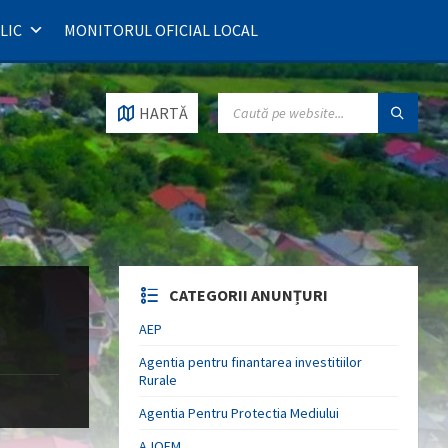
LIC
MONITORUL OFICIAL LOCAL
SEARCH:
HARTĂ
CATEGORII ANUNȚURI
AEP
Agentia pentru finantarea investitiilor
Rurale
Agentia Pentru Protectia Mediului
AJOFM