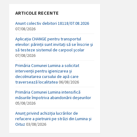
ARTICOLE RECENTE
Anunt colectiv debitori 18118/07.08.2026
07/08/2026
Aplicația CHANGE pentru transportul
elevilor: părinții sunt invitați să se înscrie și
să testeze sistemul de carpool școlar
07/08/2026
Primăria Comunei Lumina a solicitat
intervenții pentru igienizarea și
decolmatarea cursului de apă care
traversează localitatea
06/08/2026
Primăria Comunei Lumina intensifică
măsurile împotriva abandonării deșeurilor
05/08/2026
Anunț privind achiziția lucrărilor de
refacere a pietruirii pe străzi din Lumina și
Oituz
03/08/2026