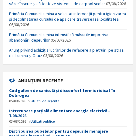
să se înscrie și să testeze sistemul de carpool școlar
07/08/2026
Primăria Comunei Lumina a solicitat intervenții pentru igienizarea
și decolmatarea cursului de apă care traversează localitatea
06/08/2026
Primăria Comunei Lumina intensifică măsurile împotriva
abandonării deșeurilor
05/08/2026
Anunț privind achiziția lucrărilor de refacere a pietruirii pe străzi
din Lumina și Oituz
03/08/2026
ANUNȚURI RECENTE
Cod galben de caniculă și disconfort termic ridicat în
Dobrogea
05/08/2026
in
Situatii de Urgenta
Intrerupere parțială alimentare energie electrică –
7.08.2026
03/08/2026
in
Utilitati publice
Distribuirea pubelelor pentru deșeurile menajere