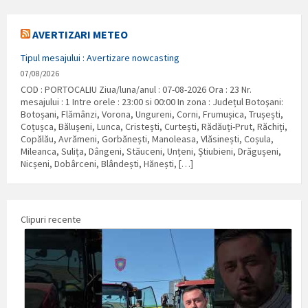
AVERTIZARI METEO
Tipul mesajului : Avertizare nowcasting
07/08/2026
COD : PORTOCALIU Ziua/luna/anul : 07-08-2026 Ora : 23 Nr.
mesajului : 1 Intre orele : 23:00 si 00:00 In zona : Județul Botoşani:
Botoșani, Flămânzi, Vorona, Ungureni, Corni, Frumușica, Trușești,
Coțușca, Bălușeni, Lunca, Cristești, Curtești, Rădăuți-Prut, Răchiți,
Copălău, Avrămeni, Gorbănești, Manoleasa, Vlăsinești, Coșula,
Mileanca, Sulița, Dângeni, Stăuceni, Unțeni, Știubieni, Drăgușeni,
Nicșeni, Dobârceni, Blândești, Hănești, […]
Clipuri recente