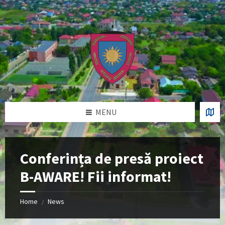
Skip
Skip
Skip
Skip
to
to
to
to
content
left
right
footer
sidebar
sidebar
MENU
Conferința de presă proiect
B-AWARE! Fii informat!
Home
News
/