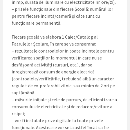
in mp, durata de iluminare cu electricitate nr. ore/zi),
– prizele funcționale din fiecare Școală: numărul lor
pentru fiecare incintă/cameră și câte sunt cu
funcționare permanentă.
Fiecare școală va elabora 1 Caiet/Catalog al
Patrulelor Școlare, în care se va consemna:
– rezultatele controalelor în toate incintele pentru
verificarea spațiilor la momentul în care nu se
desfășoară activități (cursuri, etc.), dar se
inregistrează consum de energie electrică
(controalele/verificările, trebuie să aibă un caracter
regulat: de ex. preferabil zilnic, sau minim de 2 ori pe
saptămână
– măsurile inițiale și cele de parcurs, de eficientizare a
consumului de electricitate și de reducere/evitare a
risipei;
– vor fi instalate prize digitale la toate prizele
funcționale. Acestea se vor seta astfel încât sa fie