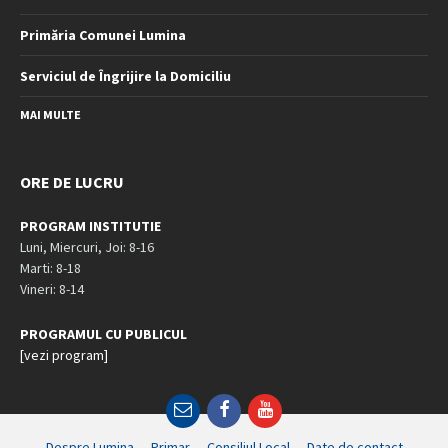
Primăria Comunei Lumina
Serviciul de Îngrijire la Domiciliu
MAI MULTE
ORE DE LUCRU
PROGRAM INSTITUTIE
Luni, Miercuri, Joi: 8-16
Marti: 8-18
Vineri: 8-14
PROGRAMUL CU PUBLICUL
[vezi program]
Email
Facebook
YouTube
Despre Lumina
Primar
Consiliul Local
Date de contact