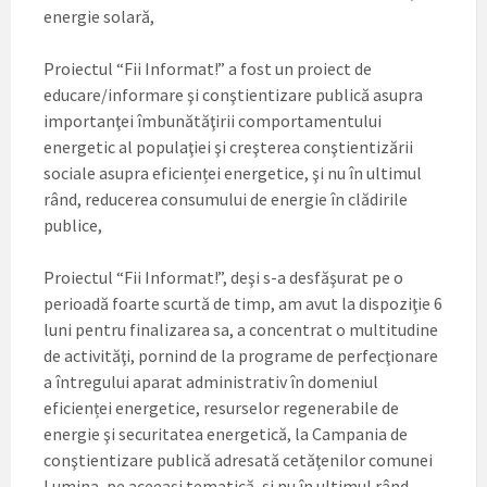
energie solară,
Proiectul “Fii Informat!” a fost un proiect de
educare/informare şi conştientizare publică asupra
importanţei îmbunătăţirii comportamentului
energetic al populaţiei şi creşterea conştientizării
sociale asupra eficienței energetice, şi nu în ultimul
rând, reducerea consumului de energie în clădirile
publice,
Proiectul “Fii Informat!”, deşi s-a desfăşurat pe o
perioadă foarte scurtă de timp, am avut la dispoziţie 6
luni pentru finalizarea sa, a concentrat o multitudine
de activităţi, pornind de la programe de perfecţionare
a întregului aparat administrativ în domeniul
eficienței energetice, resurselor regenerabile de
energie şi securitatea energetică, la Campania de
conştientizare publică adresată cetăţenilor comunei
Lumina, pe aceeaşi tematică, şi nu în ultimul rând,