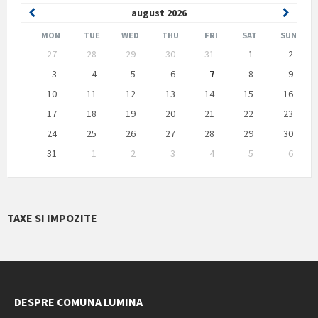
Previous
Next
august
2026
Month
Month
MON
TUE
WED
THU
FRI
SAT
SUN
Skip
27
28
29
30
31
1
2
calendar
days
3
4
5
6
7
8
9
10
11
12
13
14
15
16
17
18
19
20
21
22
23
24
25
26
27
28
29
30
31
1
2
3
4
5
6
Back
to
calendar
days
TAXE SI IMPOZITE
DESPRE COMUNA LUMINA