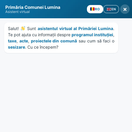
Skip
Skip
Skip
Skip
Primăria Comunei Lumina
to
to
to
to
×
EN
RO
Asistent virtual
content
left
right
footer
sidebar
sidebar
Salut! 
 Sunt 
asistentul virtual al Primăriei Lumina
. 
Te pot ajuta cu informații despre 
programul instituției
, 
taxe
, 
acte
, 
proiectele din comună
 sau cum să faci o 
sesizare
. Cu ce începem?
MENU
DISPOZITIA 129/9.05.2024
Privind modificarea si
completarea Dispozitiei nr.
99/16.04.2024