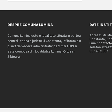
DESPRE COMUNA LUMINA
DATE INSTI
Adresa: Str. M
Comuna Lumina este o localitate situata in partea
Constanta, Cod
central- estica a judetului Constanta, infiintata din
Email:
contact@
punct de vedere administrativ pe 9 mai 1989 si
Telefon: 02412
CUI: 4671807
este compusa din localitatile Lumina, Oituz si
Sibioara.