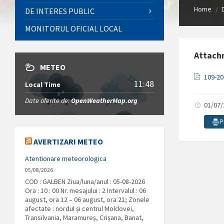
Home
/
DE INTERES PUBLIC
MONITORUL OFICIAL LOCAL
Attach
METEO
109-2
11:48
Local Time
Date oferite de:
OpenWeatherMap.org
01/07
P
AVERTIZARI METEO
Atentionare meteorologica
05/08/2026
COD : GALBEN Ziua/luna/anul : 05-08-2026
Ora : 10 : 00 Nr. mesajului : 2 Intervalul : 06
august, ora 12 – 06 august, ora 21; Zonele
afectate : nordul și centrul Moldovei,
Transilvania, Maramureș, Crișana, Banat,