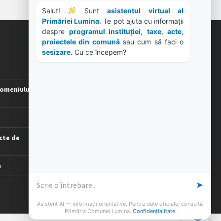
Salut! 
 Sunt 
asistentul virtual al 
Primăriei Lumina
. Te pot ajuta cu informații 
despre 
programul instituției
, 
taxe
, 
acte
, 
proiectele din comună
 sau cum să faci o 
ORE DE LUCRU
sesizare
. Cu ce începem?
PROGRAM INSTITUTIE
Luni, Miercuri, Joi: 8-16
omeniului
Marti: 8-18
Vineri: 8-14
PROGRAMUL CU PUBLICUL
[vezi program]
cte de
u
➤
Asistent AI — informații orientative. Pentru date oficiale, consultă
Primăria Comunei Lumina.
Confidențialitate