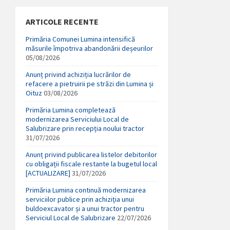
ARTICOLE RECENTE
Primăria Comunei Lumina intensifică
măsurile împotriva abandonării deșeurilor
05/08/2026
Anunț privind achiziția lucrărilor de
refacere a pietruirii pe străzi din Lumina și
Oituz
03/08/2026
Primăria Lumina completează
modernizarea Serviciului Local de
Salubrizare prin recepția noului tractor
31/07/2026
Anunț privind publicarea listelor debitorilor
cu obligații fiscale restante la bugetul local
[ACTUALIZARE]
31/07/2026
Primăria Lumina continuă modernizarea
serviciilor publice prin achiziția unui
buldoexcavator și a unui tractor pentru
Serviciul Local de Salubrizare
22/07/2026