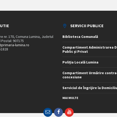
TUTIE
SERVICII PUBLICE
are nr. 170, Comuna Lumina, Judetul
Biblioteca Comunală
 Postal: 907175
primaria-lumina.ro
Compartiment Administrarea D
51828
Public și Privat
Poliția Locală Lumina
Compartiment Urmărire contra
concesiune
Serviciul de Îngrijire la Domicili
MAI MULTE
Email
Facebook
YouTube