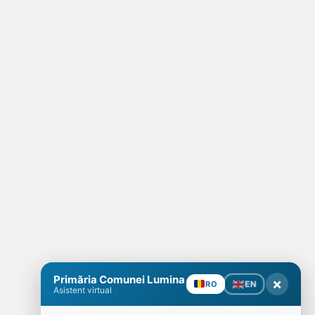
Primăria Comunei Lumina
×
EN
RO
Asistent virtual