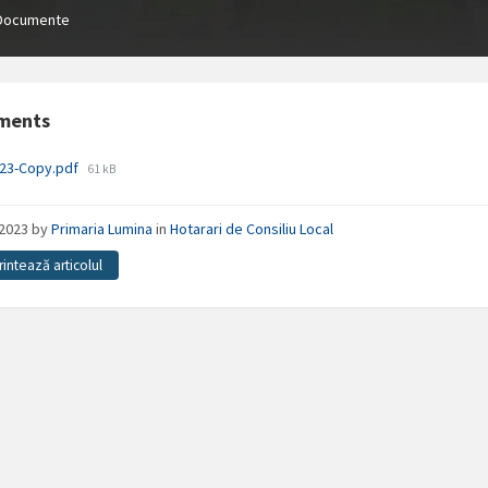
Documente
ments
File
023-Copy.pdf
61 kB
size:
/2023
by
Primaria Lumina
in
Hotarari de Consiliu Local
rintează articolul