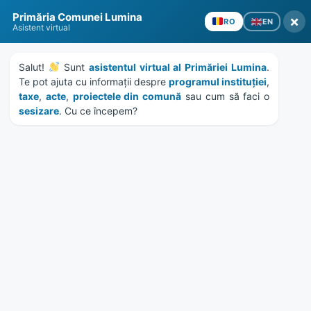
Skip
Skip
Skip
Skip
Primăria Comunei Lumina
to
to
to
to
×
EN
RO
Asistent virtual
content
left
right
footer
sidebar
sidebar
Salut! 
 Sunt 
asistentul virtual al Primăriei Lumina
. 
Te pot ajuta cu informații despre 
programul instituției
, 
taxe
, 
acte
, 
proiectele din comună
 sau cum să faci o 
sesizare
. Cu ce începem?
MENU
HCL 121/2017 – elaborare
documentatie tehnico-
economice teren de sport
Oituz