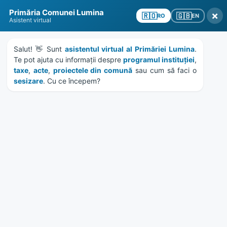
Skip
Skip
Skip
Skip
Primăria Comunei Lumina
to
to
to
to
×
🇬🇧
🇷🇴
EN
RO
Asistent virtual
content
left
right
footer
sidebar
sidebar
Salut! 👋 Sunt 
asistentul virtual al Primăriei Lumina
. 
Te pot ajuta cu informații despre 
programul instituției
, 
taxe
, 
acte
, 
proiectele din comună
 sau cum să faci o 
sesizare
. Cu ce începem?
MENU
HCL 131/2023 – privind
aprobarea rectificdrii nr.4 a
bugetului local al comunei
Lumina pentru anul 2023